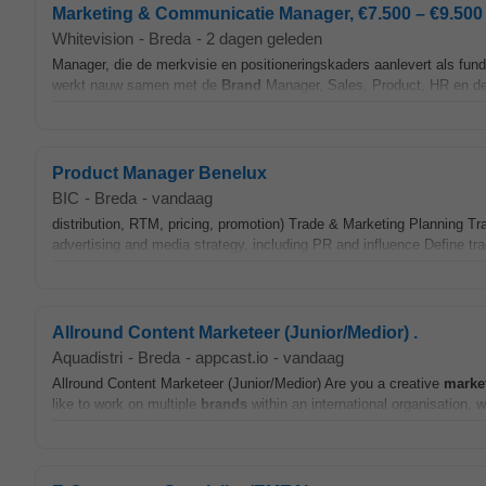
Marketing & Communicatie Manager, €7.500 – €9.500 
Whitevision
-
Breda
-
2 dagen geleden
Manager, die de merkvisie en positioneringskaders aanlevert als fu
werkt nauw samen met de
Brand
Manager, Sales, Product, HR en de
Product Manager Benelux
BIC
-
Breda
-
vandaag
distribution, RTM, pricing, promotion) Trade & Marketing Planning Tr
advertising and media strategy, including PR and influence Define tra
Allround Content Marketeer (Junior/Medior) .
Aquadistri
-
Breda
-
appcast.io
-
vandaag
Allround Content Marketeer (Junior/Medior) Are you a creative
marke
like to work on multiple
brands
within an international organisation, 