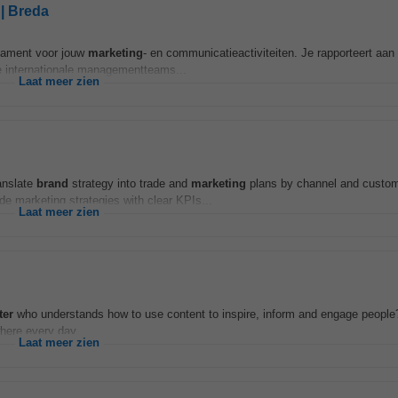
| Breda
ndament voor jouw
marketing
- en communicatieactiviteiten. Je rapporteert aa
 internationale managementteams...
Laat meer zien
anslate
brand
strategy into trade and
marketing
plans by channel and custo
de marketing strategies with clear KPIs...
Laat meer zien
ter
who understands how to use content to inspire, inform and engage peopl
where every day...
Laat meer zien