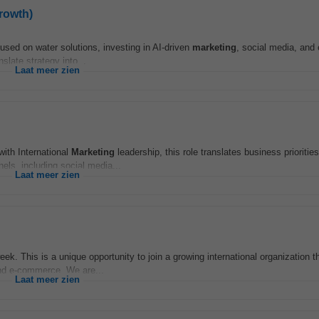
rowth)
used on water solutions, investing in AI-driven
marketing
, social media, an
slate strategy into...
Laat meer zien
ith International
Marketing
leadership, this role translates business prioriti
nels, including social media...
Laat meer zien
. This is a unique opportunity to join a growing international organization th
nd e-commerce. We are...
Laat meer zien