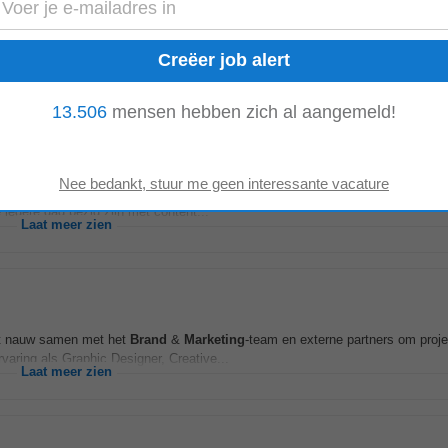
in Nederland. In nauwe samenwerking met onze internationale merkeigenaren 
teld portfolio. Dat portfolio...
Laat meer zien
13.506
mensen hebben zich al aangemeld!
 met sterke content, slimme campagnes en creatieve
marketing
. Dat doen we
iedere dag bezig zijn met content...
Laat meer zien
rkt nauw samen met het
Brand
&
Marketing
-team en externe partners om proj
rvaring als Graphic Designer, Creative...
Laat meer zien