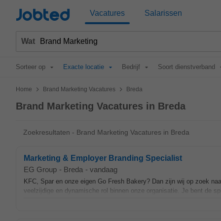
Jobted
Vacatures
Salarissen
Wat
Sorteer op
Exacte locatie
Bedrijf
Soort dienstverband
>
>
Home
Brand Marketing Vacatures
Breda
Brand Marketing Vacatures in Breda
Zoekresultaten - Brand Marketing Vacatures in Breda
Marketing & Employer Branding Specialist
EG Group
-
Breda
-
vandaag
KFC, Spar en onze eigen Go Fresh Bakery? Dan zijn wij op zoek naa
veelzijdige en dynamische rol binnen onze organisatie. Je bent de spil