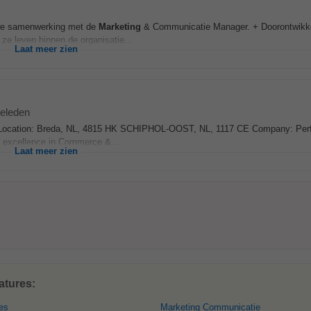
nauwe samenwerking met de
Marketing
& Communicatie Manager. + Doorontwikk
ze leven binnen de organisatie...
Laat meer zien
eleden
Location: Breda, NL, 4815 HK SCHIPHOL-OOST, NL, 1117 CE Company: Perfe
 excellence in Commerce &...
Laat meer zien
atures:
es
Marketing Communicatie