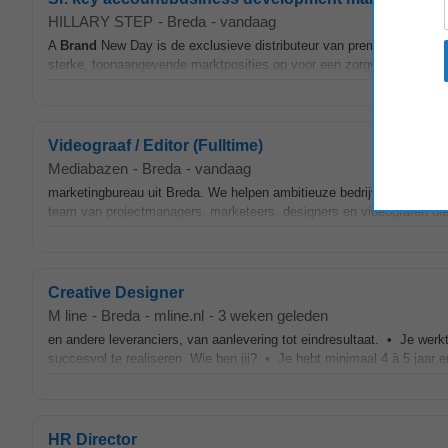
HILLARY STEP
-
Breda
-
vandaag
A
Brand
New Day is de exclusieve distributeur van premium spirits 
sterke, toonaangevende marktposities op voor een zorgvuldig samenges
Videograaf / Editor (Fulltime)
Mediabazen
-
Breda
-
vandaag
marketingbureau uit Breda. We helpen ambitieuze bedrijven groeien
team van projectmanagers, marketeers, designers en videografen die 
Creative Designer
M line
-
Breda
-
mline.nl
-
3 weken geleden
en andere leveranciers, van aanlevering tot eindresultaat. • Je we
succesvol te realiseren. Wie ben jij? • Je hebt minimaal 4 à 5 jaar e
HR Director