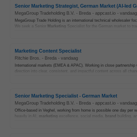
Senior Marketing Strategist, German Market (AI-led G
MegaGroup Tradeholding B.V.
-
Breda
-
appcast.io
-
vandaag
MegaGroup Trade Holding is an international technical wholesaler foc
We seek a Senior
Marketing
Specialist for the German market to tran
Marketing Content Specialist
Ritchie Bros.
-
Breda
-
vandaag
International markets (EMEA & APAC). Working in close partnership w
direction into clear, consistent, and impactful content across all chan
Senior Marketing Specialist - German Market
MegaGroup Tradeholding B.V.
-
Breda
-
appcast.io
-
vandaag
Office-based in Veghel, working from home is possible one day per week
heavily in AI,
marketing
excellence, social media,
brand
building, a