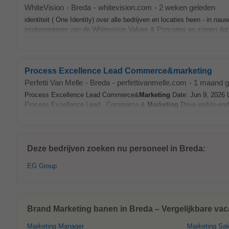
WhiteVision
-
Breda
-
whitevision.com
-
2 weken geleden
identiteit ( One Identity) over alle bedrijven en locaties heen - in 
implementeren van de Whitevision Values & Principles en zorgen dat 
Process Excellence Lead Commerce&marketing
Perfetti Van Melle
-
Breda
-
perfettivanmelle.com
-
1 maand g
Process Excellence Lead Commerce&
Marketing
Date: Jun 9, 2026 
Process Excellence Lead - Commerce &
Marketing
Drive end-to-end
Deze bedrijven zoeken nu personeel in Breda:
EG Group
Brand Marketing banen in Breda – Vergelijkbare vac
Marketing Manager
Marketing Sal