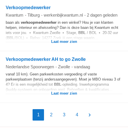
Verkoopmedewerker
Kwantum
-
Tilburg
-
werkenbijkwantum.nl
-
2 dagen geleden
baan als
verkoopmedewerker
in een winkel? Hou je van klanten
helpen, interieur en afwisseling? Dan is deze baan bij Kwantum echt
iets voor jou. • Kwantum Zwolle • Stage,
BBL
/ BOL • 20-32 uur
(
BBL
/BOL) • Refno: 14277 Zoek jij een stage waarin...
Laat meer zien
Verkoopmedewerker AH to go Zwolle
Nederlandse Spoorwegen
-
Zwolle
-
vandaag
vanaf 10 km). Geen parkeerkosten vergoeding of vaste
parkeerplaatsen (tenzij andersaangegeven). Moet je MBO niveau 3 of
4? Er is een mogelijkheid tot
BBL
-opleiding. Inwerkprogramma
(buddy‑systeem en onboarding app). Behoeften & kwalificaties...
Laat meer zien
1
2
3
4