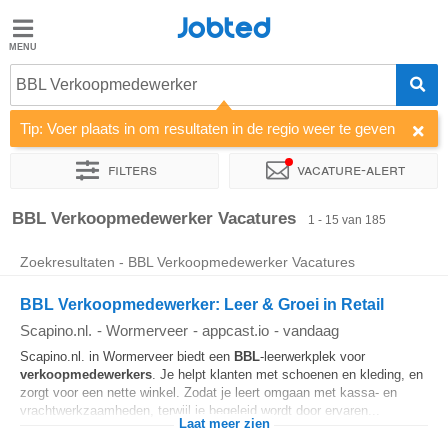
Jobted
Jobted
Vacatures
BBL Verkoopmedewerker
Tip: Voer plaats in om resultaten in de regio weer te geven
Salarissen
Filters
Vacature-alert
Sorteer op
Bedrijf
Soort dienstverband
Werkuren
BBL Verkoopmedewerker Vacatures
1 - 15 van 185
Zoekresultaten - BBL Verkoopmedewerker Vacatures
BBL Verkoopmedewerker: Leer & Groei in Retail
Scapino.nl.
-
Wormerveer
-
appcast.io
-
vandaag
Scapino.nl. in Wormerveer biedt een
BBL
-leerwerkplek voor
verkoopmedewerkers
. Je helpt klanten met schoenen en kleding, en
zorgt voor een nette winkel. Zodat je leert omgaan met kassa- en
vrachtwerkzaamheden, terwijl je begeleid wordt door ervaren...
Laat meer zien