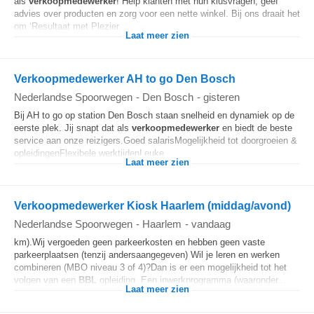
als
verkoopmedewerker
! Help klanten met hun klusvragen, geef
advies over producten en zorg voor een nette winkel. Bij ons draait het
om ‘Resultaat met Plezier...
Laat meer zien
Verkoopmedewerker AH to go Den Bosch
Nederlandse Spoorwegen
-
Den Bosch
-
gisteren
Bij AH to go op station Den Bosch staan snelheid en dynamiek op de
eerste plek. Jij snapt dat als
verkoopmedewerker
en biedt de beste
service aan onze reizigers.Goed salarisMogelijkheid tot doorgroeien &
opleidingenFlexibele werktijdenLeuke...
Laat meer zien
Verkoopmedewerker Kiosk Haarlem (middag/avond)
Nederlandse Spoorwegen
-
Haarlem
-
vandaag
km).Wij vergoeden geen parkeerkosten en hebben geen vaste
parkeerplaatsen (tenzij andersaangegeven) Wil je leren en werken
combineren (MBO niveau 3 of 4)?Dan is er een mogelijkheid tot het
volgen van een
BBL
opleiding. Een inwerkprogramma (waaronder...
Laat meer zien