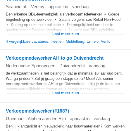
Scapino.nl.
-
Venray
-
appcast.io
-
vandaag
Een erkende
BBL
-leerwerkplek als
verkoopmedewerker
• Goede
begeleiding op de werkvloer • Salaris volgens cao Retail Non-Food
• Korting op onze hele collectie • De mogelijkheid om door te
groeien binnen Scapino Vereisten • Je volgt een
BBL
‑opleiding...
Laat meer zien
4 vergelijkbare vacatures: Heerlen, Middelburg, Ermelo, Venlo
Verkoopmedewerker AH to go Duivendrecht
Nederlandse Spoorwegen
-
Duivendrecht
-
vandaag
de werkzaamheden is het belangrijk dat je minimaal 18 jaar oud bent.
Wat ga je doen? Zet jij graag een stapje extra? Mooi! Als senior
verkoopmedewerker
bij AH to go Duivendrecht krijg je de kans om
verantwoordelijkheid te dragen en je eerste stappen te zetten...
Laat meer zien
Verkoopmedewerker (#1687)
Goedhart
-
Alphen aan den Rijn
-
appcast.io
-
vandaag
Ben jij klantgericht en nieuwsgierig naar bouwmaterialen? Kom werken