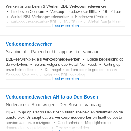
Werken bij ons Leren & Werken
BBL
Verkoopmedewerker
• Eindhoven Centrum • Verkoop - medewerker
BBL
• 16 - 28 uur
• Winkel
BBL
Verkoopmedewerker
• Eindhoven Centrum
• Verkoop - medewerker
BBL
• 16 - 28 uur • Winkel Ben je klaar...
Laat meer zien
Verkoopmedewerker
Scapino.nl.
-
Papendrecht
-
appcast.io
-
vandaag
BBL
‑leerwerkplek als
verkoopmedewerker
. • Goede begeleiding op
de werkvloer. • Salaris volgens cao Retail Non‑Food. • Korting op
onze hele collectie. • De mogelijkheid om door te groeien binnen
Scapino. Vereisten • Volgt een
BBL
‑opleiding...
Laat meer zien
Verkoopmedewerker AH to go Den Bosch
Nederlandse Spoorwegen
-
Den Bosch
-
vandaag
Bij AH to go op station Den Bosch staan snelheid en dynamiek op de
eerste plek. Jij snapt dat als
verkoopmedewerker
en biedt de beste
service aan onze reizigers. • Goed salaris • Mogelijkheid tot
doorgroeien & opleidingen • Flexibele werktijden...