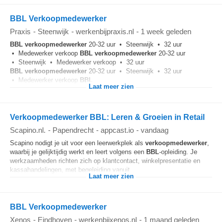
BBL Verkoopmedewerker
Praxis
-
Steenwijk
-
werkenbijpraxis.nl
-
1 week geleden
BBL
verkoopmedewerker
20-32 uur • Steenwijk • 32 uur
• Medewerker verkoop
BBL
verkoopmedewerker
20-32 uur
• Steenwijk • Medewerker verkoop • 32 uur
BBL
verkoopmedewerker
20-32 uur • Steenwijk • 32 uur
• Medewerker verkoop
BBL
...
Laat meer zien
Verkoopmedewerker BBL: Leren & Groeien in Retail
Scapino.nl.
-
Papendrecht
-
appcast.io
-
vandaag
Scapino nodigt je uit voor een leerwerkplek als
verkoopmedewerker
,
waarbij je gelijktijdig werkt en leert volgens een
BBL
-opleiding. Je
werkzaamheden richten zich op klantcontact, winkelpresentatie en
kassahandelingen, met begeleiding vanuit...
Laat meer zien
BBL Verkoopmedewerker
Xenos
-
Eindhoven
-
werkenbijxenos.nl
-
1 maand geleden