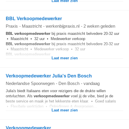
Laat meer zien
BBL Verkoopmedewerker
Praxis
-
Maastricht
-
werkenbijpraxis.nl
-
2 weken geleden
BBL
verkoopmedewerker
bij praxis maastricht belvedere 20-32 uur
• Maastricht • 32 uur • Medewerker verkoop
BBL
verkoopmedewerker
bij praxis maastricht belvedere 20-32 uur
• Maastricht • Medewerker verkoop • 32 uur
BBL
verkoopmedewerker
...
Laat meer zien
Verkoopmedewerker Julia's Den Bosch
Nederlandse Spoorwegen
-
Den Bosch
-
vandaag
Julia's biedt Italiaans eten voor reizigers die de drukte willen
ontvluchten. Als
verkoopmedewerker
voel jij de vibe, bied je de
beste service en maak je het lekkerste eten klaar. • Goed salaris
• Flexibele werktijden • Opleidingen & doorgroeien...
Laat meer zien
Verkoopmedewerker