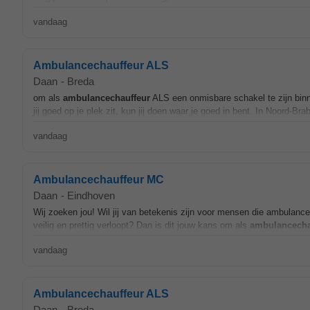
vandaag
Ambulancechauffeur ALS
Daan
-
Breda
om als
ambulancechauffeur
ALS een onmisbare schakel te zijn binne
jij goed op je plek zit, kun jij doen waar je goed in bent. In Noord-
vandaag
Ambulancechauffeur MC
Daan
-
Eindhoven
Wij zoeken jou! Wil jij van betekenis zijn voor mensen die ambulance
veilig en prettig verloopt? Dan is dit jouw kans om als
ambulancecha
vandaag
Ambulancechauffeur ALS
Daan
-
Breda