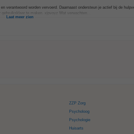
nt en verantwoord worden vervoerd. Daarnaast ondersteun je actief bij de hulpv
r gebruiksklaar te maken. xjpvoyz Wat verwachten...
Laat meer zien
ZZP Zorg
Psycholoog
Psychologie
Huisarts