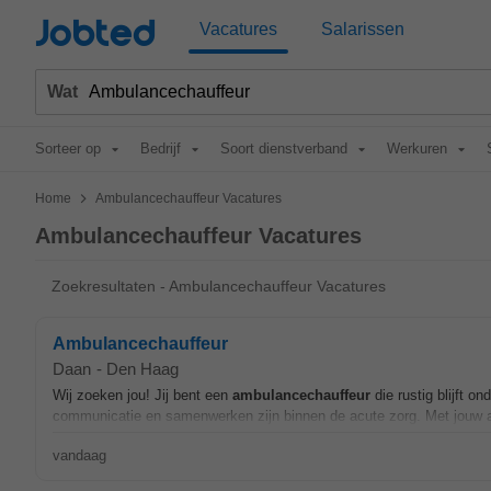
Jobted
Vacatures
Salarissen
Wat
Sorteer op
Bedrijf
Soort dienstverband
Werkuren
>
Home
Ambulancechauffeur Vacatures
Ambulancechauffeur Vacatures
Zoekresultaten - Ambulancechauffeur Vacatures
Ambulancechauffeur
Daan
-
Den Haag
Wij zoeken jou! Jij bent een
ambulancechauffeur
die rustig blijft o
communicatie en samenwerken zijn binnen de acute zorg. Met jouw aa
vandaag