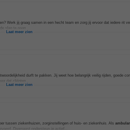
? Werk jij graag samen in een hecht team en zorg jij ervoor dat iedere rit veil
e slag te gaan...
Laat meer zien
ntwoordelijkheid durft te pakken. Jij weet hoe belangrijk veilig rijden, goede 
or dat cliënten...
Laat meer zien
er tussen ziekenhuizen, zorginstellingen of huis- en ziekenhuis. Als
ambulan
ervoerd. Daarnaast ondersteun je actief...