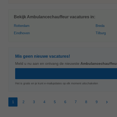
Bekijk Ambulancechauffeur vacatures in:
Rotterdam
Breda
Eindhoven
Tilburg
Mis geen nieuwe vacatures!
Meld u nu aan en ontvang de nieuwste
Ambulancechauffeu
Het is gratis en je kunt e-mailupdates op elk moment uitschakelen
1
2
3
4
5
6
7
8
9