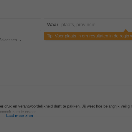
Waar
Tip: Voer plaats in om resultaten in de regio
Salarissen
nder druk en verantwoordelijkheid durft te pakken. Jij weet hoe belangrijk veilig 
npak zorg je ervoor...
Laat meer zien