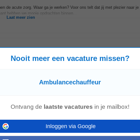
n de acute zorg. Waar ga je werken? Voor ons telt dat jij met plezier naar je
Brabant hebben we mooie opdrachten binnen...
Laat meer zien
Nooit meer een vacature missen?
zorg nodig hebben? Werk jij graag samen in een hecht team en zorg jij ervoor d
uffeur
MC...
Laat meer zien
Ambulancechauffeur
Ontvang de
laatste vacatures
in je mailbox!
nder druk en verantwoordelijkheid durft te pakken. Jij weet hoe belangrijk veilig 
npak zorg je ervoor...
Laat meer zien
Inloggen via Google