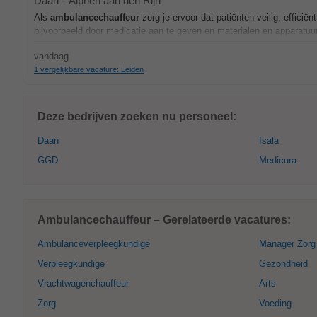
Daan
-
Alphen aan den Rijn
Als
ambulancechauffeur
zorg je ervoor dat patiënten veilig, efficië
bijvoorbeeld door medicatie aan te geven en materialen en apparatuu
vandaag
1 vergelijkbare vacature: Leiden
Deze bedrijven zoeken nu personeel:
Daan
Isala
GGD
Medicura
Ambulancechauffeur – Gerelateerde vacatures:
Ambulanceverpleegkundige
Manager Zorg
Verpleegkundige
Gezondheid
Vrachtwagenchauffeur
Arts
Zorg
Voeding