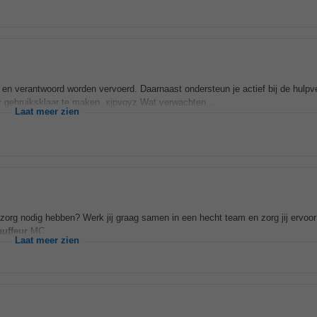
nt en verantwoord worden vervoerd. Daarnaast ondersteun je actief bij de hulpv
r gebruiksklaar te maken. xjpvoyz Wat verwachten...
Laat meer zien
zorg nodig hebben? Werk jij graag samen in een hecht team en zorg jij ervoor d
uffeur
MC...
Laat meer zien