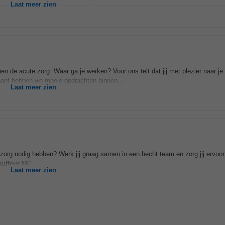
Laat meer zien
n de acute zorg. Waar ga je werken? Voor ons telt dat jij met plezier naar je
Brabant hebben we mooie opdrachten binnen...
Laat meer zien
zorg nodig hebben? Werk jij graag samen in een hecht team en zorg jij ervoor d
uffeur
MC...
Laat meer zien