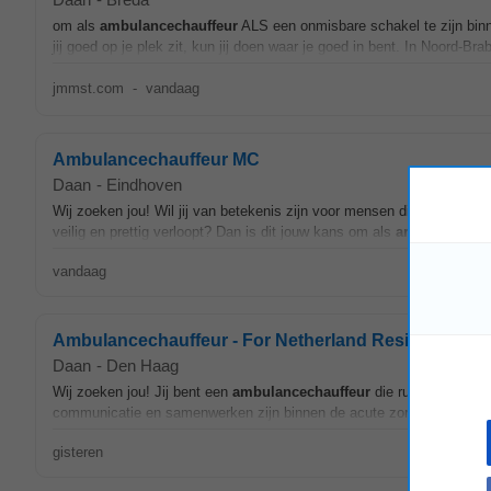
om als
ambulancechauffeur
ALS een onmisbare schakel te zijn binne
jij goed op je plek zit, kun jij doen waar je goed in bent. In Noord-
jmmst.com
-
vandaag
Ambulancechauffeur MC
Daan
-
Eindhoven
Wij zoeken jou! Wil jij van betekenis zijn voor mensen die ambulance
veilig en prettig verloopt? Dan is dit jouw kans om als
ambulancecha
vandaag
Ambulancechauffeur - For Netherland Resident Only
Daan
-
Den Haag
Wij zoeken jou! Jij bent een
ambulancechauffeur
die rustig blijft o
communicatie en samenwerken zijn binnen de acute zorg. Met jouw aa
gisteren