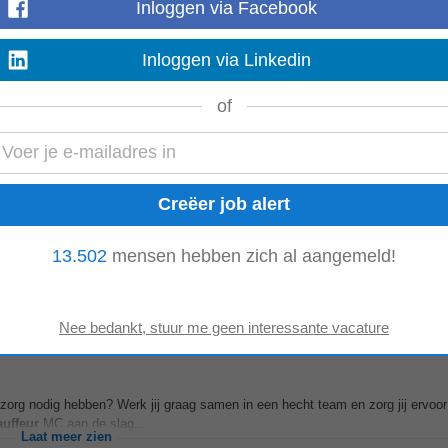
Inloggen via Facebook
Inloggen via Linkedin
zorg nodig hebben? Werk jij graag samen in een hecht team en zorg jij ervoor d
uffeur
MC...
of
Laat meer zien
erland
nder druk en verantwoordelijkheid durft te pakken. Jij weet hoe belangrijk veilig 
13.502
mensen hebben zich al aangemeld!
npak zorg je ervoor...
Laat meer zien
zorg nodig hebben? Werk jij graag samen in een hecht team en zorg jij ervoor d
uffeur
MC aan de slag...
Laat meer zien