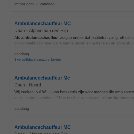
jmmst.com
-
vandaag
Ambulancechauffeur MC
Daan
-
Alphen aan den Rijn
Als
ambulancechauffeur
zorg je ervoor dat patiënten veilig, efficië
bijvoorbeeld door medicatie aan te geven en materialen en apparatuu
vandaag
1 vergelijkbare vacature: Leiden
Ambulancechauffeur Mc
Daan
-
Noord
Wij zoeken jou! Wil jij van betekenis zijn voor mensen die ambulance
veilig en prettig verloopt? Dan is dit jouw kans om als
ambulancecha
vandaag
Ambulancechauffeur MC