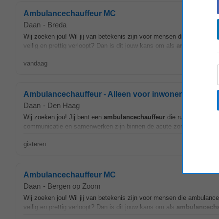
Ambulancechauffeur MC
Daan
-
Breda
Wij zoeken jou! Wil jij van betekenis zijn voor mensen die ambulance
veilig en prettig verloopt? Dan is dit jouw kans om als
ambulancecha
vandaag
Ambulancechauffeur - Alleen voor inwoners van Ned
Daan
-
Den Haag
Wij zoeken jou! Jij bent een
ambulancechauffeur
die rustig blijft o
communicatie en samenwerken zijn binnen de acute zorg. Met jouw aa
gisteren
Ambulancechauffeur MC
Daan
-
Bergen op Zoom
Wij zoeken jou! Wil jij van betekenis zijn voor mensen die ambulance
veilig en prettig verloopt? Dan is dit jouw kans om als
ambulancecha