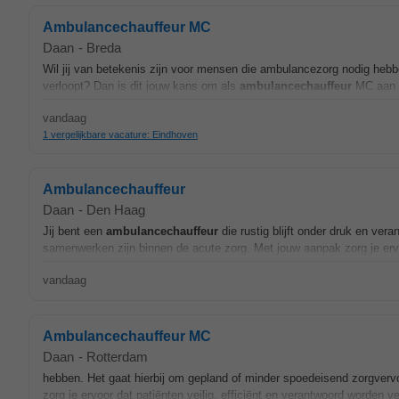
Ambulancechauffeur MC
Daan
-
Breda
Wil jij van betekenis zijn voor mensen die ambulancezorg nodig hebben
verloopt? Dan is dit jouw kans om als
ambulancechauffeur
MC aan d
vandaag
1 vergelijkbare vacature: Eindhoven
Ambulancechauffeur
Daan
-
Den Haag
Jij bent een
ambulancechauffeur
die rustig blijft onder druk en vera
samenwerken zijn binnen de acute zorg. Met jouw aanpak zorg je ervo
vandaag
Ambulancechauffeur MC
Daan
-
Rotterdam
hebben. Het gaat hierbij om gepland of minder spoedeisend zorgvervo
zorg je ervoor dat patiënten veilig, efficiënt en verantwoord worden v