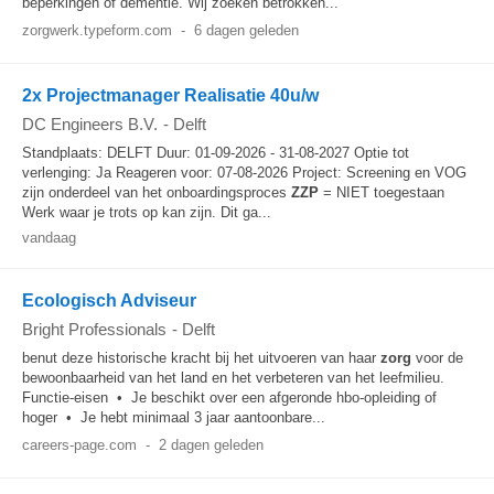
beperkingen of dementie. Wij zoeken betrokken...
zorgwerk.typeform.com
-
6 dagen geleden
2x Projectmanager Realisatie 40u/w
DC Engineers B.V.
-
Delft
Standplaats: DELFT Duur: 01-09-2026 - 31-08-2027 Optie tot
verlenging: Ja Reageren voor: 07-08-2026 Project: Screening en VOG
zijn onderdeel van het onboardingsproces
ZZP
= NIET toegestaan
Werk waar je trots op kan zijn. Dit ga...
vandaag
Ecologisch Adviseur
Bright Professionals
-
Delft
benut deze historische kracht bij het uitvoeren van haar
zorg
voor de
bewoonbaarheid van het land en het verbeteren van het leefmilieu.
Functie-eisen • Je beschikt over een afgeronde hbo-opleiding of
hoger • Je hebt minimaal 3 jaar aantoonbare...
careers-page.com
-
2 dagen geleden