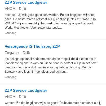
ZZP Service Loodgieter
VNOM
-
Delft
nooit stil. Jij wilt goed geholpen worden. En dat begrijpen wij al te
goed. De beste match ontstaat als jij écht op je plek zit. WAAROM
VNOM? Wij
zorgen
dat jij hét werk vindt waar jij je goed bij voelt.
Werk. Met plezier. Voor zowel startende...
vandaag
Verzorgende IG Thuiszorg ZZP
Zorgwerk
-
Delft
als collega optimaal ondersteunen én de mogelijkheid bieden om in
loondienst bij ons te werken. Deze baan is perfect als je in het bezit
bent van het juiste diploma én ervaring hebt in de
zorg
. Met de
Zorgwerk app kies jij moeiteloos opdrachten...
vandaag
ZZP Service Loodgieter
VNOM
-
Delft
worden. En dat begrijpen wij al te goed. De beste match ontstaat als jij