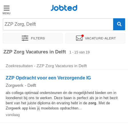
Jobted
Jobted
Vacatures
ZZP Zorg, Delft
Filters
Vacature-alert
Salarissen
Sorteer op
Exacte locatie
Bedrijf
Uitzendbureau
Soo
ZZP Zorg Vacatures in Delft
1 - 15 van 19
Zoekresultaten - ZZP Zorg Vacatures in Delft
ZZP Opdracht voor een Verzorgende IG
Zorgwerk
-
Delft
als collega optimaal ondersteunen én de mogelijkheid bieden om in
loondienst bij ons te werken. Deze baan is perfect als je in het bezit
bent van het juiste diploma én ervaring hebt in de
zorg
. Met de
Zorgwerk app kies jij moeiteloos opdrachten...
vandaag