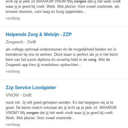
écht op je plek zit.WAAROM VNOM?Wij
zorgen
dat jij hét werk vindt
waar jij je goed bij voelt. Werk. Met plezier. Voor zowel startende, als
ervaren doeners, voor laag en hoog opgeleiden...
vandaag
Helpende Zorg & Welzijn - ZZP
Zorgwerk
-
Delft
als collega optimaal ondersteunen én de mogelijkheid bieden om in
loondienst bij ons te werken. Deze baan is perfect als je in het bezit
bent van het juiste diploma én ervaring hebt in de
zorg
. Met de
Zorgwerk app kies jij moeiteloos opdrachten...
vandaag
Zzp Service Loodgieter
VNOM
-
Delft
nooit stil. Jij wilt goed geholpen worden. En dat begrijpen wij al te
goed. De beste match ontstaat als jij écht op je plek zit. WAAROM
VNOM? Wij
zorgen
dat jij hét werk vindt waar jij je goed bij voelt.
Werk. Met plezier. Voor zowel startende...
vandaag