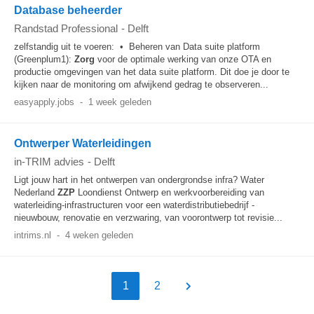
Database beheerder
Randstad Professional
-
Delft
zelfstandig uit te voeren: • Beheren van Data suite platform
(Greenplum1):
Zorg
voor de optimale werking van onze OTA en
productie omgevingen van het data suite platform. Dit doe je door te
kijken naar de monitoring om afwijkend gedrag te observeren...
easyapply.jobs
-
1 week geleden
Ontwerper Waterleidingen
in-TRIM advies
-
Delft
Ligt jouw hart in het ontwerpen van ondergrondse infra? Water
Nederland
ZZP
Loondienst Ontwerp en werkvoorbereiding van
waterleiding-infrastructuren voor een waterdistributiebedrijf -
nieuwbouw, renovatie en verzwaring, van voorontwerp tot revisie...
intrims.nl
-
4 weken geleden
1
2