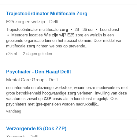
Trajectcoördinator Multifocale Zorg
E25 zorg en welzijn
-
Delft
Trajectcoördinator multifocale
zorg
• 28 - 36 uur • Loondienst
• Meerdere locaties Wie zijn wij? E25 zorg en welzijn is een
groeiende organisatie binnen het sociaal domein. Door middel van
multifocale
zorg
richten we ons op preventie...
e25.nl
-
2 dagen geleden
Psychiater - Den Haag/ Delft
Mental Care Group
-
Delft
een informele en plezierige werksfeer, waarin onze medewerkers met
grote betrokkenheid hoogwaardige
zorg
verlenen. Invulling van deze
vacature is zowel op
ZZP
basis als in loondienst mogelijk. Ook
psychiaters met (pre-)pensioen worden nadrukkelijk...
vandaag
Verzorgende IG (Ook ZZP)
Zorgwerk
-
Delft