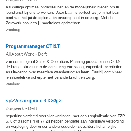
als collega optimaal ondersteunen én de mogelijkheid bieden om in
loondienst bij ons te werken. Deze baan is perfect als je in het bezit
bent van het juiste diploma én ervaring hebt in de
zorg
. Met de
Zorgwerk app kies jij moeiteloos opdrachten...
vandaag
Programmanager OTI&T
All About Work
-
Delft
van een integraal Sales & Operations Planning-proces binnen OTI&T.
Je brengt structuur in de aansturing van vraag, capaciteit, prioriteiten
en uitvoering over meerdere waardestromen heen. Daarbij combineer
je inhoudelijke scherpte met veranderkracht en
zorg
...
vandaag
<p>Verzorgende 3 IG</p>
Zorgwerk
-
Delft
beperking verdeeld over vier woningen, met een zorgindicatie van
ZZP
5, 6 of 8 (soms 4 of 7). Zij hebben behoefte aan intensieve verzorging
en verpleging door onder andere ouderdomsklachten, lichamelijke