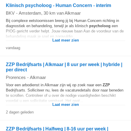
Klinisch psycholoog - Human Concern - interim
BKV
-
Amsterdam
, 30 km van Alkmaar
Bij complexe eetstoornissen breng jij bij Human Concern richting in
diagnostiek en behandeling, terwijl je als klinisch
psycholoog
een
PIOG gericht verder helpt. Jouw nieuwe baan Aan de voordeur van de
behandeling maak je snel en zorgvuldig...
Laat meer zien
vandaag
ZZP Bedrijfsarts | Alkmaar | 8 uur per week | hybride |
per direct
Prorences
-
Alkmaar
Voor een arbodienst in Alkmaar zijn wij op zoek naar een
ZZP
Bedrijfsarts. Solliciteer nu, lees de vacaturedetails door naar beneden
te scrollen. Controleer of u over de nodige vaardigheden beschikt
voordat u een sollicitatie verstuurt. Het gaat...
Laat meer zien
2 dagen geleden
ZZP Bedrijfsarts | Halfweg | 8-16 uur per week |