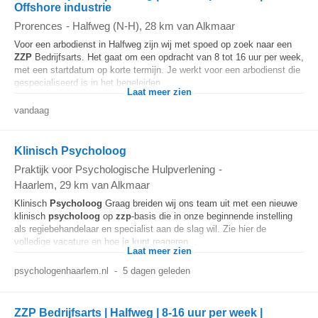
Offshore industrie
Prorences
-
Halfweg (N-H)
, 28 km van Alkmaar
Voor een arbodienst in Halfweg zijn wij met spoed op zoek naar een
ZZP
Bedrijfsarts. Het gaat om een opdracht van 8 tot 16 uur per week,
met een startdatum op korte termijn. Je werkt voor een arbodienst die
gespecialiseerd is in het begeleiden...
Laat meer zien
vandaag
Klinisch Psycholoog
Praktijk voor Psychologische Hulpverlening
-
Haarlem
, 29 km van Alkmaar
Klinisch
Psycholoog
Graag breiden wij ons team uit met een nieuwe
klinisch
psycholoog
op
zzp
-basis die in onze beginnende instelling
als regiebehandelaar en specialist aan de slag wil. Zie hier de
volledige vacature en hoe je kunt reageren...
Laat meer zien
psychologenhaarlem.nl
-
5 dagen geleden
ZZP Bedrijfsarts | Halfweg | 8-16 uur per week |