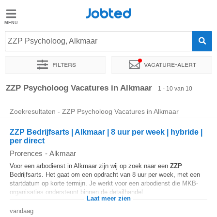
Jobted
Jobted
Vacatures
ZZP Psycholoog, Alkmaar
Filters
Vacature-alert
Salarissen
Sorteer op
Exacte locatie
Werkuren
ZZP Psycholoog Vacatures in Alkmaar
1 - 10 van 10
Zoekresultaten - ZZP Psycholoog Vacatures in Alkmaar
ZZP Bedrijfsarts | Alkmaar | 8 uur per week | hybride |
per direct
Prorences
-
Alkmaar
Voor een arbodienst in Alkmaar zijn wij op zoek naar een
ZZP
Bedrijfsarts. Het gaat om een opdracht van 8 uur per week, met een
startdatum op korte termijn. Je werkt voor een arbodienst die MKB-
organisaties ondersteunt binnen de detailhandel...
Laat meer zien
vandaag