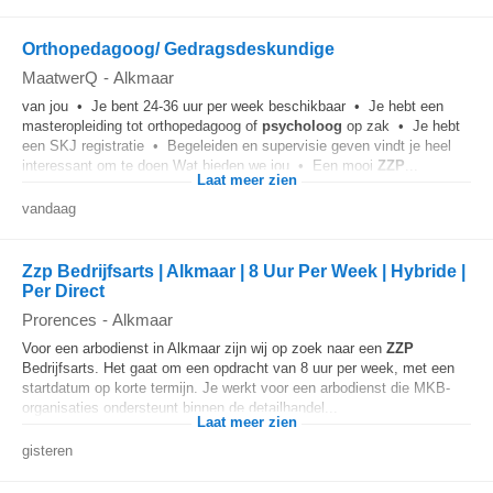
Orthopedagoog/ Gedragsdeskundige
MaatwerQ
-
Alkmaar
van jou • Je bent 24-36 uur per week beschikbaar • Je hebt een
masteropleiding tot orthopedagoog of
psycholoog
op zak • Je hebt
een SKJ registratie • Begeleiden en supervisie geven vindt je heel
interessant om te doen Wat bieden we jou • Een mooi
ZZP
...
Laat meer zien
vandaag
Zzp Bedrijfsarts | Alkmaar | 8 Uur Per Week | Hybride |
Per Direct
Prorences
-
Alkmaar
Voor een arbodienst in Alkmaar zijn wij op zoek naar een
ZZP
Bedrijfsarts. Het gaat om een opdracht van 8 uur per week, met een
startdatum op korte termijn. Je werkt voor een arbodienst die MKB-
organisaties ondersteunt binnen de detailhandel...
Laat meer zien
gisteren