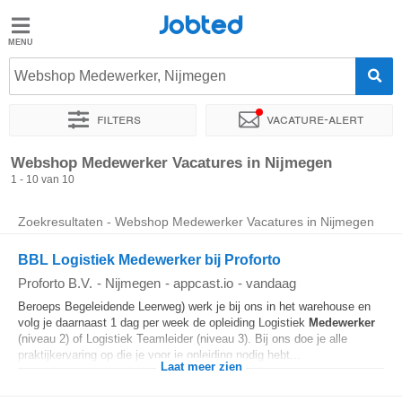
Jobted
Jobted
Vacatures
Webshop Medewerker, Nijmegen
Filters
Vacature-alert
Salarissen
Sorteer op
Exacte locatie
Bedrijf
Soort dienstverband
Webshop Medewerker Vacatures in Nijmegen
1 - 10 van 10
Zoekresultaten - Webshop Medewerker Vacatures in Nijmegen
BBL Logistiek Medewerker bij Proforto
Proforto B.V.
-
Nijmegen
-
appcast.io
-
vandaag
Beroeps Begeleidende Leerweg) werk je bij ons in het warehouse en
volg je daarnaast 1 dag per week de opleiding Logistiek
Medewerker
(niveau 2) of Logistiek Teamleider (niveau 3). Bij ons doe je alle
praktijkervaring op die je voor je opleiding nodig hebt...
Laat meer zien