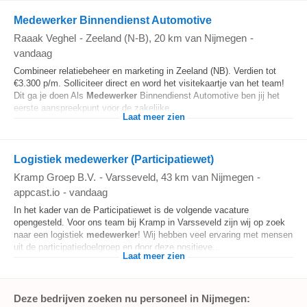
Medewerker Binnendienst Automotive
Raaak Veghel
-
Zeeland (N-B)
, 20 km van Nijmegen
-
vandaag
Combineer relatiebeheer en marketing in Zeeland (NB). Verdien tot
€3.300 p/m. Solliciteer direct en word het visitekaartje van het team!
Dit ga je doen Als
Medewerker
Binnendienst Automotive ben jij het
eerste aanspreekpunt voor de zakelijke...
Laat meer zien
Logistiek medewerker (Participatiewet)
Kramp Groep B.V.
-
Varsseveld
, 43 km van Nijmegen
-
appcast.io
-
vandaag
In het kader van de Participatiewet is de volgende vacature
opengesteld. Voor ons team bij Kramp in Varsseveld zijn wij op zoek
naar een logistiek
medewerker
! Wij hebben veel ervaring met mensen
uit de participatiedoelgroep en door deze positieve...
Laat meer zien
Deze bedrijven zoeken nu personeel in Nijmegen: