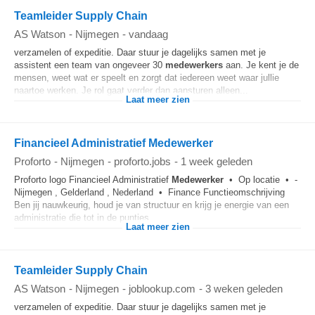
Teamleider Supply Chain
AS Watson
-
Nijmegen
-
vandaag
verzamelen of expeditie. Daar stuur je dagelijks samen met je
assistent een team van ongeveer 30
medewerkers
aan. Je kent je de
mensen, weet wat er speelt en zorgt dat iedereen weet waar jullie
naartoe werken. Je rol gaat verder dan aansturen alleen...
Laat meer zien
Financieel Administratief Medewerker
Proforto
-
Nijmegen
-
proforto.jobs
-
1 week geleden
Proforto logo Financieel Administratief
Medewerker
• Op locatie • -
Nijmegen , Gelderland , Nederland • Finance Functieomschrijving
Ben jij nauwkeurig, houd je van structuur en krijg je energie van een
administratie die tot in de puntjes...
Laat meer zien
Teamleider Supply Chain
AS Watson
-
Nijmegen
-
joblookup.com
-
3 weken geleden
verzamelen of expeditie. Daar stuur je dagelijks samen met je