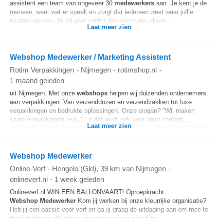
assistent een team van ongeveer 30
medewerkers
aan. Je kent je de
mensen, weet wat er speelt en zorgt dat iedereen weet waar jullie
naartoe werken. Je rol gaat verder dan aansturen alleen...
Laat meer zien
Webshop Medewerker / Marketing Assistent
Rotim Verpakkingen
-
Nijmegen
-
rotimshop.nl
-
1 maand geleden
uit Nijmegen. Met onze
webshops
helpen wij duizenden ondernemers
aan verpakkingen. Van verzenddozen en verzendzakken tot luxe
verpakkingen en bedrukte oplossingen. Onze slogan? "Wij maken
saaie verpakkingen leuk." En dat geldt ook voor onze content...
Laat meer zien
Webshop Medewerker
Online-Verf
-
Hengelo (Gld)
, 39 km van Nijmegen
-
onlineverf.nl
-
1 week geleden
Onlineverf.nl WIN EEN BALLONVAART! Oproepkracht
Webshop
Medewerker
Kom jij werken bij onze kleurrijke organisatie?
Heb jij een passie voor verf en ga jij graag de uitdaging aan om mee te