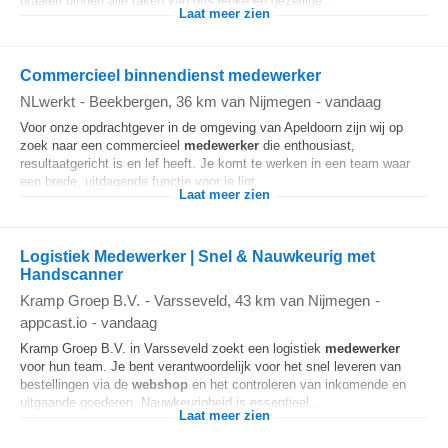
draaien binnen alle taken van ons leuke en gezellige...
Laat meer zien
Commercieel binnendienst medewerker
NLwerkt
-
Beekbergen
, 36 km van Nijmegen
-
vandaag
Voor onze opdrachtgever in de omgeving van Apeldoorn zijn wij op
zoek naar een commercieel
medewerker
die enthousiast,
resultaatgericht is en lef heeft. Je komt te werken in een team waar
een brede, uitdagende functie voor je ligt...
Laat meer zien
Logistiek Medewerker | Snel & Nauwkeurig met
Handscanner
Kramp Groep B.V.
-
Varsseveld
, 43 km van Nijmegen
-
appcast.io
-
vandaag
Kramp Groep B.V. in Varsseveld zoekt een logistiek
medewerker
voor hun team. Je bent verantwoordelijk voor het snel leveren van
bestellingen via de
webshop
en het controleren van inkomende en
uitgaande goederen. Nauwkeurigheid is essentieel...
Laat meer zien