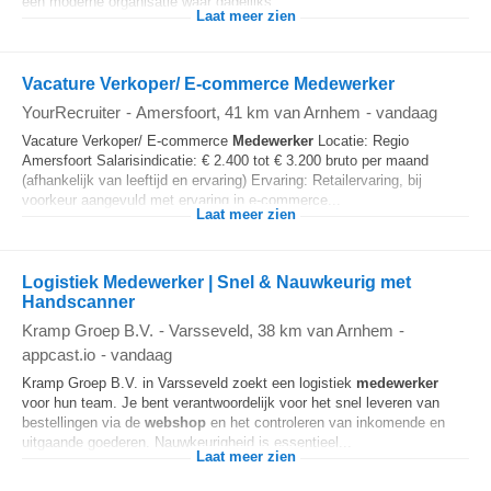
een moderne organisatie waar dagelijks...
Laat meer zien
Vacature Verkoper/ E-commerce Medewerker
YourRecruiter
-
Amersfoort
, 41 km van Arnhem
-
vandaag
Vacature Verkoper/ E-commerce
Medewerker
Locatie: Regio
Amersfoort Salarisindicatie: € 2.400 tot € 3.200 bruto per maand
(afhankelijk van leeftijd en ervaring) Ervaring: Retailervaring, bij
voorkeur aangevuld met ervaring in e-commerce...
Laat meer zien
Logistiek Medewerker | Snel & Nauwkeurig met
Handscanner
Kramp Groep B.V.
-
Varsseveld
, 38 km van Arnhem
-
appcast.io
-
vandaag
Kramp Groep B.V. in Varsseveld zoekt een logistiek
medewerker
voor hun team. Je bent verantwoordelijk voor het snel leveren van
bestellingen via de
webshop
en het controleren van inkomende en
uitgaande goederen. Nauwkeurigheid is essentieel...
Laat meer zien