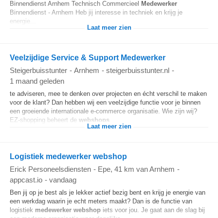
Binnendienst Arnhem Technisch Commercieel
Medewerker
Binnendienst - Arnhem Heb jij interesse in techniek en krijg je
energie...
Laat meer zien
Veelzijdige Service & Support Medewerker
Steigerbuisstunter
-
Arnhem
-
steigerbuisstunter.nl
-
1 maand geleden
te adviseren, mee te denken over projecten en écht verschil te maken
voor de klant? Dan hebben wij een veelzijdige functie voor je binnen
een groeiende internationale e-commerce organisatie. Wie zijn wij?
EZ-shopping beheert de
webshops
...
Laat meer zien
Logistiek medewerker webshop
Erick Personeelsdiensten
-
Epe
, 41 km van Arnhem
-
appcast.io
-
vandaag
Ben jij op je best als je lekker actief bezig bent en krijg je energie van
een werkdag waarin je echt meters maakt? Dan is de functie van
logistiek
medewerker
webshop
iets voor jou. Je gaat aan de slag bij