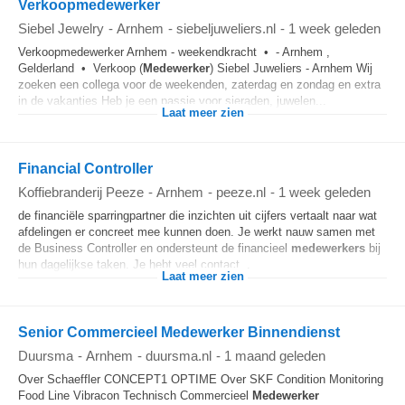
Verkoopmedewerker
Siebel Jewelry
-
Arnhem
-
siebeljuweliers.nl
-
1 week geleden
Verkoopmedewerker Arnhem - weekendkracht • - Arnhem ,
Gelderland • Verkoop (
Medewerker
) Siebel Juweliers - Arnhem Wij
zoeken een collega voor de weekenden, zaterdag en zondag en extra
in de vakanties Heb je een passie voor sieraden, juwelen...
Laat meer zien
Financial Controller
Koffiebranderij Peeze
-
Arnhem
-
peeze.nl
-
1 week geleden
de financiële sparringpartner die inzichten uit cijfers vertaalt naar wat
afdelingen er concreet mee kunnen doen. Je werkt nauw samen met
de Business Controller en ondersteunt de financieel
medewerkers
bij
hun dagelijkse taken. Je hebt veel contact...
Laat meer zien
Senior Commercieel Medewerker Binnendienst
Duursma
-
Arnhem
-
duursma.nl
-
1 maand geleden
Over Schaeffler CONCEPT1 OPTIME Over SKF Condition Monitoring
Food Line Vibracon Technisch Commercieel
Medewerker