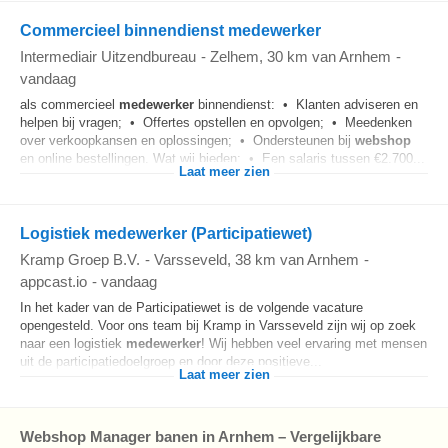
Commercieel binnendienst medewerker
Intermediair Uitzendbureau
-
Zelhem
, 30 km van Arnhem
-
vandaag
als commercieel
medewerker
binnendienst: • Klanten adviseren en
helpen bij vragen; • Offertes opstellen en opvolgen; • Meedenken
over verkoopkansen en oplossingen; • Ondersteunen bij
webshop
en online bestellingen. Wat wij bieden: • Een salaris tussen €2.700...
Laat meer zien
Logistiek medewerker (Participatiewet)
Kramp Groep B.V.
-
Varsseveld
, 38 km van Arnhem
-
appcast.io
-
vandaag
In het kader van de Participatiewet is de volgende vacature
opengesteld. Voor ons team bij Kramp in Varsseveld zijn wij op zoek
naar een logistiek
medewerker
! Wij hebben veel ervaring met mensen
uit de participatiedoelgroep en door deze positieve...
Laat meer zien
Webshop Manager banen in Arnhem – Vergelijkbare