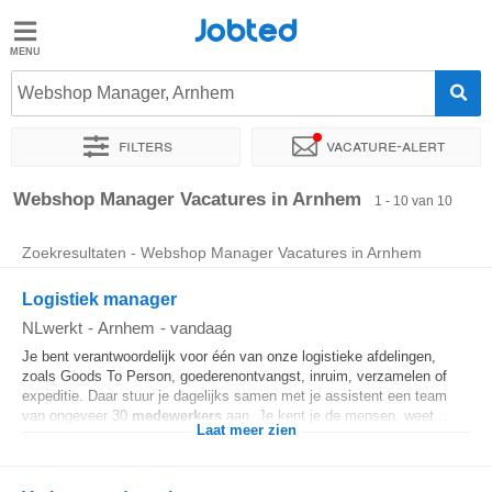
Jobted
Jobted
Vacatures
Webshop Manager, Arnhem
Filters
Vacature-alert
Salarissen
Sorteer op
Exacte locatie
Soort dienstverband
Werkuren
Webshop Manager Vacatures in Arnhem
1 - 10 van 10
Zoekresultaten - Webshop Manager Vacatures in Arnhem
Logistiek manager
NLwerkt
-
Arnhem
-
vandaag
Je bent verantwoordelijk voor één van onze logistieke afdelingen,
zoals Goods To Person, goederenontvangst, inruim, verzamelen of
expeditie. Daar stuur je dagelijks samen met je assistent een team
van ongeveer 30
medewerkers
aan. Je kent je de mensen, weet...
Laat meer zien