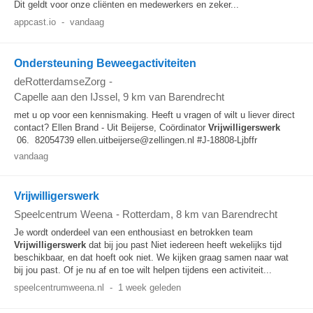
Dit geldt voor onze cliënten en medewerkers en zeker...
appcast.io
-
vandaag
Ondersteuning Beweegactiviteiten
deRotterdamseZorg
-
Capelle aan den IJssel
, 9 km van Barendrecht
met u op voor een kennismaking. Heeft u vragen of wilt u liever direct
contact? Ellen Brand - Uit Beijerse, Coördinator
Vrijwilligerswerk
06. 82054739 ellen.uitbeijerse@zellingen.nl #J-18808-Ljbffr
vandaag
Vrijwilligerswerk
Speelcentrum Weena
-
Rotterdam
, 8 km van Barendrecht
Je wordt onderdeel van een enthousiast en betrokken team
Vrijwilligerswerk
dat bij jou past Niet iedereen heeft wekelijks tijd
beschikbaar, en dat hoeft ook niet. We kijken graag samen naar wat
bij jou past. Of je nu af en toe wilt helpen tijdens een activiteit...
speelcentrumweena.nl
-
1 week geleden