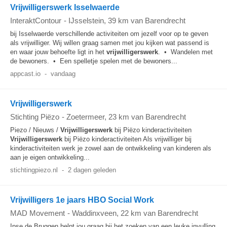
Vrijwilligerswerk Isselwaerde
InteraktContour
-
IJsselstein
, 39 km van Barendrecht
bij Isselwaerde verschillende activiteiten om jezelf voor op te geven
als vrijwilliger. Wij willen graag samen met jou kijken wat passend is
en waar jouw behoefte ligt in het
vrijwilligerswerk
. • Wandelen met
de bewoners. • Een spelletje spelen met de bewoners...
appcast.io
-
vandaag
Vrijwilligerswerk
Stichting Piëzo
-
Zoetermeer
, 23 km van Barendrecht
Piezo / Nieuws /
Vrijwilligerswerk
bij Piëzo kinderactiviteiten
Vrijwilligerswerk
bij Piëzo kinderactiviteiten Als vrijwilliger bij
kinderactiviteiten werk je zowel aan de ontwikkeling van kinderen als
aan je eigen ontwikkeling...
stichtingpiezo.nl
-
2 dagen geleden
Vrijwilligers 1e jaars HBO Social Work
MAD Movement
-
Waddinxveen
, 22 km van Barendrecht
Ipse de Bruggen helpt jou graag bij het zoeken van een leuke invulling