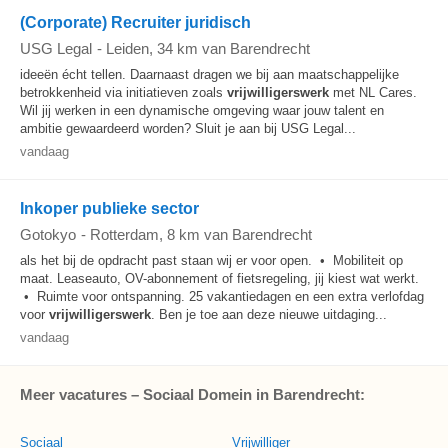
(Corporate) Recruiter juridisch
USG Legal
-
Leiden
, 34 km van Barendrecht
ideeën écht tellen. Daarnaast dragen we bij aan maatschappelijke
betrokkenheid via initiatieven zoals
vrijwilligerswerk
met NL Cares.
Wil jij werken in een dynamische omgeving waar jouw talent en
ambitie gewaardeerd worden? Sluit je aan bij USG Legal...
vandaag
Inkoper publieke sector
Gotokyo
-
Rotterdam
, 8 km van Barendrecht
als het bij de opdracht past staan wij er voor open. • Mobiliteit op
maat. Leaseauto, OV-abonnement of fietsregeling, jij kiest wat werkt.
• Ruimte voor ontspanning. 25 vakantiedagen en een extra verlofdag
voor
vrijwilligerswerk
. Ben je toe aan deze nieuwe uitdaging...
vandaag
Meer vacatures – Sociaal Domein in Barendrecht:
Sociaal
Vrijwilliger