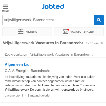
Jobted
Jobted
Vacatures
Vrijwilligerswerk, Barendrecht
Filters
Vacature-alert
Salarissen
Sorteer op
Exacte locatie
Soort dienstverband
Werkuren
Vrijwilligerswerk Vacatures in Barendrecht
1 - 10 van 10
Zoekresultaten - Vrijwilligerswerk Vacatures in Barendrecht
Algemeen Lid
C.A.V. Energie
-
Barendrecht
de inschrijving, mutatie en uitschrijving van leden. Voor alle zaken
rond lidmaatschap kan contact opgenomen worden met de
ledenadministratie. Ina Dahlhaus Jeroen van der Have Commissie
Vrijwilligerswerk
De commissie
vrijwilligerswerk
co ö rdineert...
cavenergie.nl
-
1 maand geleden