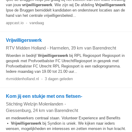
van jouw
vrijwilligerswerk
. Wie zijn wij De afdeling
Vrijwilligerswerk
Ipse de Bruggen bemiddelt kandidaten en ondersteunt locaties aan de
hand van het centrale vrijwilligersbeleid...
appcast.io
-
vandaag
Vrijwilligerswerk
RTV Midden Holland
-
Harmelen
, 39 km van Barendrecht
Woerden in bedrijf
Vrijwilligerswerk
bij RPL Regiosport Regiosport in
gesprek met Profvoetbalster FC UtrechtRegiosport in gesprek met
Profvoetbalster FC Utrecht RPL Regiosport is een radioprogramma.
Iedere maandag van 19.00 tot 21.00 uur...
rtvmiddenholland.nl
-
3 dagen geleden
Kom jij een stukje met ons fietsen-
Stichting Welzijn Molenlanden
-
Giessenburg
, 24 km van Barendrecht
en medewerkers centraal staan. Volunteer Experience and Benefits
•
Vrijwilligerswerk
bij Syndion is uniek. We kijken naar ieders
wensen, mogelijkheden en interesses en zetten mensen in hun kracht.