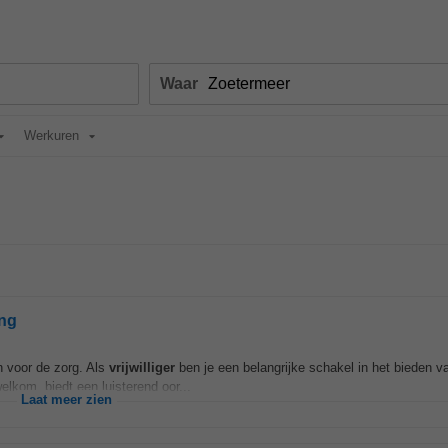
Waar
Werkuren
ing
n voor de zorg. Als
vrijwilliger
ben je een belangrijke schakel in het bieden v
lkom, biedt een luisterend oor...
Laat meer zien