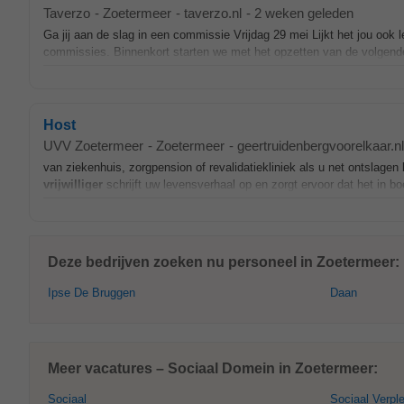
Taverzo
-
Zoetermeer
-
taverzo.nl
-
2 weken geleden
Ga jij aan de slag in een commissie Vrijdag 29 mei Lijkt het jou ook
commissies. Binnenkort starten we met het opzetten van de volgend
Host
UVV Zoetermeer
-
Zoetermeer
-
geertruidenbergvoorelkaar.nl
van ziekenhuis, zorgpension of revalidatiekliniek als u net ontsl
vrijwilliger
schrijft uw levensverhaal op en zorgt ervoor dat het in b
Deze bedrijven zoeken nu personeel in Zoetermeer:
Ipse De Bruggen
Daan
Meer vacatures – Sociaal Domein in Zoetermeer:
Sociaal
Sociaal Verpl