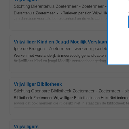
Stichting Dierentehuis Zoetermeer
-
Zoetermeer
-
dierentehui
Dierentehuis Zoetermeer • - Tarieven pension
Vrijwilligers
Vanwege 
zijn dankbaar voor alle betrokkenheid en de vele aanmeldingen, maar 
Vrijwilliger Kind en Jeugd Moeilijk Verstaanbaar Ged
Ipse de Bruggen
-
Zoetermeer
-
werkenbijipsedebruggen.nl
-
Werken met verstandelijk & meervoudig gehandicapten Jij bent nodig 
Vrijwilliger
Kind en jeugd Moeilijk verstaanbaar gedrag Ouderen Visu
Vrijwilliger Bibliotheek
Stichting Openbare Bibliotheek Zoetermeer
-
Zoetermeer
-
bi
Bibliotheek Zoetermeer
Vrijwilliger
Bibliotheek aan Huis Niet iedere
ervoor dat ook mensen die (tijdelijk) niet in staat zijn de bibliotheek 
Vrijwilligers