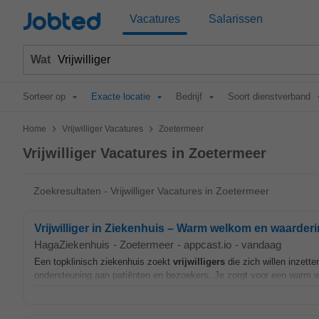
Jobted
Vacatures
Salarissen
Wat
Sorteer op
Exacte locatie
Bedrijf
Soort dienstverband
>
>
Home
Vrijwilliger Vacatures
Zoetermeer
Vrijwilliger Vacatures in Zoetermeer
Zoekresultaten - Vrijwilliger Vacatures in Zoetermeer
Vrijwilliger in Ziekenhuis – Warm welkom en waarder
HagaZiekenhuis
-
Zoetermeer
-
appcast.io
-
vandaag
Een topklinisch ziekenhuis zoekt
vrijwilligers
die zich willen inzette
ondersteuning aan patiënten en bezoekers. Je zorgt voor een warm we