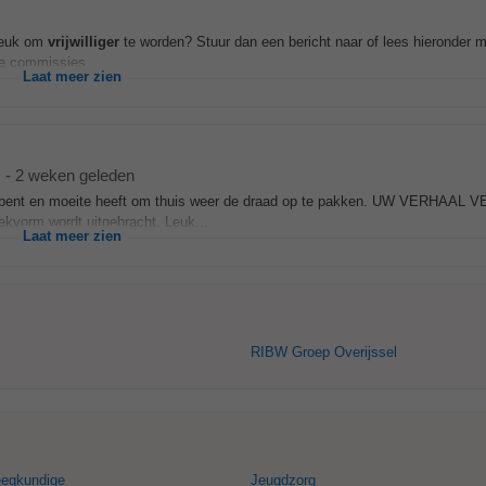
 leuk om
vrijwilliger
te worden? Stuur dan een bericht naar of lees hieronder 
e commissies...
Laat meer zien
-
2 weken geleden
agen bent en moeite heeft om thuis weer de draad op te pakken. UW VERHAAL
oekvorm wordt uitgebracht. Leuk...
Laat meer zien
RIBW Groep Overijssel
eegkundige
Jeugdzorg