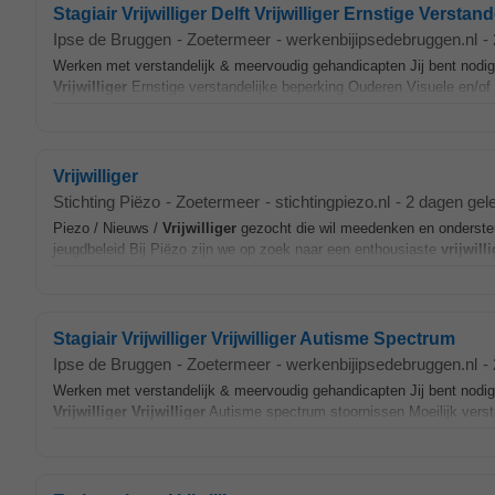
Stagiair Vrijwilliger Delft Vrijwilliger Ernstige Verstand
Ipse de Bruggen
-
Zoetermeer
-
werkenbijipsedebruggen.nl
-
Werken met verstandelijk & meervoudig gehandicapten Jij bent nodig 
Vrijwilliger
Ernstige verstandelijke beperking Ouderen Visuele en/of a
Vrijwilliger
Stichting Piëzo
-
Zoetermeer
-
stichtingpiezo.nl
-
2 dagen gel
Piezo / Nieuws /
Vrijwilliger
gezocht die wil meedenken en onderste
jeugdbeleid Bij Piëzo zijn we op zoek naar een enthousiaste
vrijwill
Stagiair Vrijwilliger Vrijwilliger Autisme Spectrum
Ipse de Bruggen
-
Zoetermeer
-
werkenbijipsedebruggen.nl
-
Werken met verstandelijk & meervoudig gehandicapten Jij bent nodig 
Vrijwilliger
Vrijwilliger
Autisme spectrum stoornissen Moeilijk verst