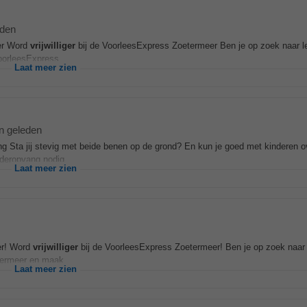
eden
er Word
vrijwilliger
bij de VoorleesExpress Zoetermeer Ben je op zoek naar le
oorleesExpress...
Laat meer zien
n geleden
 Sta jij stevig met beide benen op de grond? En kun je goed met kinderen 
nderopvang nodig...
Laat meer zien
er! Word
vrijwilliger
bij de VoorleesExpress Zoetermeer! Ben je op zoek naar
etermeer en maak...
Laat meer zien