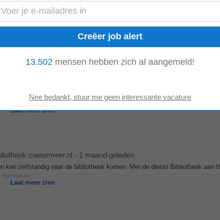
szoetermeer.nl
-
1 week geleden
de drukte in het hoogseizoen hebben we op dit moment een tijdelijke vrijwill
wij kunnen tijdens...
Laat meer zien
13.502
mensen hebben zich al aangemeld!
rag
3 weken geleden
bij Ipse de Bruggen Hieronder vind je een overzicht van al onze Stagiair
Vrij
ele...
Laat meer zien
bliotheek-zoetermeer.nl
-
1 maand geleden
en kan zelfstandig naar de bibliotheek komen. Met de dienst Bibliotheek aan 
te bezoeken...
Laat meer zien