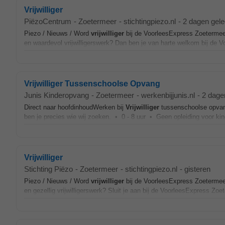
Vrijwilliger
PiëzoCentrum
-
Zoetermeer
-
stichtingpiezo.nl
-
2 dagen gel
Piezo / Nieuws / Word
vrijwilliger
bij de VoorleesExpress Zoeterme
en waardevol vrijwilligerswerk? Dan ben je van harte welkom bij de V
Vrijwilliger Tussenschoolse Opvang
Junis Kinderopvang
-
Zoetermeer
-
werkenbijjunis.nl
-
2 dage
Direct naar hoofdinhoudWerken bij
Vrijwilliger
tussenschoolse opvang
ben je precies wie wij zoeken. • 0 - 8 uur • Geen opleiding voor ki
Vrijwilliger
Stichting Piëzo
-
Zoetermeer
-
stichtingpiezo.nl
-
gisteren
Piezo / Nieuws / Word
vrijwilliger
bij de VoorleesExpress Zoeterme
en gezellig vrijwilligerswerk? Sluit je aan bij de VoorleesExpress Zo