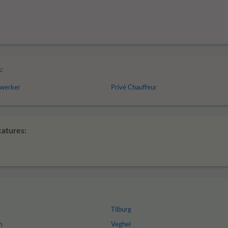
:
ewerker
Privé Chauffeur
atures:
Tilburg
m
Veghel