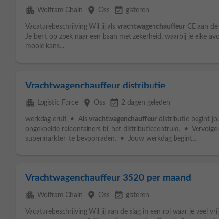
apartment
place
event_available
Wolfram Chain
Oss
gisteren
Vacaturebeschrijving Wil jij als
vrachtwagenchauffeur
CE aan de s
Je bent op zoek naar een baan met zekerheid, waarbij je elke avon
mooie kans...
Vrachtwagenchauffeur distributie
apartment
place
event_available
Logistic Force
Oss
2 dagen geleden
werkdag eruit • Als
vrachtwagenchauffeur
distributie begint j
ongekoelde rolcontainers bij het distributiecentrum. • Vervolge
supermarkten te bevoorraden. • Jouw werkdag begint...
Vrachtwagenchauffeur 3520 per maand
apartment
place
event_available
Wolfram Chain
Oss
gisteren
Vacaturebeschrijving Wil jij aan de slag in een rol waar je veel vr