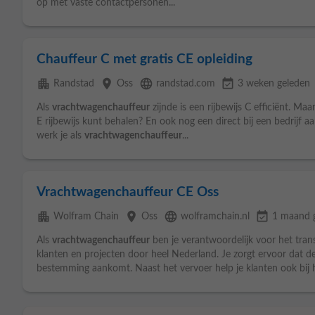
op met vaste contactpersonen...
Chauffeur C met gratis CE opleiding
apartment
place
language
event_available
Randstad
Oss
randstad.com
3 weken geleden
Als
vrachtwagenchauffeur
zijnde is een rijbewijs C efficiënt. Maa
E rijbewijs kunt behalen? En ook nog een direct bij een bedrijf aa
werk je als
vrachtwagenchauffeur
...
Vrachtwagenchauffeur CE Oss
apartment
place
language
event_available
Wolfram Chain
Oss
wolframchain.nl
1 maand 
Als
vrachtwagenchauffeur
ben je verantwoordelijk voor het tran
klanten en projecten door heel Nederland. Je zorgt ervoor dat de 
bestemming aankomt. Naast het vervoer help je klanten ook bij he