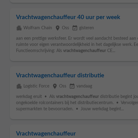
Vrachtwagenchauffeur 40 uur per week
apartment
place
event_available
Wolfram Chain
Oss
gisteren
aan een prettige werksfeer. Er wordt veel aandacht besteed aan 
ruimte voor eigen verantwoordelijkheid in het dagelijkse werk. Een
Functieomschrijving: Als
vrachtwagenchauffeur
CE...
Vrachtwagenchauffeur distributie
apartment
place
event_available
Logistic Force
Oss
vandaag
werkdag eruit • Als
vrachtwagenchauffeur
distributie begint j
ongekoelde rolcontainers bij het distributiecentrum. • Vervolge
supermarkten te bevoorraden. • Jouw werkdag begint...
Vrachtwagenchauffeur