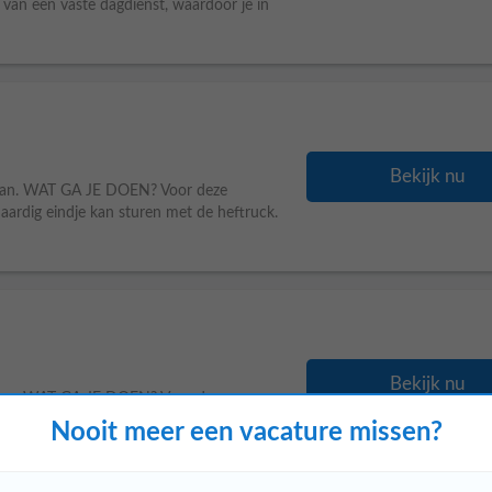
 van een vaste dagdienst, waardoor je in
Bekijk nu
taan. WAT GA JE DOEN? Voor deze
aardig eindje kan sturen met de heftruck.
Bekijk nu
taan. WAT GA JE DOEN? Voor deze
aardig eindje kan sturen met de heftruck.
Nooit meer een vacature missen?