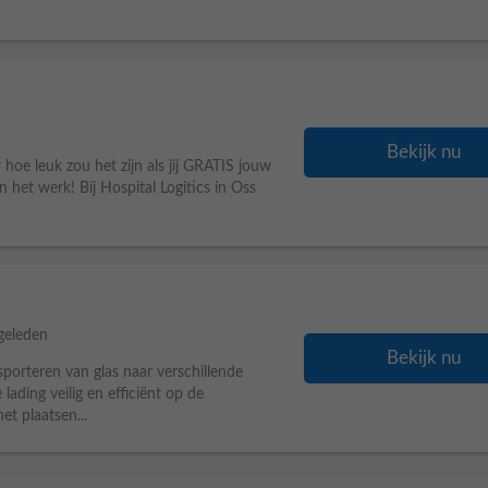
Bekijk nu
r hoe leuk zou het zijn als jij GRATIS jouw
n het werk! Bij Hospital Logitics in Oss
geleden
Bekijk nu
sporteren van glas naar verschillende
lading veilig en efficiënt op de
t plaatsen...