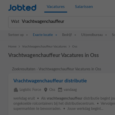
Jobted
Vacatures
Salarissen
Wat
Sorteer op
Exacte locatie
Bedrijf
Uitzendbureau
S
>
>
Home
Vrachtwagenchauffeur Vacatures
Oss
Vrachtwagenchauffeur Vacatures in Oss
Zoekresultaten - Vrachtwagenchauffeur Vacatures in Oss
Vrachtwagenchauffeur distributie
apartment
place
event_available
Logistic Force
Oss
vandaag
werkdag eruit • Als
vrachtwagenchauffeur
distributie begint j
ongekoelde rolcontainers bij het distributiecentrum. • Vervolge
supermarkten te bevoorraden. • Jouw werkdag begint...