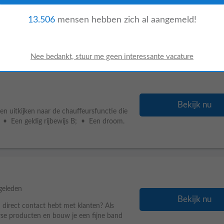
Bekijk nu
 Oss worden de vrachtwagens en
13.506
mensen hebben zich al aangemeld!
land. ?️ Het kan zijn dat jij de
Bekijk nu
n uitkijken naar de chauffeursfunctie die
n: • Een geldig rijbewijs B; • Een droom.
geleden
Bekijk nu
 direct contact hebt met klanten? Als
verse producten en bouw je een fijne band