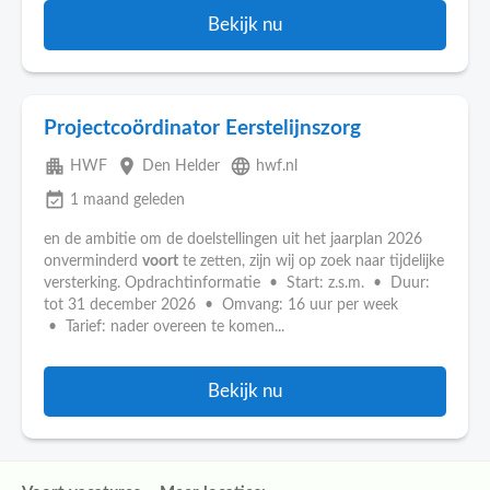
Bekijk nu
Projectcoördinator Eerstelijnszorg
apartment
place
language
HWF
Den Helder
hwf.nl
event_available
1 maand geleden
en de ambitie om de doelstellingen uit het jaarplan 2026
onverminderd
voort
te zetten, zijn wij op zoek naar tijdelijke
versterking. Opdrachtinformatie • Start: z.s.m. • Duur:
tot 31 december 2026 • Omvang: 16 uur per week
• Tarief: nader overeen te komen...
Bekijk nu