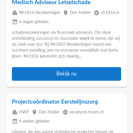
Medisch Adviseur Letselschade
apartment
place
language
Nh1816 Verzekeringen
Den Helder
nh1816.nl
event_available
6 dagen geleden
schadeverzekeringen via financieel adviseurs. Om deze
ontwikkeling succesvol en duurzaam
voort
te zetten zijn wij
op zoek naar jou! Bij Nh1816 Verzekeringen heerst een
nuchtere instelling, een no-nonsense mentaliteit met korte
lijnen. Nh1816 kenmerkt zich daarbij...
Bekijk nu
Projectcoördinator Eerstelijnszorg
apartment
place
language
HWF
Den Helder
vacatures-hoorn.nl
event_available
4 weken geleden
rdinator die een aantal strategische projecten binnen de