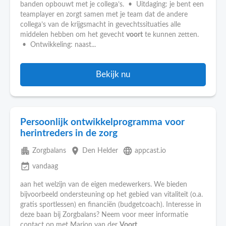
banden opbouwt met je collega’s. • Uitdaging: je bent een
teamplayer en zorgt samen met je team dat de andere
collega’s van de krijgsmacht in gevechtssituaties alle
middelen hebben om het gevecht
voort
te kunnen zetten.
• Ontwikkeling: naast...
Bekijk nu
Persoonlijk ontwikkelprogramma voor
herintreders in de zorg
apartment
place
language
Zorgbalans
Den Helder
appcast.io
event_available
vandaag
aan het welzijn van de eigen medewerkers. We bieden
bijvoorbeeld ondersteuning op het gebied van vitaliteit (o.a.
gratis sportlessen) en financiën (budgetcoach). Interesse in
deze baan bij Zorgbalans? Neem voor meer informatie
contact op met Marion van der
Voort
...