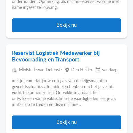
onderhouden. Opmerking: als militair-reservist word je met
name ingezet ter opvang...
Bekijk nu
Reservist Logistiek Medewerker bij
Bevoorrading en Transport
apartment
place
event_available
Ministerie van Defensie
Den Helder
vandaag
met je team dat jouw collega's van de krijgsmacht in
gevechtssituaties alle middelen hebben om het gevecht
voort
te kunnen zetten. Ontwikkeling: naast het
ontwikkelen van je vaktechnische vaardigheden leer je als
militair op te treden en deze militaire...
Bekijk nu