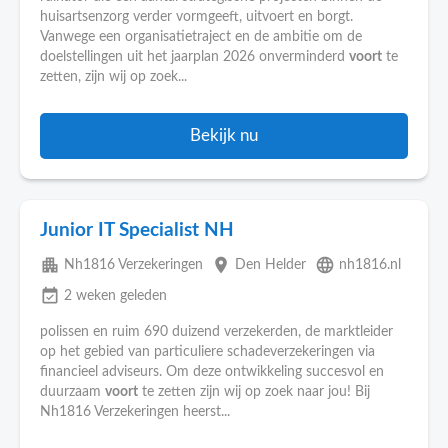
huisartsenzorg verder vormgeeft, uitvoert en borgt.
Vanwege een organisatietraject en de ambitie om de
doelstellingen uit het jaarplan 2026 onverminderd
voort
te
zetten, zijn wij op zoek...
Bekijk nu
Junior IT Specialist NH
apartment
place
language
Nh1816 Verzekeringen
Den Helder
nh1816.nl
event_available
2 weken geleden
polissen en ruim 690 duizend verzekerden, de marktleider
op het gebied van particuliere schadeverzekeringen via
financieel adviseurs. Om deze ontwikkeling succesvol en
duurzaam
voort
te zetten zijn wij op zoek naar jou! Bij
Nh1816 Verzekeringen heerst...