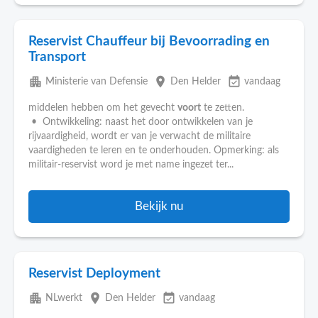
Reservist Chauffeur bij Bevoorrading en
Transport
apartment
place
event_available
Ministerie van Defensie
Den Helder
vandaag
middelen hebben om het gevecht
voort
te zetten.
• Ontwikkeling: naast het door ontwikkelen van je
rijvaardigheid, wordt er van je verwacht de militaire
vaardigheden te leren en te onderhouden. Opmerking: als
militair-reservist word je met name ingezet ter...
Bekijk nu
Reservist Deployment
apartment
place
event_available
NLwerkt
Den Helder
vandaag