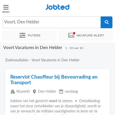
Jobted
Jobted
Vacatures
Voort, Den Helder
Filters
Vacature-alert
Salarissen
Voort Vacatures in Den Helder
Sorteer op
Exacte locatie
Bedrijf
Soort dienstverband
1 - 10 van 10
Zoekresultaten - Voort Vacatures in Den Helder
Reservist Chauffeur bij Bevoorrading en
Transport
apartment
place
event_available
NLwerkt
Den Helder
vandaag
hebben om het gevecht
voort
te zetten. • Ontwikkeling:
naast het door ontwikkelen van je rijvaardigheid, wordt er
van je verwacht de militaire vaardigheden te leren en te