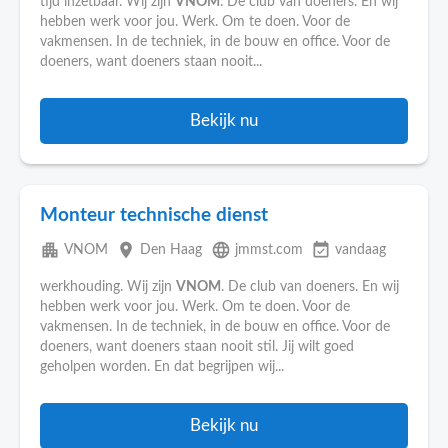
tijd inzetbaar. Wij zijn
VNOM
. De club van doeners. En wij
hebben werk voor jou. Werk. Om te doen. Voor de
vakmensen. In de techniek, in de bouw en office. Voor de
doeners, want doeners staan nooit...
Bekijk nu
Monteur technische dienst
apartment
place
language
event_available
VNOM
Den Haag
jmmst.com
vandaag
werkhouding. Wij zijn
VNOM
. De club van doeners. En wij
hebben werk voor jou. Werk. Om te doen. Voor de
vakmensen. In de techniek, in de bouw en office. Voor de
doeners, want doeners staan nooit stil. Jij wilt goed
geholpen worden. En dat begrijpen wij...
Bekijk nu