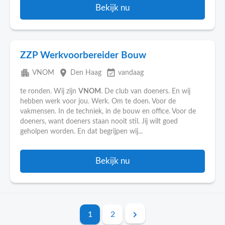
Bekijk nu
ZZP Werkvoorbereider Bouw
apartment
place
event_available
VNOM
Den Haag
vandaag
te ronden. Wij zijn
VNOM
. De club van doeners. En wij
hebben werk voor jou. Werk. Om te doen. Voor de
vakmensen. In de techniek, in de bouw en office. Voor de
doeners, want doeners staan nooit stil. Jij wilt goed
geholpen worden. En dat begrijpen wij...
Bekijk nu
1
2