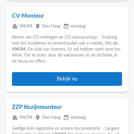
CV-Monteur
apartment
place
event_available
VNOM
Den Haag
vandaag
Kennis van CO-metingen en CO vakmanschap; - Ervaring
met het installeren en onderhouden van cv-ketels. Wij zijn
VNOM
. De club van doeners. En wij hebben werk voor jou.
Werk. Om te doen. Voor de vakmensen. In de techniek, in
de bouw en office...
Bekijk nu
ZZP Kozijnmonteur
apartment
place
event_available
VNOM
Den Haag
vandaag
Geldige KvK-registratie en andere documentatie; - Langere