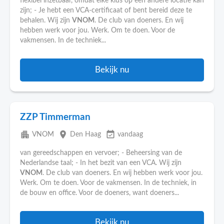
flexibel inzetbaar, omdat elke klus op een andere locatie kan
zijn; - Je hebt een VCA-certificaat of bent bereid deze te
behalen. Wij zijn
VNOM
. De club van doeners. En wij
hebben werk voor jou. Werk. Om te doen. Voor de
vakmensen. In de techniek...
Bekijk nu
ZZP Timmerman
apartment
place
event_available
VNOM
Den Haag
vandaag
van gereedschappen en vervoer; - Beheersing van de
Nederlandse taal; - In het bezit van een VCA. Wij zijn
VNOM
. De club van doeners. En wij hebben werk voor jou.
Werk. Om te doen. Voor de vakmensen. In de techniek, in
de bouw en office. Voor de doeners, want doeners...
Bekijk nu