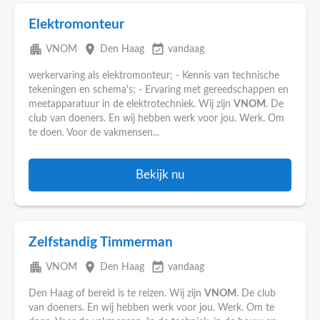
Elektromonteur
apartment
place
event_available
VNOM
Den Haag
vandaag
werkervaring als elektromonteur; - Kennis van technische
tekeningen en schema's; - Ervaring met gereedschappen en
meetapparatuur in de elektrotechniek. Wij zijn
VNOM
. De
club van doeners. En wij hebben werk voor jou. Werk. Om
te doen. Voor de vakmensen...
Bekijk nu
Zelfstandig Timmerman
apartment
place
event_available
VNOM
Den Haag
vandaag
Den Haag of bereid is te reizen. Wij zijn
VNOM
. De club
van doeners. En wij hebben werk voor jou. Werk. Om te