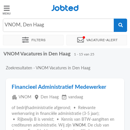
Jobted
Jobted
Vacatures
VNOM, Den Haag
Filters
Vacature-alert
Salarissen
VNOM Vacatures in Den Haag
Sorteer op
Exacte locatie
Bedrijf
Salarissen
1 - 15 van 25
Zoekresultaten - VNOM Vacatures in Den Haag
Financieel Administratief Medewerker
apartment
place
event_available
VNOM
Den Haag
vandaag
of bedrijfsadministratie afgerond; • Relevante
werkervaring in financiële administratie (3-5 jaar);
• Rijbewijs B is vereist; • Kennis van BTW-aangiften en
crediteuren administratie. Wij zijn
VNOM
. De club van