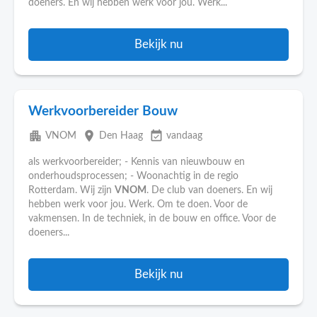
doeners. En wij hebben werk voor jou. Werk...
Bekijk nu
Werkvoorbereider Bouw
apartment
place
event_available
VNOM
Den Haag
vandaag
als werkvoorbereider; - Kennis van nieuwbouw en
onderhoudsprocessen; - Woonachtig in de regio
Rotterdam. Wij zijn
VNOM
. De club van doeners. En wij
hebben werk voor jou. Werk. Om te doen. Voor de
vakmensen. In de techniek, in de bouw en office. Voor de
doeners...
Bekijk nu