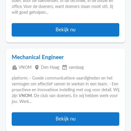
doen. Voor de vakmensen. In de techniek, in de bouw en
office. Voor de doeners, want doeners staan nooit stil. Jij
wilt goed geholpen...
Bekijk nu
Mechanical Engineer
apartment
place
event_available
VNOM
Den Haag
vandaag
platform; - Goede communicatieve vaardigheden en het
vermogen om effectief samen te werken in een team; - Een
proactieve en innovatieve instelling met oog voor detail. Wij
zijn
VNOM
. De club van doeners. En wij hebben werk voor
jou. Werk...
Bekijk nu