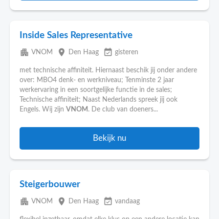
Inside Sales Representative
apartment
place
event_available
VNOM
Den Haag
gisteren
met technische affiniteit. Hiernaast beschik jij onder andere
over: MBO4 denk- en werkniveau; Tenminste 2 jaar
werkervaring in een soortgelijke functie in de sales;
Technische affiniteit; Naast Nederlands spreek jij ook
Engels. Wij zijn
VNOM
. De club van doeners...
Bekijk nu
Steigerbouwer
apartment
place
event_available
VNOM
Den Haag
vandaag