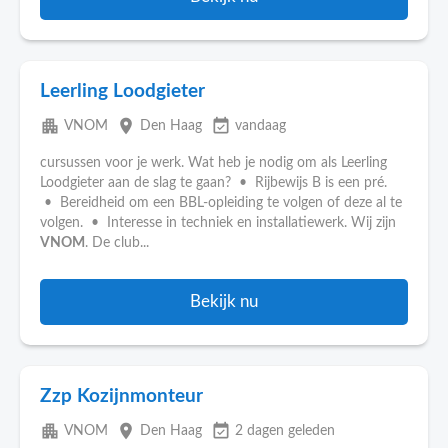
Leerling Loodgieter
apartment
place
event_available
VNOM
Den Haag
vandaag
cursussen voor je werk. Wat heb je nodig om als Leerling
Loodgieter aan de slag te gaan? • Rijbewijs B is een pré.
• Bereidheid om een BBL-opleiding te volgen of deze al te
volgen. • Interesse in techniek en installatiewerk. Wij zijn
VNOM
. De club...
Bekijk nu
Zzp Kozijnmonteur
apartment
place
event_available
VNOM
Den Haag
2 dagen geleden