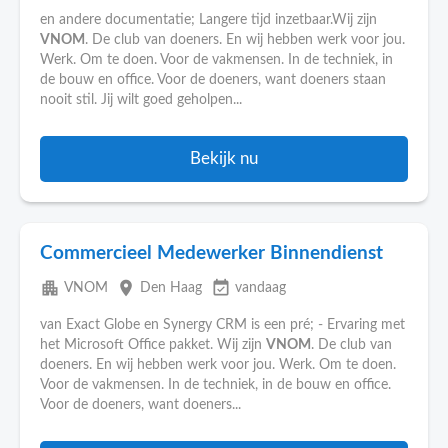
en andere documentatie; Langere tijd inzetbaar.Wij zijn
VNOM
. De club van doeners. En wij hebben werk voor jou.
Werk. Om te doen. Voor de vakmensen. In de techniek, in
de bouw en office. Voor de doeners, want doeners staan
nooit stil. Jij wilt goed geholpen...
Bekijk nu
Commercieel Medewerker Binnendienst
apartment
place
event_available
VNOM
Den Haag
vandaag
van Exact Globe en Synergy CRM is een pré; - Ervaring met
het Microsoft Office pakket. Wij zijn
VNOM
. De club van
doeners. En wij hebben werk voor jou. Werk. Om te doen.
Voor de vakmensen. In de techniek, in de bouw en office.
Voor de doeners, want doeners...