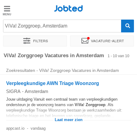
Jobted
Jobted
Vacatures
ViVa! Zorggroep, Amsterdam
Filters
Vacature-alert
Salarissen
Sorteer op
Exacte locatie
ViVa! Zorggroep Vacatures in Amsterdam
1 - 10 van 10
Zoekresultaten - ViVa! Zorggroep Vacatures in Amsterdam
Verpleegkundige AWN Triage Woonzorg
SIGRA
-
Amsterdam
Jouw uitdaging Vanuit een centraal team van verpleegkundigen
ondersteun je de woonzorg teams van
ViVa
!
Zorggroep
. Als
verpleegkundige Triage Woonzorg bestaan je werkzaamheden uit:
telefonische triage en het leveren van spoedzorg, geplande...
Laat meer zien
appcast.io
-
vandaag