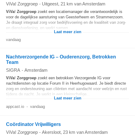
ViVa! Zorggroep
-
Uitgeest
, 21 km van Amsterdam
ViVa
!
Zorggroep
zoekt een locatiemanager die verantwoordelijk is
voor de dagelijkse aansturing van Geesterheem en Strammerzoom.
Je draagt integraal zorg voor bedrijfsvoering en de kwaliteit van zorg-
en dienstverlening, en werkt samen...
Laat meer zien
vandaag
Nachtverzorgende IG – Ouderenzorg, Betrokken
Team
SIGRA
-
Amsterdam
ViVa
!
Zorggroep
zoekt een betrokken Verzorgende IG voor
nachtdiensten op locatie Forum II in Heerhugowaard. Je biedt directe
zorg en ondersteuning aan cliënten met aandacht voor welzijn en rust
tijdens de nacht. Je werkt in een kleinschalige...
Laat meer zien
appcast.io
-
vandaag
Coördinator Vrijwilligers
ViVa! Zorggroep
-
Akersloot
, 23 km van Amsterdam