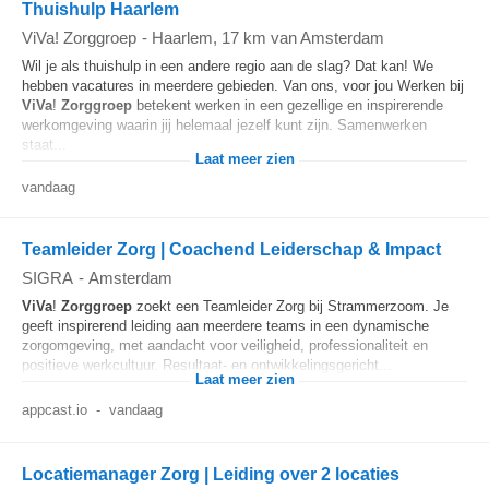
Thuishulp Haarlem
ViVa! Zorggroep
-
Haarlem
, 17 km van Amsterdam
Wil je als thuishulp in een andere regio aan de slag? Dat kan! We
hebben vacatures in meerdere gebieden. Van ons, voor jou Werken bij
ViVa
!
Zorggroep
betekent werken in een gezellige en inspirerende
werkomgeving waarin jij helemaal jezelf kunt zijn. Samenwerken
staat...
Laat meer zien
vandaag
Teamleider Zorg | Coachend Leiderschap & Impact
SIGRA
-
Amsterdam
ViVa
!
Zorggroep
zoekt een Teamleider Zorg bij Strammerzoom. Je
geeft inspirerend leiding aan meerdere teams in een dynamische
zorgomgeving, met aandacht voor veiligheid, professionaliteit en
positieve werkcultuur. Resultaat- en ontwikkelingsgericht...
Laat meer zien
appcast.io
-
vandaag
Locatiemanager Zorg | Leiding over 2 locaties