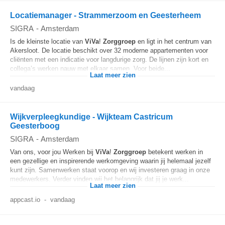
Locatiemanager - Strammerzoom en Geesterheem
SIGRA
-
Amsterdam
Is de kleinste locatie van
ViVa
!
Zorggroep
en ligt in het centrum van
Akersloot. De locatie beschikt over 32 moderne appartementen voor
cliënten met een indicatie voor langdurige zorg. De lijnen zijn kort en
collega’s werken nauw met elkaar samen. Voor beide...
Laat meer zien
vandaag
Wijkverpleegkundige - Wijkteam Castricum
Geesterboog
SIGRA
-
Amsterdam
Van ons, voor jou Werken bij
ViVa
!
Zorggroep
betekent werken in
een gezellige en inspirerende werkomgeving waarin jij helemaal jezelf
kunt zijn. Samenwerken staat voorop en wij investeren graag in onze
medewerkers. Verder vinden wij het belangrijk dat jij je werk...
Laat meer zien
appcast.io
-
vandaag