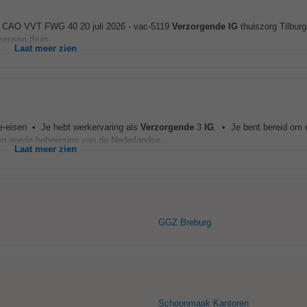
O CAO VVT FWG 40 20 juli 2026 - vac-5119
Verzorgende
IG
thuiszorg Tilburg
ensen thuis...
Laat meer zien
e-eisen • Je hebt werkervaring als
Verzorgende
3
IG
. • Je bent bereid om
en goede beheersing van de Nederlandse...
Laat meer zien
GGZ Breburg
Schoonmaak Kantoren