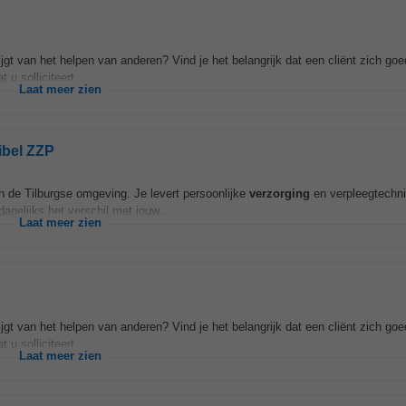
jgt van het helpen van anderen? Vind je het belangrijk dat een cliënt zich goed
u solliciteert...
Laat meer zien
ibel ZZP
n de Tilburgse omgeving. Je levert persoonlijke
verzorging
en verpleegtechn
agelijks het verschil met jouw...
Laat meer zien
jgt van het helpen van anderen? Vind je het belangrijk dat een cliënt zich goed
u solliciteert...
Laat meer zien