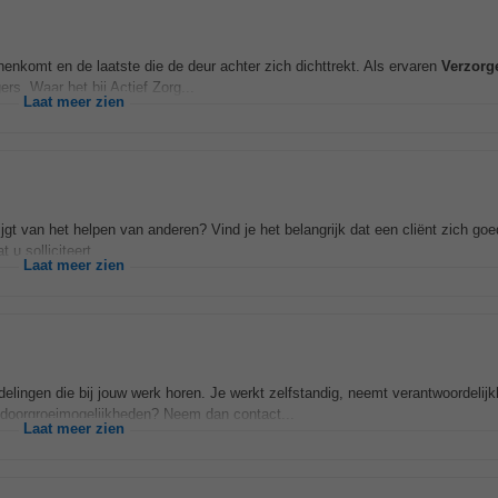
nnenkomt en de laatste die de deur achter zich dichttrekt. Als ervaren
Verzorg
ers. Waar het bij Actief Zorg...
Laat meer zien
jgt van het helpen van anderen? Vind je het belangrijk dat een cliënt zich goed
u solliciteert...
Laat meer zien
ingen die bij jouw werk horen. Je werkt zelfstandig, neemt verantwoordelijk
of doorgroeimogelijkheden? Neem dan contact...
Laat meer zien