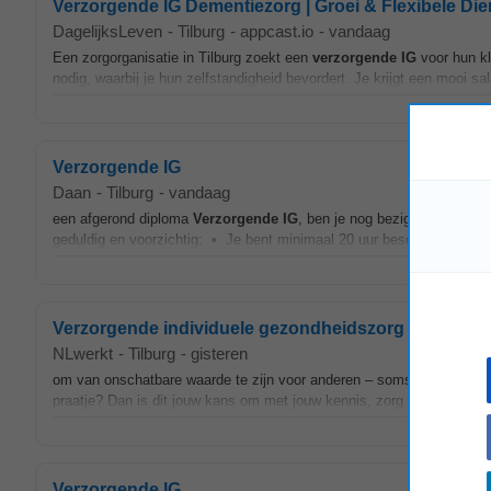
Verzorgende IG Dementiezorg | Groei & Flexibele Di
DagelijksLeven
-
Tilburg
-
appcast.io
-
vandaag
Een zorgorganisatie in Tilburg zoekt een
verzorgende
IG
voor hun kl
nodig, waarbij je hun zelfstandigheid bevordert. Je krijgt een mooi sal
Verzorgende IG
Daan
-
Tilburg
-
vandaag
een afgerond diploma
Verzorgende
IG
, ben je nog bezig met de opl
geduldig en voorzichtig; • Je bent minimaal 20 uur beschikbaar. Wat 
Verzorgende individuele gezondheidszorg (ig)
NLwerkt
-
Tilburg
-
gisteren
om van onschatbare waarde te zijn voor anderen – soms als vertrouwd
praatje? Dan is dit jouw kans om met jouw kennis, zorg en glimlach 
Verzorgende IG