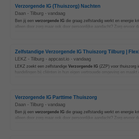
Verzorgende IG (Thuiszorg) Nachten
Daan
-
Tilburg
-
vandaag
Ben jij een
verzorgende
IG
die graag zelfstandig werkt en energie kri
alleen door zorg maar ook door persoonlijke aandacht? Zorg ervoor dat 
Zelfstandige Verzorgende IG Thuiszorg Tilburg | Flex
LEKZ
-
Tilburg
-
appcast.io
-
vandaag
LEKZ zoekt een zelfstandige
Verzorgende
IG
(ZZP) voor thuiszorg i
handelingen bij cliënten in hun eigen vertrouwde omgeving en maakt d
Verzorgende IG Parttime Thuiszorg
Daan
-
Tilburg
-
vandaag
Ben jij een
verzorgende
IG
die graag zelfstandig werkt en energie kri
alleen door zorg maar ook door persoonlijke aandacht? Zorg ervoor dat 