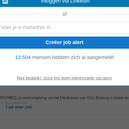
Inloggen via Linkedin
e cliënt. br/p h3Wat verwachten we van jou? /h3 pulliJe hebt een afgerond di
of
 mogelijkheden; /liliJe hebt hart...
Laat meer zien
leggen hoe je zorg verleent; dat zit in je vingers. Waar het bij Actief Zorg om g
13.504
mensen hebben zich al aangemeld!
om de beste zorg te bieden...
Laat meer zien
BO/HBO) Je werkomgeving via het Flexbureau van GGz Breburg is breed en 
• Bepaalde tijd...
Laat meer zien