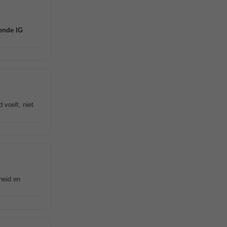
ende
IG
 voelt, niet
heid en