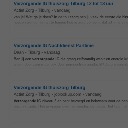
Verzorgende IG thuiszorg Tilburg 12 tot 18 uur
Actief Zorg
-
Tilburg
-
vandaag
van je! Wat ga je doen? In de thuiszorg ben jij vaak de eerste die bi
hoeven we jou niet uit te leggen hoe je zorg verleent; dat zit in je ving
Verzorgende IG Nachtdienst Parttime
Daan
-
Tilburg
-
vandaag
Ben jij een
verzorgende
IG
die graag zelfstandig werkt en energie kri
alleen door zorg maar ook door persoonlijke aandacht? Zorg ervoor dat 
Verzorgende IG thuiszorg Tilburg
Actief Zorg
-
Tilburg
-
joblookup.com
-
vandaag
Verzorgende
IG
niveau 3 en bent bevoegd en bekwaam voor de handel
beschikt auto. Heb je vragen over het rooster, de routes, het team 