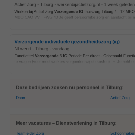
Actief Zorg
-
Tilburg
-
werkenbijactiefzorg.nl
-
1 week geleden
Werken bij Actief Zorg
Verzorgende
IG
thuiszorg Tilburg 4 - 12 MB
MBO CAO VVT FWG 40 Je geeft persoonlijke zorg en aandacht bij m
Verzorgende individuele gezondheidszorg (ig)
NLwerkt
-
Tilburg
-
vandaag
Functietitel
Verzorgende
3
IG
Periode Per direct - Onbepaald Functi
te vragen (voor medewerkers vergoeden wij de kosten). • Je hebt e
Deze bedrijven zoeken nu personeel in Tilburg:
Daan
Actief Zorg
Meer vacatures – Dienstverlening in Tilburg:
Teamleider Zorg
Schoonmaker