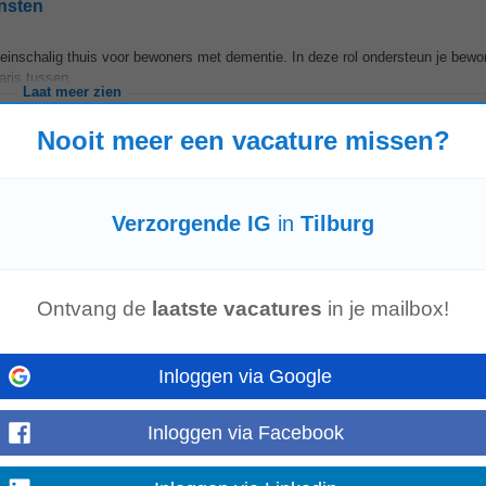
ensten
einschalig thuis voor bewoners met dementie. In deze rol ondersteun je bew
aris tussen...
Laat meer zien
Nooit meer een vacature missen?
eiding ook dan hebben we mogelijkheden; • Je hebt hart voor de patiënten; •
Verzorgende IG
in
Tilburg
kun je van ons verwachten? • Flexibiliteit...
Laat meer zien
Ontvang de
laatste vacatures
in je mailbox!
Inloggen via Google
 gezicht, soms als hun laatste redmiddel. Ben jij een goede luisteraar en ho
het verschil te maken! Als
Verzorgende
IG
...
Laat meer zien
Inloggen via Facebook