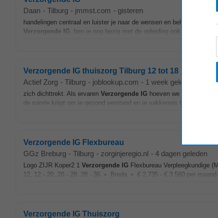
Daan
-
Tilburg
-
jmmst.com
-
gisteren
handelingen centraal en luister je naar de wensen en behoeften van d
Verzorgende
IG
, ben je nog bezig met de opleiding ook dan hebben we
Verzorgende IG thuiszorg Tilburg 12 tot 18 uur
Actief Zorg
-
Tilburg
-
joblookup.com
-
1 week geleden
zich dichttrekt. Als ervaren
Verzorgende
IG
hoeven we jou niet uit te 
de ruimte krijgt om je gezond verstand en je vakkennis te gebruiken 
Verzorgende IG Flexbureau
GGz Breburg
-
Tilburg
-
zorginjeregio.nl
-
4 dagen geleden
Logo ZIJR Koper2 1
Verzorgende
IG
Flexbureau Verpleegkundige (M
12, 12 - 20, 20 - 28, 28 - 36 • Breda • € 2.735 - € 3.560 per maand 
Verzorgende IG Thuiszorg