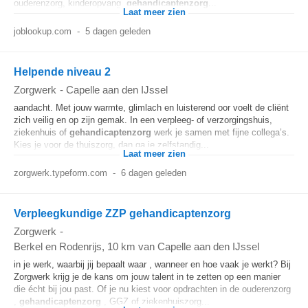
ouderenzorg, kinderopvang,
gehandicaptenzorg
...
Laat meer zien
joblookup.com
-
5 dagen geleden
Helpende niveau 2
Zorgwerk
-
Capelle aan den IJssel
aandacht. Met jouw warmte, glimlach en luisterend oor voelt de cliënt
zich veilig en op zijn gemak. In een verpleeg- of verzorgingshuis,
ziekenhuis of
gehandicaptenzorg
werk je samen met fijne collega’s.
Kies je voor de thuiszorg, dan ga je zelfstandig...
Laat meer zien
zorgwerk.typeform.com
-
6 dagen geleden
Verpleegkundige ZZP gehandicaptenzorg
Zorgwerk
-
Berkel en Rodenrijs
, 10 km van Capelle aan den IJssel
in je werk, waarbij jij bepaalt waar , wanneer en hoe vaak je werkt? Bij
Zorgwerk krijg je de kans om jouw talent in te zetten op een manier
die écht bij jou past. Of je nu kiest voor opdrachten in de ouderenzorg
,
gehandicaptenzorg
, GGZ of ziekenhuiszorg...