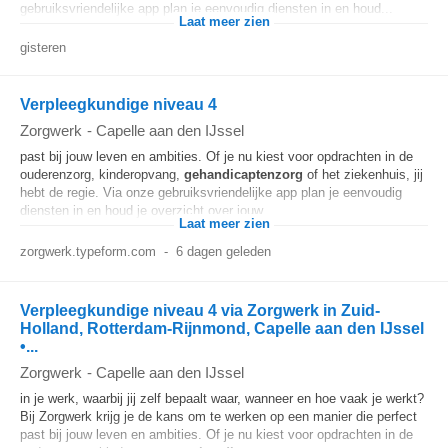
gebruiksvriendelijke app plan je eenvoudig diensten in en houd...
Laat meer zien
gisteren
Verpleegkundige niveau 4
Zorgwerk
-
Capelle aan den IJssel
past bij jouw leven en ambities. Of je nu kiest voor opdrachten in de
ouderenzorg, kinderopvang,
gehandicaptenzorg
of het ziekenhuis, jij
hebt de regie. Via onze gebruiksvriendelijke app plan je eenvoudig
diensten in en houd je overzicht over jouw...
Laat meer zien
zorgwerk.typeform.com
-
6 dagen geleden
Verpleegkundige niveau 4 via Zorgwerk in Zuid-
Holland, Rotterdam-Rijnmond, Capelle aan den IJssel
•...
Zorgwerk
-
Capelle aan den IJssel
in je werk, waarbij jij zelf bepaalt waar, wanneer en hoe vaak je werkt?
Bij Zorgwerk krijg je de kans om te werken op een manier die perfect
past bij jouw leven en ambities. Of je nu kiest voor opdrachten in de