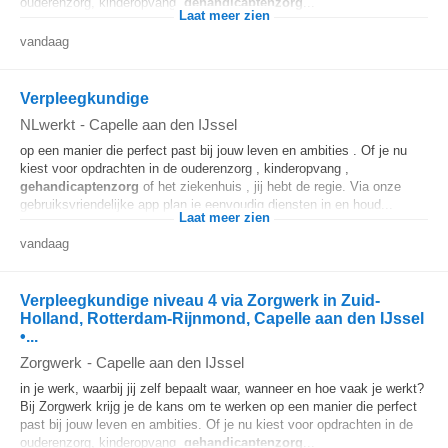
ouderenzorg, kinderopvang,
gehandicaptenzorg
...
Laat meer zien
vandaag
Verpleegkundige
NLwerkt
-
Capelle aan den IJssel
op een manier die perfect past bij jouw leven en ambities . Of je nu
kiest voor opdrachten in de ouderenzorg , kinderopvang ,
gehandicaptenzorg
of het ziekenhuis , jij hebt de regie. Via onze
gebruiksvriendelijke app plan je eenvoudig diensten in en houd...
Laat meer zien
vandaag
Verpleegkundige niveau 4 via Zorgwerk in Zuid-
Holland, Rotterdam-Rijnmond, Capelle aan den IJssel
•...
Zorgwerk
-
Capelle aan den IJssel
in je werk, waarbij jij zelf bepaalt waar, wanneer en hoe vaak je werkt?
Bij Zorgwerk krijg je de kans om te werken op een manier die perfect
past bij jouw leven en ambities. Of je nu kiest voor opdrachten in de
ouderenzorg, kinderopvang,
gehandicaptenzorg
...