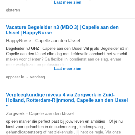
Laat meer zien
gisteren
Vacature Begeleider n3 (MBO 3) | Capelle aan den
IJssel | HappyNurse
HappyNurse
-
Capelle aan den IJssel
Begeleider n3
GHZ
| Capelle aan den IJssel Wil jij als Begeleider n3 in
Capelle aan den IJssel elke dag met liefdevolle aandacht het verschil
maken voor cliënten? Ga flexibel in loondienst aan de slag, ervaar
meer werkplezier en professionele...
Laat meer zien
appcast.io
-
vandaag
Verpleegkundige niveau 4 via Zorgwerk in Zuid-
Holland, Rotterdam-Rijnmond, Capelle aan den IJssel
•...
Zorgwerk
-
Capelle aan den IJssel
op een manier die perfect past bij jouw leven en ambities . Of je nu
kiest voor opdrachten in de ouderenzorg , kinderopvang ,
gehandicaptenzorg
of het ziekenhuis , jij hebt de regie. Via onze