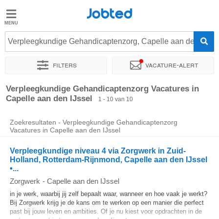
Jobted
Jobted
Vacatures
Verpleegkundige Gehandicaptenzorg, Capelle aan den IJsse
Filters
Vacature-alert
Salarissen
Sorteer op
Exacte locatie
Uitzendbureau
Soort dienstver
Verpleegkundige Gehandicaptenzorg Vacatures in
Capelle aan den IJssel
1 - 10 van 10
Zoekresultaten - Verpleegkundige Gehandicaptenzorg
Vacatures in Capelle aan den IJssel
Verpleegkundige niveau 4 via Zorgwerk in Zuid-
Holland, Rotterdam-Rijnmond, Capelle aan den IJssel
•...
Zorgwerk
-
Capelle aan den IJssel
in je werk, waarbij jij zelf bepaalt waar, wanneer en hoe vaak je werkt?
Bij Zorgwerk krijg je de kans om te werken op een manier die perfect
past bij jouw leven en ambities. Of je nu kiest voor opdrachten in de