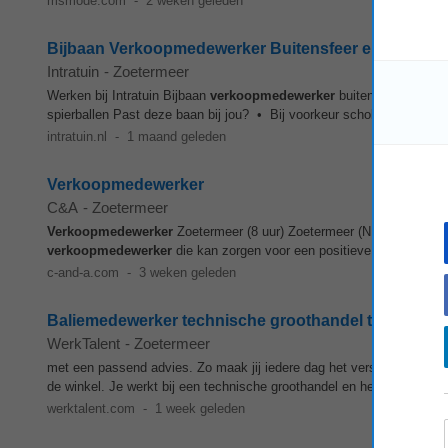
msmode.com
-
2 weken geleden
Bijbaan Verkoopmedewerker Buitensfeer en Buitenpo
Intratuin
-
Zoetermeer
Werken bij Intratuin Bijbaan
verkoopmedewerker
buitensfeer en buit
spierballen Past deze baan bij jou? • Bij voorkeur scholier • Ben je m
intratuin.nl
-
1 maand geleden
Verkoopmedewerker
C&A
-
Zoetermeer
Verkoopmedewerker
Zoetermeer (8 uur) Zoetermeer (NL) The future 
verkoopmedewerker
die kan zorgen voor een positieve klantbelevin
c-and-a.com
-
3 weken geleden
Baliemedewerker technische groothandel tot €3450!
WerkTalent
-
Zoetermeer
met een passend advies. Zo maak jij iedere dag het verschil. Dit ga 
de winkel. Je werkt bij een technische groothandel en hebt een breed
werktalent.com
-
1 week geleden