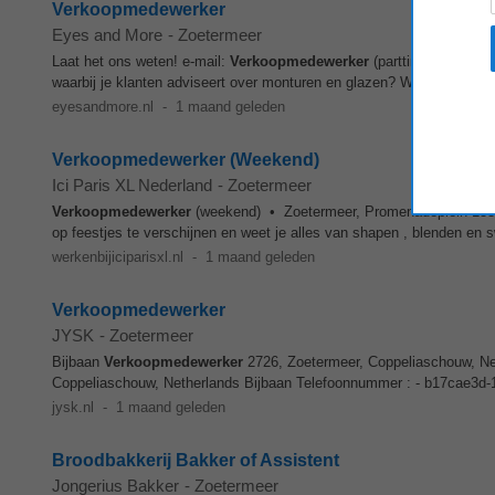
Verkoopmedewerker
Eyes and More
-
Zoetermeer
Laat het ons weten! e-mail:
Verkoopmedewerker
(parttime) Zoeterm
waarbij je klanten adviseert over monturen en glazen? Wil je werken m
eyesandmore.nl
-
1 maand geleden
Verkoopmedewerker (Weekend)
Ici Paris XL Nederland
-
Zoetermeer
Verkoopmedewerker
(weekend) • Zoetermeer, Promenadeplein 133 • 
op feestjes te verschijnen en weet je alles van shapen , blenden en sw
werkenbijiciparisxl.nl
-
1 maand geleden
Verkoopmedewerker
JYSK
-
Zoetermeer
Bijbaan
Verkoopmedewerker
2726, Zoetermeer, Coppeliaschouw, Net
Coppeliaschouw, Netherlands Bijbaan Telefoonnummer : - b17cae3d-
jysk.nl
-
1 maand geleden
Broodbakkerij Bakker of Assistent
Jongerius Bakker
-
Zoetermeer