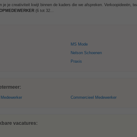
n je je creativiteit kwijt binnen de kaders die we afspreken. Verkoopideeën, te
OPMEDEWERKER
(6 tot 32...
MS Mode
Nelson Schoenen
Praxis
etermeer:
f Medewerker
Commercieel Medewerker
kbare vacatures: