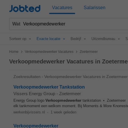
Jobted
Vacatures
Salarissen
Wat
Sorteer op
Exacte locatie
Bedrijf
Uitzendbureau
S
>
>
Home
Verkoopmedewerker Vacatures
Zoetermeer
Verkoopmedewerker Vacatures in Zoeterme
Zoekresultaten - Verkoopmedewerker Vacatures in Zoetermeer
Verkoopmedewerker Tankstation
Vissers Energy Group
-
Zoetermeer
Energy Group logo
Verkoopmedewerker
tankstation • Zoetermeer 
elk tankmoment een welkom moment. Bij Moments & More Knorrestei
werkenbijvissers.nl
-
1 week geleden
Verkoopmedewerker