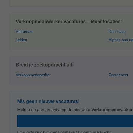
Verkoopmedewerker vacatures – Meer locaties:
Rotterdam
Den Haag
Leiden
Alphen aan de
Breid je zoekopdracht uit:
Verkoopmedewerker
Zoetermeer
Mis geen nieuwe vacatures!
Meld u nu aan en ontvang de nieuwste
Verkoopmedewerker
Het is gratis en je kunt e-mailupdates op elk moment uitschakelen