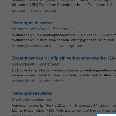
(bijbaan) • [254] Zoetermeer Oosterheemplein • Zoetermeer • 0 - 12
nelson.nl
-
2 weken geleden
Verkoopmedewerker
Warmteservice Groep
-
Zoetermeer
Warmteservice logo
Verkoopmedewerker
• Op locatie • - Zoeterme
Warmteservice is sinds 1964 een familiebedrijf gespecialiseerd in de
werkenbijwarmteservice.nl
-
2 weken geleden
Zoetermeer Van 't Hoffplein Verkoopmedewerker (16-
Lidl Nederland
-
Zoetermeer
Bij Lidl verdien jij elke dag het beste Werken als
verkoopmedewerke
waarvan je veel gaat leren. Maar ook omdat je onderdeel van #teamlidl 
werkenbijlidl.nl
-
3 weken geleden
Verkoopmedewerker
MS Mode
-
Zoetermeer
Verkoopmedewerker
(Flex 0-12 uur) • - Promenade 47 , Zoetermeer 
klanten te laten stralen? MS Mode Zoetermeer zoekt een enthousias