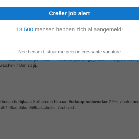
eer, Zuid-Holland
Verkoopmedewerker
(parttime) Zorg jij voor de ideale klant
et de leukste collega's...
13.500
mensen hebben zich al aangemeld!
Minimaal 3 uur per week • Vanaf 16 jaar Dit ga je doen Vind jij het heerlij
atchen ? Dan zit jij...
herlands Bijbaan Solliciteren Bijbaan
Verkoopmedewerker
2726, Zoetermee
1d64-48ad-855d-9699a3cc5d25 - Archived...