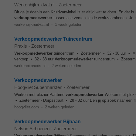
Werkenbijkruidvat.nl
-
Zoetermeer
Dit ga je doenIn een Kruidvatwinkel is er altijd wat te doen. En dat i
verkoopmedewerker
tussen alle verschillende werkzaamheden. Je zo
werkenbijkruidvat.nl
-
1 week geleden
Verkoopmedewerker Tuincentrum
Praxis
-
Zoetermeer
Verkoopmedewerker
tuincentrum • Zoetermeer • 32 - 38 uur • 
verkoop • 32 - 38 uur
Verkoopmedewerker
tuincentrum • Zoeterme
werkenbijpraxis.nl
-
2 weken geleden
Verkoopmedewerker
Hoogvliet Supermarkten
-
Zoetermeer
Werken met plezier Parttime
verkoopmedewerker
Werken met plezie
• Zoetermeer - Dorpsstraat • 28 - 32 uur Ben jij op zoek naar een fl
hoogvliet.com
-
2 weken geleden
Verkoopmedewerker Bijbaan
Nelson Schoenen
-
Zoetermeer
Verkoopmedewerker
(bijbaan) Koopavond, zaterdag en zondag • [