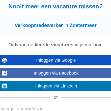
Nooit meer een vacature missen?
tterie
enpotterie Het groenste bedrijf van Nederland zoekt een
verkoopmedewerke
Verkoopmedewerker
in
Zoetermeer
inimaal 16 jaar (of bijna...
Ontvang de
laatste vacatures
in je mailbox!
looks like you Denk jij het verschil te kunnen maken bij C&A en ben jij een 
Inloggen via Google
g? Kom bij C&A...
Inloggen via Facebook
Inloggen via Linkedin
je doen Als allround
verkoopmedewerker
ben je werkzaam achter de balie en l
 assortiment zoals: gereedschap...
of