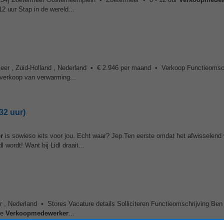
 uur Stap in de wereld...
er , Zuid-Holland , Nederland • € 2.946 per maand • Verkoop Functieomsch
 verkoop van verwarming...
32 uur)
r
is sowieso iets voor jou. Echt waar? Jep.Ten eerste omdat het afwisselend 
wordt! Want bij Lidl draait...
, Nederland • Stores Vacature details Solliciteren Functieomschrijving Ben j
te
Verkoopmedewerker
...