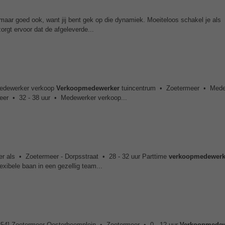
s maar goed ook, want jij bent gek op die dynamiek. Moeiteloos schakel je als
rgt ervoor dat de afgeleverde...
Medewerker verkoop
Verkoopmedewerker
tuincentrum • Zoetermeer • Mede
er • 32 - 38 uur • Medewerker verkoop...
r als • Zoetermeer - Dorpsstraat • 28 - 32 uur Parttime
verkoopmedewerk
exibele baan in een gezellig team...
254] Zoetermeer Oosterheemplein • Zoetermeer • 0 - 12 uur
Verkoopmedew