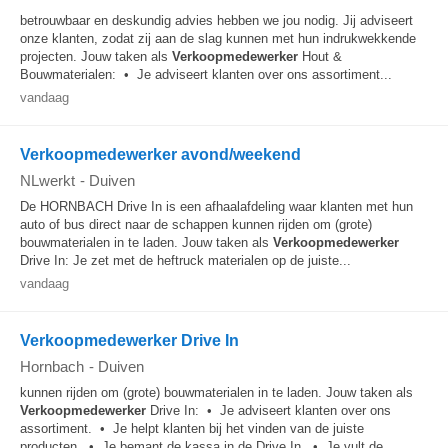
betrouwbaar en deskundig advies hebben we jou nodig. Jij adviseert
onze klanten, zodat zij aan de slag kunnen met hun indrukwekkende
projecten. Jouw taken als
Verkoopmedewerker
Hout &
Bouwmaterialen: • Je adviseert klanten over ons assortiment...
vandaag
Verkoopmedewerker avond/weekend
NLwerkt
-
Duiven
De HORNBACH Drive In is een afhaalafdeling waar klanten met hun
auto of bus direct naar de schappen kunnen rijden om (grote)
bouwmaterialen in te laden. Jouw taken als
Verkoopmedewerker
Drive In: Je zet met de heftruck materialen op de juiste...
vandaag
Verkoopmedewerker Drive In
Hornbach
-
Duiven
kunnen rijden om (grote) bouwmaterialen in te laden. Jouw taken als
Verkoopmedewerker
Drive In: • Je adviseert klanten over ons
assortiment. • Je helpt klanten bij het vinden van de juiste
producten. • Je bemant de kassa in de Drive In. • Je vult de