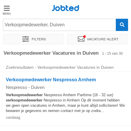
Jobted
Jobted
Vacatures
Verkoopmedewerker, Duiven
Filters
Vacature-alert
Salarissen
Sorteer op
Exacte locatie
Bedrijf
Soort dienstverband
Verkoopmedewerker Vacatures in Duiven
1 - 15 van 30
Zoekresultaten - Verkoopmedewerker Vacatures in Duiven
Verkoopmedewerker Nespresso Arnhem
Nespresso
-
Duiven
Verkoopmedewerker
Nespresso Arnhem Parttime (16 - 32 uur)
verkoopmedewerker
Nespresso in Arnhem Op dit moment hebben
we geen open vacatures in Arnhem, maar je kunt altijd solliciteren! We
bewaren je gegevens en nemen contact met je op zodra...
vandaag