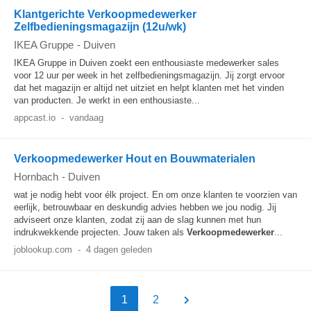
Klantgerichte Verkoopmedewerker
Zelfbedieningsmagazijn (12u/wk)
IKEA Gruppe
-
Duiven
IKEA Gruppe in Duiven zoekt een enthousiaste medewerker sales
voor 12 uur per week in het zelfbedieningsmagazijn. Jij zorgt ervoor
dat het magazijn er altijd net uitziet en helpt klanten met het vinden
van producten. Je werkt in een enthousiaste...
appcast.io
-
vandaag
Verkoopmedewerker Hout en Bouwmaterialen
Hornbach
-
Duiven
wat je nodig hebt voor élk project. En om onze klanten te voorzien van
eerlijk, betrouwbaar en deskundig advies hebben we jou nodig. Jij
adviseert onze klanten, zodat zij aan de slag kunnen met hun
indrukwekkende projecten. Jouw taken als
Verkoopmedewerker
...
joblookup.com
-
4 dagen geleden
1
2