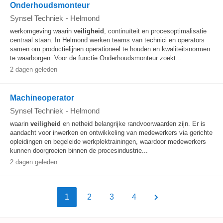
Onderhoudsmonteur
Synsel Techniek
-
Helmond
werkomgeving waarin
veiligheid
, continuïteit en procesoptimalisatie
centraal staan. In Helmond werken teams van technici en operators
samen om productielijnen operationeel te houden en kwaliteitsnormen
te waarborgen. Voor de functie Onderhoudsmonteur zoekt...
2 dagen geleden
Machineoperator
Synsel Techniek
-
Helmond
waarin
veiligheid
en netheid belangrijke randvoorwaarden zijn. Er is
aandacht voor inwerken en ontwikkeling van medewerkers via gerichte
opleidingen en begeleide werkplektrainingen, waardoor medewerkers
kunnen doorgroeien binnen de procesindustrie...
2 dagen geleden
1
2
3
4