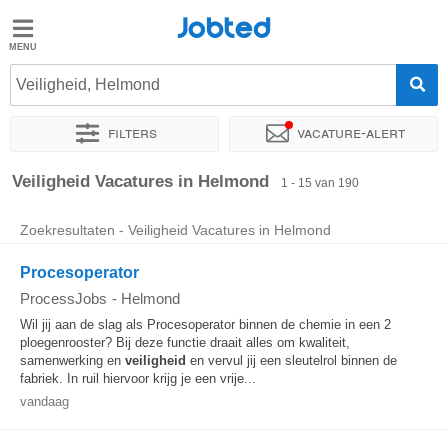
Jobted
Jobted
Vacatures
Veiligheid, Helmond
Filters
Vacature-alert
Salarissen
Sorteer op
Exacte locatie
Bedrijf
Uitzendbureau
Soo
Veiligheid Vacatures in Helmond
1 - 15 van 190
Zoekresultaten - Veiligheid Vacatures in Helmond
Procesoperator
ProcessJobs
-
Helmond
Wil jij aan de slag als Procesoperator binnen de chemie in een 2
ploegenrooster? Bij deze functie draait alles om kwaliteit,
samenwerking en
veiligheid
en vervul jij een sleutelrol binnen de
fabriek. In ruil hiervoor krijg je een vrije...
vandaag