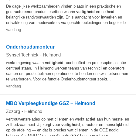
De dagelijkse werkzaamheden vinden plaats in een praktische en
gestructureerde productiesetting waarin
veiligheid
en netheid
belangrijke randvoorwaarden zijn. Er is aandacht voor inwerken en
ontwikkeling van medewerkers via gerichte opleidingen en begeleide...
vandaag
Onderhoudsmonteur
Synsel Techniek
-
Helmond
werkomgeving waarin
veiligheid
, continuïteit en procesoptimalisatie
centraal staan. In Helmond werken teams van technici en operators
samen om productielijnen operationeel te houden en kwaliteitsnormen
te waarborgen. Voor de functie Onderhoudsmonteur zoekt...
vandaag
MBO Verpleegkundige GGZ – Helmond
Zozorg
-
Helmond
vertrouwensrelaties op met cliënten en werkt actief aan hun herstel en
zelfredzaamheid. Jij zorgt voor
veiligheid
, structuur en menselijkheid
op de afdeling — en dat is precies wat cliënten in de GGZ nodig
hebben. Als MBO-V (niveau 4) in de GGZ ben je inzetbaar...