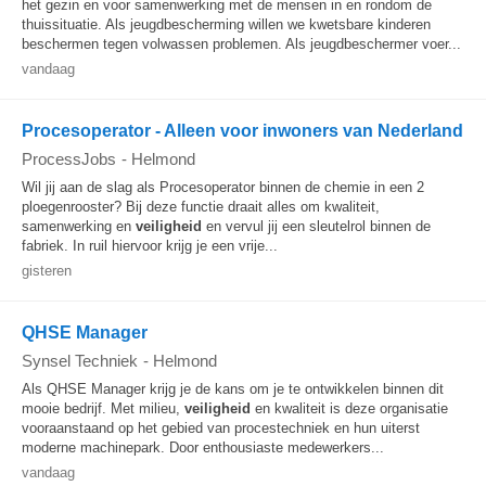
het gezin en voor samenwerking met de mensen in en rondom de
thuissituatie. Als jeugdbescherming willen we kwetsbare kinderen
beschermen tegen volwassen problemen. Als jeugdbeschermer voer...
vandaag
Procesoperator - Alleen voor inwoners van Nederland
ProcessJobs
-
Helmond
Wil jij aan de slag als Procesoperator binnen de chemie in een 2
ploegenrooster? Bij deze functie draait alles om kwaliteit,
samenwerking en
veiligheid
en vervul jij een sleutelrol binnen de
fabriek. In ruil hiervoor krijg je een vrije...
gisteren
QHSE Manager
Synsel Techniek
-
Helmond
Als QHSE Manager krijg je de kans om je te ontwikkelen binnen dit
mooie bedrijf. Met milieu,
veiligheid
en kwaliteit is deze organisatie
vooraanstaand op het gebied van procestechniek en hun uiterst
moderne machinepark. Door enthousiaste medewerkers...
vandaag