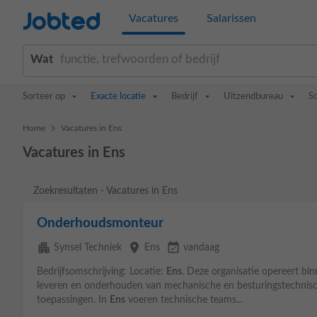
Jobted
Vacatures
Salarissen
Wat
Sorteer op
Exacte locatie
Bedrijf
Uitzendbureau
S
>
Home
Vacatures in Ens
Vacatures in Ens
Zoekresultaten - Vacatures in Ens
Onderhoudsmonteur
apartment
place
event_available
Synsel Techniek
Ens
vandaag
Bedrijfsomschrijving: Locatie:
Ens
. Deze organisatie opereert bin
leveren en onderhouden van mechanische en besturingstechnisc
toepassingen. In
Ens
voeren technische teams...