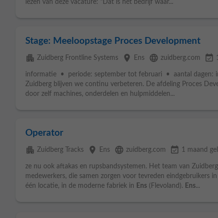
lezen van deze vacature: "Dat is hét bedrijf waar...
Stage: Meeloopstage Proces Development
apartment
place
language
event_available
Zuidberg Frontline Systems
Ens
zuidberg.com
informatie • periode: september tot februari • aantal dagen: i
Zuidberg blijven we continu verbeteren. De afdeling Proces Deve
door zelf machines, onderdelen en hulpmiddelen...
Operator
apartment
place
language
event_available
Zuidberg Tracks
Ens
zuidberg.com
1 maand ge
ze nu ook aftakas en rupsbandsystemen. Het team van Zuidberg
medewerkers, die samen zorgen voor tevreden eindgebruikers in 
één locatie, in de moderne fabriek in
Ens
(Flevoland).
Ens
...