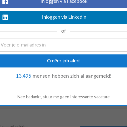
Inloggen via Facebook
Inloggen via Linkedin
1 maand geleden
Bekijk nu
s, die samen zorgen voor tevreden
of
ocatie, in de moderne fabriek in
Ens
1 maand geleden
13.495
mensen hebben zich al aangemeld!
Bekijk nu
den. Dit alles gebeurt op één locatie, in
 350 medewerkers Actief in meer dan 42