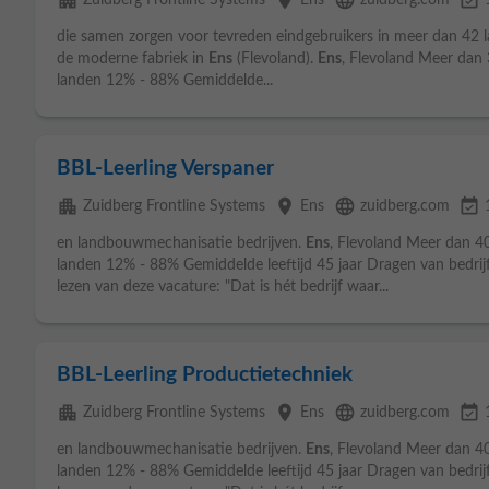
apartment
place
language
event_available
Zuidberg Frontline Systems
Ens
zuidberg.com
die samen zorgen voor tevreden eindgebruikers in meer dan 42 lan
de moderne fabriek in
Ens
(Flevoland).
Ens
, Flevoland Meer dan
landen 12% - 88% Gemiddelde...
BBL-Leerling Verspaner
apartment
place
language
event_available
Zuidberg Frontline Systems
Ens
zuidberg.com
en landbouwmechanisatie bedrijven.
Ens
, Flevoland Meer dan 4
landen 12% - 88% Gemiddelde leeftijd 45 jaar Dragen van bedrij
lezen van deze vacature: "Dat is hét bedrijf waar...
BBL-Leerling Productietechniek
apartment
place
language
event_available
Zuidberg Frontline Systems
Ens
zuidberg.com
en landbouwmechanisatie bedrijven.
Ens
, Flevoland Meer dan 4
landen 12% - 88% Gemiddelde leeftijd 45 jaar Dragen van bedrij