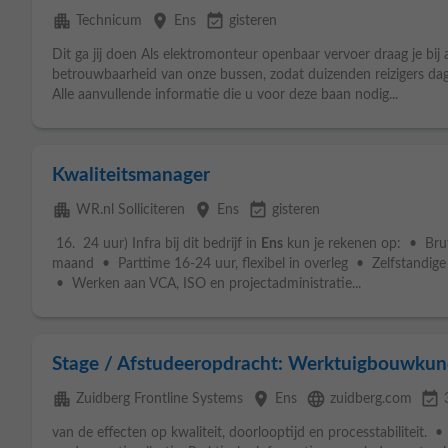
apartment
place
event_available
Technicum
Ens
gisteren
Dit ga jij doen Als elektromonteur openbaar vervoer draag je bi
betrouwbaarheid van onze bussen, zodat duizenden reizigers dage
Alle aanvullende informatie die u voor deze baan nodig...
Kwaliteitsmanager
apartment
place
event_available
WR.nl Solliciteren
Ens
gisteren
16. 24 uur) Infra bij dit bedrijf in
Ens
kun je rekenen op: • Brut
maand • Parttime 16-24 uur, flexibel in overleg • Zelfstandige 
• Werken aan VCA, ISO en projectadministratie...
Stage / Afstudeeropdracht: Werktuigbouwkun
apartment
place
language
event_available
Zuidberg Frontline Systems
Ens
zuidberg.com
van de effecten op kwaliteit, doorlooptijd en processtabiliteit.