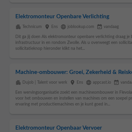
Elektromonteur Openbare Verlichting
apartment
place
language
event_available
Technicum
Ens
joblookup.com
vandaag
Dit ga jij doen Als elektromonteur openbare verlichting draag je
infrastructuur in en rondom Zwolle. Als u overweegt een sollicita
sollicitatieknop hieronder klikt na het...
Machine-ombouwer: Groei, Zekerheid & Reisk
apartment
place
language
event_available
Dujob | Talent voor werk
Ens
appcast.io
vanda
Een wervingsorganisatie zoekt een machineombouwer in Flevoland
voor het ombouwen en instellen van machines om een soepel pr
ervaring met productiemachines en je kunt goed in...
Elektromonteur Openbaar Vervoer