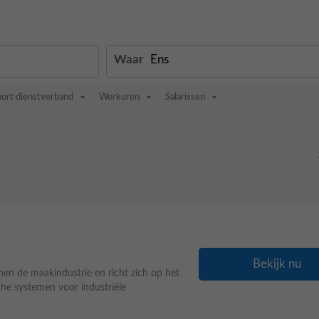
Waar
oort dienstverband
Werkuren
Salarissen
Bekijk nu
nen de maakindustrie en richt zich op het
he systemen voor industriële