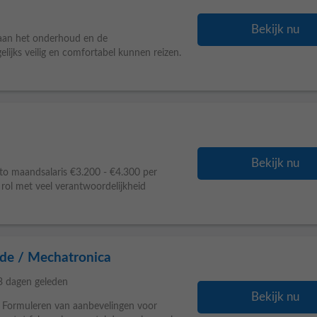
Bekijk nu
j aan het onderhoud en de
lijks veilig en comfortabel kunnen reizen.
Bekijk nu
o maandsalaris €3.200 - €4.300 per
rol met veel verantwoordelijkheid
de / Mechatronica
3 dagen geleden
Bekijk nu
 • Formuleren van aanbevelingen voor