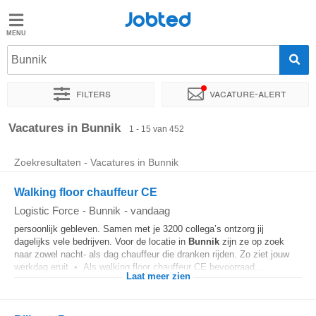
Jobted
Jobted
Vacatures
Bunnik
Filters
Vacature-alert
Salarissen
Sorteer op
Exacte locatie
Bedrijf
Uitzendbureau
Soo
Vacatures in Bunnik
1 - 15 van 452
Zoekresultaten - Vacatures in Bunnik
Walking floor chauffeur CE
Logistic Force
-
Bunnik
-
vandaag
persoonlijk gebleven. Samen met je 3200 collega’s ontzorg jij
dagelijks vele bedrijven. Voor de locatie in
Bunnik
zijn ze op zoek
naar zowel nacht- als dag chauffeur die dranken rijden. Zo ziet jouw
werkdag eruit • Als walking floor chauffeur CE bevoorraad...
Laat meer zien