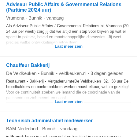
Adviseur Public Affairs & Governmental Relations
(Parttime 20/24 uur)
Vrumona
-
Bunnik
-
vandaag
Als Adviseur Public Affairs / Governmental Relations bij Vrumona (20–
24 uur per week) zorg jij dat we altijd een stap voor blijven op wat er
speelt in politiek, beleid en maatschappelijke discussies. Jij weet
precies welke ontwikkelingen ertoe doen...
Laat meer zien
Chauffeur Bakkerij
De Veldkeuken
-
Bunnik
-
veldkeuken.nl
-
3 dagen geleden
Restaurant • Bakkerij • VergaderruimteDe Veldkeuken 32. 38 uur De
broodbakkers en banketbakkers werken naast elkaar, wel zo gezellig!
Voor de continuïteit zoeken we iemand die de coördinatie van de
patisserie op zich neemt en naast...
Laat meer zien
Technisch administratief medewerker
BAM Nederland
-
Bunnik
-
vandaag
in
Bunnik
breng je rust, overzicht en kwaliteit in onze processen.