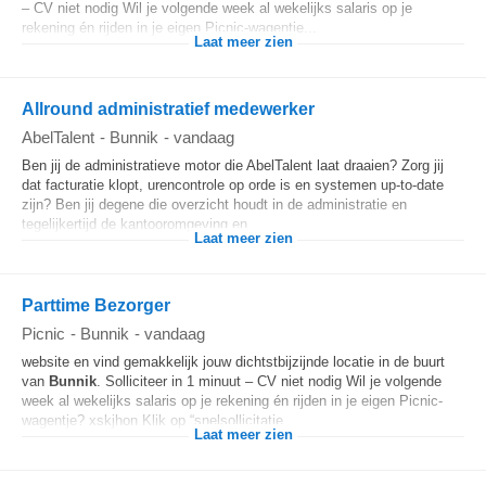
– CV niet nodig Wil je volgende week al wekelijks salaris op je
rekening én rijden in je eigen Picnic-wagentje...
Laat meer zien
Allround administratief medewerker
AbelTalent
-
Bunnik
-
vandaag
Ben jij de administratieve motor die AbelTalent laat draaien? Zorg jij
dat facturatie klopt, urencontrole op orde is en systemen up-to-date
zijn? Ben jij degene die overzicht houdt in de administratie en
tegelijkertijd de kantooromgeving en...
Laat meer zien
Parttime Bezorger
Picnic
-
Bunnik
-
vandaag
website en vind gemakkelijk jouw dichtstbijzijnde locatie in de buurt
van
Bunnik
. Solliciteer in 1 minuut – CV niet nodig Wil je volgende
week al wekelijks salaris op je rekening én rijden in je eigen Picnic-
wagentje? xskjhon Klik op “snelsollicitatie...
Laat meer zien