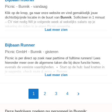
Picnic
-
Bunnik
-
vandaag
Klik op de knop, ga naar onze website en vind gemakkelijk jouw
dichtstbijzijnde locatie in de buurt van
Bunnik
. Solliciteer in 1 minuut
– CV niet nodig Wil je volgende week al wekelijks salaris op je
rekening én rijden in je eigen Picnic-wagentje...
Laat meer zien
Bijbaan Runner
Picnic GmbH
-
Bunnik
-
gisteren
Picnic is per direct op zoek naar parttime of fulltime runners! Lees
hieronder meer over de algemene taken die bij deze functie horen,
evenals de vereiste vaardigheden. • Start op de hub: laad kratten in
je wagentje, check route & accu • Bezorg...
Laat meer zien
1
2
3
4
Deze bedrijven zoeken nu personeel in Bunnik: