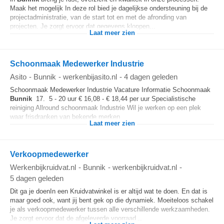
Maak het mogelijk In deze rol bied je dagelijkse ondersteuning bij de
projectadministratie, van de start tot en met de afronding van
projecten. Je zorgt ervoor dat gegevens kloppen...
Laat meer zien
Schoonmaak Medewerker Industrie
Asito
-
Bunnik
-
werkenbijasito.nl
-
4 dagen geleden
Schoonmaak Medewerker Industrie Vacature Informatie Schoonmaak
Bunnik
17. 5 - 20 uur € 16,08 - € 18,44 per uur Specialistische
reiniging Allround schoonmaak Industrie Wil je werken op een plek
waar frisdranken van bekende merken...
Laat meer zien
Verkoopmedewerker
Werkenbijkruidvat.nl
-
Bunnik
-
werkenbijkruidvat.nl
-
5 dagen geleden
Dit ga je doenIn een Kruidvatwinkel is er altijd wat te doen. En dat is
maar goed ook, want jij bent gek op die dynamiek. Moeiteloos schakel
je als verkoopmedewerker tussen alle verschillende werkzaamheden.
Je zorgt ervoor dat de afgeleverde voorraad...