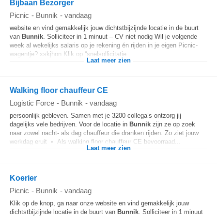
Bijbaan Bezorger
Picnic
-
Bunnik
-
vandaag
website en vind gemakkelijk jouw dichtstbijzijnde locatie in de buurt
van
Bunnik
. Solliciteer in 1 minuut – CV niet nodig Wil je volgende
week al wekelijks salaris op je rekening én rijden in je eigen Picnic-
wagentje? xskjhon Klik op “snelsollicitatie...
Laat meer zien
Walking floor chauffeur CE
Logistic Force
-
Bunnik
-
vandaag
persoonlijk gebleven. Samen met je 3200 collega’s ontzorg jij
dagelijks vele bedrijven. Voor de locatie in
Bunnik
zijn ze op zoek
naar zowel nacht- als dag chauffeur die dranken rijden. Zo ziet jouw
werkdag eruit • Als walking floor chauffeur CE bevoorraad...
Laat meer zien
Koerier
Picnic
-
Bunnik
-
vandaag
Klik op de knop, ga naar onze website en vind gemakkelijk jouw
dichtstbijzijnde locatie in de buurt van
Bunnik
. Solliciteer in 1 minuut