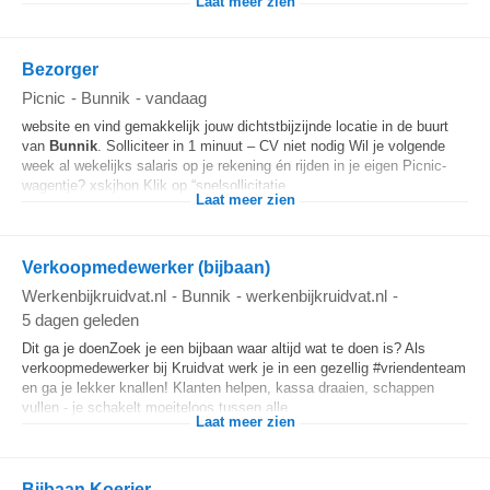
Laat meer zien
Bezorger
Picnic
-
Bunnik
-
vandaag
website en vind gemakkelijk jouw dichtstbijzijnde locatie in de buurt
van
Bunnik
. Solliciteer in 1 minuut – CV niet nodig Wil je volgende
week al wekelijks salaris op je rekening én rijden in je eigen Picnic-
wagentje? xskjhon Klik op “snelsollicitatie...
Laat meer zien
Verkoopmedewerker (bijbaan)
Werkenbijkruidvat.nl
-
Bunnik
-
werkenbijkruidvat.nl
-
5 dagen geleden
Dit ga je doenZoek je een bijbaan waar altijd wat te doen is? Als
verkoopmedewerker bij Kruidvat werk je in een gezellig #vriendenteam
en ga je lekker knallen! Klanten helpen, kassa draaien, schappen
vullen - je schakelt moeiteloos tussen alle...
Laat meer zien
Bijbaan Koerier