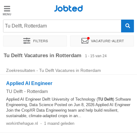
Jobted
Jobted
Vacatures
Tu Delft, Rotterdam
Filters
Vacature-alert
Salarissen
Sorteer op
Exacte locatie
Bedrijf
Soort dienstverband
Tu Delft Vacatures in Rotterdam
1 - 15 van 24
Zoekresultaten - Tu Delft Vacatures in Rotterdam
Applied AI Engineer
TU Delft
-
Rotterdam
Applied AI Engineer Delft University of Technology (
TU
Delft
) Software
Engineering, Data Science Posted on Jun 8, 2026 Applied AI Engineer
Join the CropXR Data Engineering team and help build resilient,
sustainable, climate-adapted crops in an...
workinthehague.nl
-
1 maand geleden