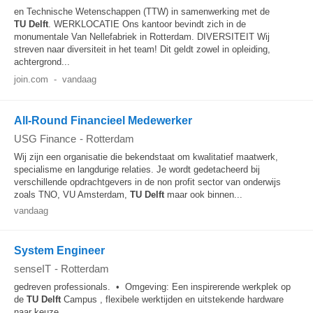
en Technische Wetenschappen (TTW) in samenwerking met de
TU
Delft
. WERKLOCATIE Ons kantoor bevindt zich in de
monumentale Van Nellefabriek in Rotterdam. DIVERSITEIT Wij
streven naar diversiteit in het team! Dit geldt zowel in opleiding,
achtergrond...
join.com
-
vandaag
All-Round Financieel Medewerker
USG Finance
-
Rotterdam
Wij zijn een organisatie die bekendstaat om kwalitatief maatwerk,
specialisme en langdurige relaties. Je wordt gedetacheerd bij
verschillende opdrachtgevers in de non profit sector van onderwijs
zoals TNO, VU Amsterdam,
TU
Delft
maar ook binnen...
vandaag
System Engineer
senseIT
-
Rotterdam
gedreven professionals. • Omgeving: Een inspirerende werkplek op
de
TU
Delft
Campus , flexibele werktijden en uitstekende hardware
naar keuze....