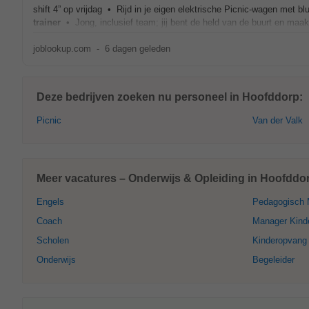
shift 4” op vrijdag • Rijd in je eigen elektrische Picnic-wagen met 
trainer
• Jong, inclusief team; jij bent de held van de buurt en maakt
joblookup.com
-
6 dagen geleden
Deze bedrijven zoeken nu personeel in Hoofddorp:
Picnic
Van der Valk
Meer vacatures – Onderwijs & Opleiding in Hoofddo
Engels
Pedagogisch 
Coach
Manager Kind
Scholen
Kinderopvang
Onderwijs
Begeleider