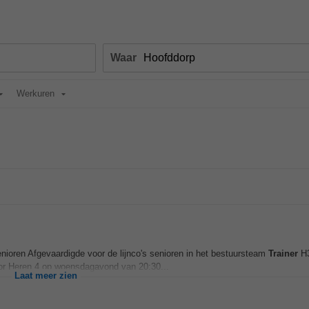
Waar
Werkuren
ioren Afgevaardigde voor de lijnco's senioren in het bestuursteam
Trainer
H
r Heren 4 op woensdagavond van 20:30...
Laat meer zien