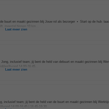
de buurt en maakt gezinnen blij Jouw rol als bezorger • Start op de hub: laad 
ft, meestal binnen 10 km...
Laat meer zien
Jong, inclusief team; jij bent de held van debuurt en maakt gezinnen blij Werkt
Middag/Avond 14:00-16:45...
Laat meer zien
 inclusief team; jij bent de held van de buurt en maakt gezinnen blij Werktijde
/Avond 14:00-16:45 | 16:45-19:30...