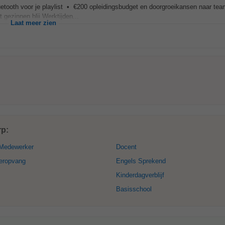
bluetooth voor je playlist • €200 opleidingsbudget en doorgroeikansen naar tea
 gezinnen blij Werktijden...
Laat meer zien
rp:
Medewerker
Docent
eropvang
Engels Sprekend
Kinderdagverblijf
Basisschool