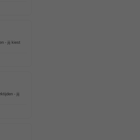
 - jij kiest
ijden - jij