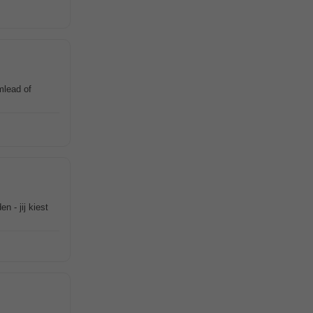
mlead of
n - jij kiest