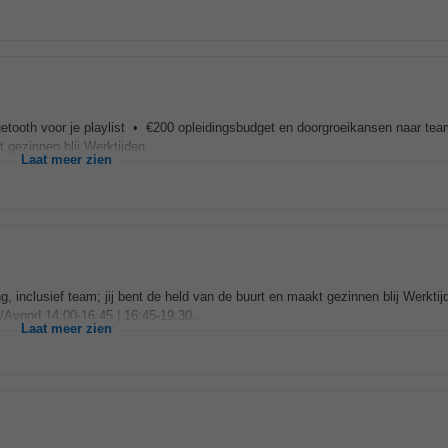
bluetooth voor je playlist • €200 opleidingsbudget en doorgroeikansen naar tea
 gezinnen blij Werktijden...
Laat meer zien
 inclusief team; jij bent de held van de buurt en maakt gezinnen blij Werktijde
/Avond 14:00-16:45 | 16:45-19:30...
Laat meer zien