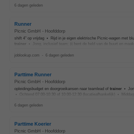
6 dagen geleden
Runner
Picnic GmbH
-
Hoofddorp
shift 4” op vrijdag • Rijd in je eigen elektrische Picnic-wagen met 
trainer
• Jong, inclusief team; jij bent de held van de buurt en maakt
joblookup.com
-
6 dagen geleden
Parttime Runner
Picnic GmbH
-
Hoofddorp
opleidingsbudget en doorgroeikansen naar teamlead of
trainer
• Jong,
• Ochtend 07:00-10:30 of 10:00-12:30 (locatieafhankelijk) • Middag
6 dagen geleden
Parttime Koerier
Picnic GmbH
-
Hoofddorp