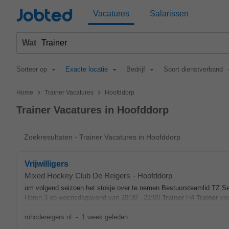
Jobted
Vacatures
Salarissen
Wat
Sorteer op
Exacte locatie
Bedrijf
Soort dienstverband
>
>
Home
Trainer Vacatures
Hoofddorp
Trainer Vacatures in Hoofddorp
Zoekresultaten - Trainer Vacatures in Hoofddorp
Vrijwilligers
Mixed Hockey Club De Reigers
-
Hoofddorp
om volgend seizoen het stokje over te nemen Bestuursteamlid TZ Sen
Heren 3 op woensdagavond van 20:30 - 22:00
Trainer
H4
Trainer
voo
mhcdereigers.nl
-
1 week geleden