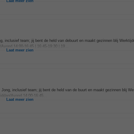
Laat meer zien
 inclusief team; jij bent de held van debuurt en maakt gezinnen blij Werktijden
Avond 14:00-16:45 | 16:45-19:30 | 19...
Laat meer zien
Jong, inclusief team; jij bent de held van de buurt en maakt gezinnen blij Werkt
Middag/Avond 14:00-16:45...
Laat meer zien