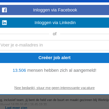
Inloggen via Facebook
eiten. • Reiskostenvergoeding van €0,23 per km (eerste 5 km enkele reis voor
Inloggen via Linkedin
legiale en professionele werkomgeving...
Laat meer zien
of
bluetooth voor je playlist • €200 opleidingsbudget en doorgroeikansen naar tea
 gezinnen blij Werktijden...
Laat meer zien
13.506
mensen hebben zich al aangemeld!
 inclusief team; jij bent de held van de buurt en maakt gezinnen blij Werktijde
/Avond 14:00-16:45 | 16:45-19:30...
Laat meer zien