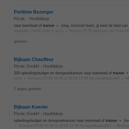
Parttime Bezorger
Picnic
-
Hoofddorp
naar teamlead of
trainer
• Jong, inclusief team; jij bent de held van 
wagentje, check route & accu • Bezorg 15-18 adressen per 3-uur-shi
gisteren
Bijbaan Chauffeur
Picnic GmbH
-
Hoofddorp
200 opleidingsbudget en doorgroeikansen naar teamlead of
trainer
• 
kiest • Ochtend 07:00-10:30 of 10:00-12:30 (locatieafhankelijk) • 
2 dagen geleden
Bijbaan Koerier
Picnic GmbH
-
Hoofddorp
opleidingsbudget en doorgroeikansen naar teamlead of
trainer
• Jong,
• Ochtend 07:00-10:30 of 10:00-12:30 (locatieafhankelijk) • Middag