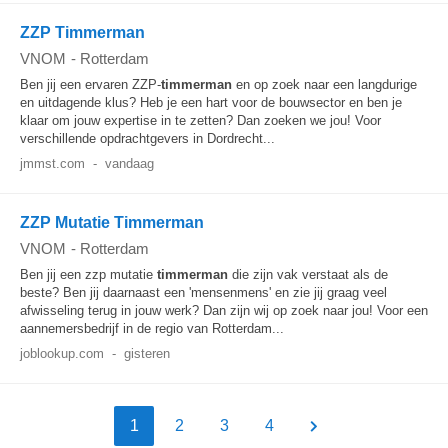
ZZP Timmerman
VNOM
-
Rotterdam
Ben jij een ervaren ZZP-
timmerman
en op zoek naar een langdurige
en uitdagende klus? Heb je een hart voor de bouwsector en ben je
klaar om jouw expertise in te zetten? Dan zoeken we jou! Voor
verschillende opdrachtgevers in Dordrecht...
jmmst.com
-
vandaag
ZZP Mutatie Timmerman
VNOM
-
Rotterdam
Ben jij een zzp mutatie
timmerman
die zijn vak verstaat als de
beste? Ben jij daarnaast een 'mensenmens' en zie jij graag veel
afwisseling terug in jouw werk? Dan zijn wij op zoek naar jou! Voor een
aannemersbedrijf in de regio van Rotterdam...
joblookup.com
-
gisteren
1
2
3
4