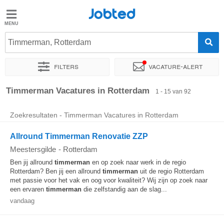
Jobted
Jobted
Vacatures
Timmerman, Rotterdam
Filters
Vacature-alert
Salarissen
Sorteer op
Exacte locatie
Bedrijf
Uitzendbureau
Soo
Timmerman Vacatures in Rotterdam
1 - 15 van 92
Zoekresultaten - Timmerman Vacatures in Rotterdam
Allround Timmerman Renovatie ZZP
Meestersgilde
-
Rotterdam
Ben jij allround
timmerman
en op zoek naar werk in de regio
Rotterdam? Ben jij een allround
timmerman
uit de regio Rotterdam
met passie voor het vak en oog voor kwaliteit? Wij zijn op zoek naar
een ervaren
timmerman
die zelfstandig aan de slag...
vandaag