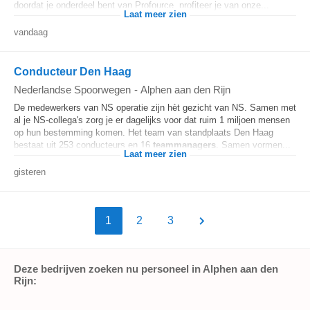
doordat je onderdeel bent van Profource, profiteer je van onze...
Laat meer zien
vandaag
Conducteur Den Haag
Nederlandse Spoorwegen
-
Alphen aan den Rijn
De medewerkers van NS operatie zijn hèt gezicht van NS. Samen met
al je NS-collega's zorg je er dagelijks voor dat ruim 1 miljoen mensen
op hun bestemming komen. Het team van standplaats Den Haag
bestaat uit 253 conducteurs en 16
teammanagers
. Samen vormen...
Laat meer zien
gisteren
1
2
3
Deze bedrijven zoeken nu personeel in Alphen aan den
Rijn: