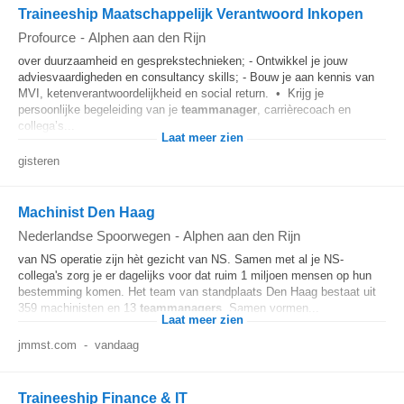
Traineeship Maatschappelijk Verantwoord Inkopen
Profource
-
Alphen aan den Rijn
over duurzaamheid en gesprekstechnieken; - Ontwikkel je jouw
adviesvaardigheden en consultancy skills; - Bouw je aan kennis van
MVI, ketenverantwoordelijkheid en social return. • Krijg je
persoonlijke begeleiding van je
teammanager
, carrièrecoach en
collega’s...
Laat meer zien
gisteren
Machinist Den Haag
Nederlandse Spoorwegen
-
Alphen aan den Rijn
van NS operatie zijn hèt gezicht van NS. Samen met al je NS-
collega's zorg je er dagelijks voor dat ruim 1 miljoen mensen op hun
bestemming komen. Het team van standplaats Den Haag bestaat uit
359 machinisten en 13
teammanagers
. Samen vormen...
Laat meer zien
jmmst.com
-
vandaag
Traineeship Finance & IT