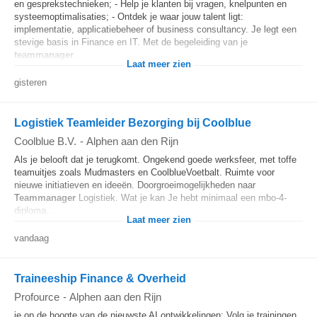
en gesprekstechnieken; - Help je klanten bij vragen, knelpunten en
systeemoptimalisaties; - Ontdek je waar jouw talent ligt:
implementatie, applicatiebeheer of business consultancy. Je legt een
stevige basis in Finance en IT. Met de begeleiding van je
teammanager
...
Laat meer zien
gisteren
Logistiek Teamleider Bezorging bij Coolblue
Coolblue B.V.
-
Alphen aan den Rijn
Als je belooft dat je terugkomt. Ongekend goede werksfeer, met toffe
teamuitjes zoals Mudmasters en CoolblueVoetbalt. Ruimte voor
nieuwe initiatieven en ideeën. Doorgroeimogelijkheden naar
Teammanager
Logistiek. Wat je kan Je hebt minimaal een mbo-4-
diploma...
Laat meer zien
vandaag
Traineeship Finance & Overheid
Profource
-
Alphen aan den Rijn
je op de hoogte van de nieuwste AI ontwikkelingen; Volg je trainingen