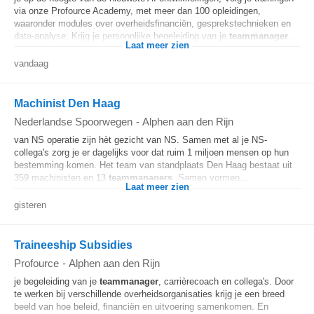
via onze Profource Academy, met meer dan 100 opleidingen,
waaronder modules over overheidsfinanciën, gesprekstechnieken en
data-analyse; Krijg je persoonlijke begeleiding van je
teammanager
...
Laat meer zien
vandaag
Machinist Den Haag
Nederlandse Spoorwegen
-
Alphen aan den Rijn
van NS operatie zijn hèt gezicht van NS. Samen met al je NS-
collega's zorg je er dagelijks voor dat ruim 1 miljoen mensen op hun
bestemming komen. Het team van standplaats Den Haag bestaat uit
359 machinisten en 13
teammanagers
. Samen vormen...
Laat meer zien
gisteren
Traineeship Subsidies
Profource
-
Alphen aan den Rijn
je begeleiding van je
teammanager
, carrièrecoach en collega's. Door
te werken bij verschillende overheidsorganisaties krijg je een breed
beeld van hoe beleid, financiën en uitvoering samenkomen. En