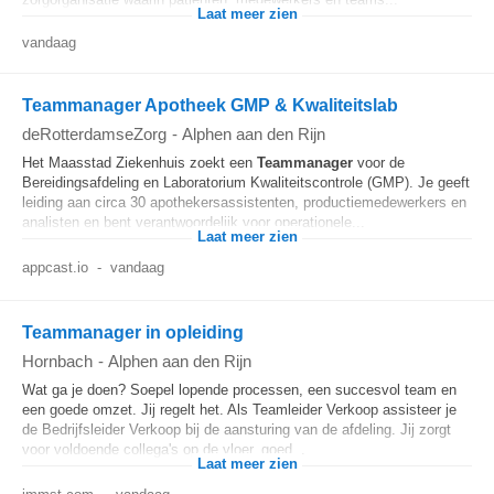
Laat meer zien
vandaag
Teammanager Apotheek GMP & Kwaliteitslab
deRotterdamseZorg
-
Alphen aan den Rijn
Het Maasstad Ziekenhuis zoekt een
Teammanager
voor de
Bereidingsafdeling en Laboratorium Kwaliteitscontrole (GMP). Je geeft
leiding aan circa 30 apothekersassistenten, productiemedewerkers en
analisten en bent verantwoordelijk voor operationele...
Laat meer zien
appcast.io
-
vandaag
Teammanager in opleiding
Hornbach
-
Alphen aan den Rijn
Wat ga je doen? Soepel lopende processen, een succesvol team en
een goede omzet. Jij regelt het. Als Teamleider Verkoop assisteer je
de Bedrijfsleider Verkoop bij de aansturing van de afdeling. Jij zorgt
voor voldoende collega's op de vloer, goed...
Laat meer zien