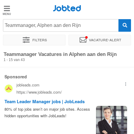
Jobted
Jobted
Vacatures
Teammanager, Alphen aan den Rijn
Filters
Vacature-alert
Salarissen
Sorteer op
Exacte locatie
Bedrijf
Soort dienstverband
Teammanager Vacatures in Alphen aan den Rijn
1 - 15 van 43