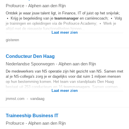
Profource
-
Alphen aan den Rijn
Ontdek je waar jouw talent ligt, in Finance, IT of juist op het snijvlak;
• Krijg je begeleiding van je
teammanager
en carrièrecoach; • Volg
je trainingen en opleidingen via de Profource Academy; • Werk je
altijd met de nieuwste functionaliteiten binnen...
Laat meer zien
gisteren
Conducteur Den Haag
Nederlandse Spoorwegen
-
Alphen aan den Rijn
De medewerkers van NS operatie zijn hèt gezicht van NS. Samen met
al je NS-collega's zorg je er dagelijks voor dat ruim 1 miljoen mensen
op hun bestemming komen. Het team van standplaats Den Haag
bestaat uit 253 conducteurs en 16
teammanagers
. Samen vormen...
Laat meer zien
jmmst.com
-
vandaag
Traineeship Business IT
Profource
-
Alphen aan den Rijn