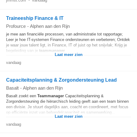
jmmst.com
-
vandaag
Traineeship Finance & IT
Profource
-
Alphen aan den Rijn
je mee aan financiële processen, van administratie tot rapportage;
Leer je hoe IT-systemen Finance ondersteunen en verbeteren; Ontdek
je waar jouw talent ligt, in Finance, IT of juist op het snijvlak; Krijg je
begeleiding van je
teammanager
...
Laat meer zien
vandaag
Capaciteitsplanning & Zorgondersteuning Lead
Basalt
-
Alphen aan den Rijn
Basalt zoekt een
Teammanager
Capaciteitsplanning &
Zorgondersteuning die hiërarchisch leiding geeft aan een team binnen
een divisie. Je stuurt dagelijks aan, coacht en coordineert, met focus
op efficiënte inzet van behandelcapaciteit en samenwerking...
Laat meer zien
vandaag