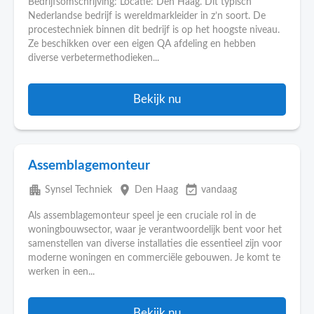
Bedrijfsomschrijving: Locatie: Den Haag. Dit typisch
Nederlandse bedrijf is wereldmarkleider in z’n soort. De
procestechniek binnen dit bedrijf is op het hoogste niveau.
Ze beschikken over een eigen QA afdeling en hebben
diverse verbetermethodieken...
Bekijk nu
Assemblagemonteur
apartment
place
event_available
Synsel Techniek
Den Haag
vandaag
Als assemblagemonteur speel je een cruciale rol in de
woningbouwsector, waar je verantwoordelijk bent voor het
samenstellen van diverse installaties die essentieel zijn voor
moderne woningen en commerciële gebouwen. Je komt te
werken in een...
Bekijk nu