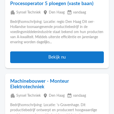
Procesoperator 5 ploegen (vaste baan)
apartment
place
event_available
Synsel Techniek
Den Haag
vandaag
Bedrijfsomschrijving: Locatie: regio Den Haag Dit oer-
Hollandse toonaangevende productiebedrijf in de
voedingsmiddelenindustrie staat bekend om hun producten
van A-kwaliteit. Middels uiterste efficiëntie en jarenlange
ervaring worden dagelijks...
Bekijk nu
Machinebouwer - Monteur
Elektrotechniek
apartment
place
event_available
Synsel Techniek
Den Haag
vandaag
Bedrijfsomschrijving: Locatie: 's-Gravenhage. Dit
productiebedrijf ontwerpt en produceert hoogwaardige