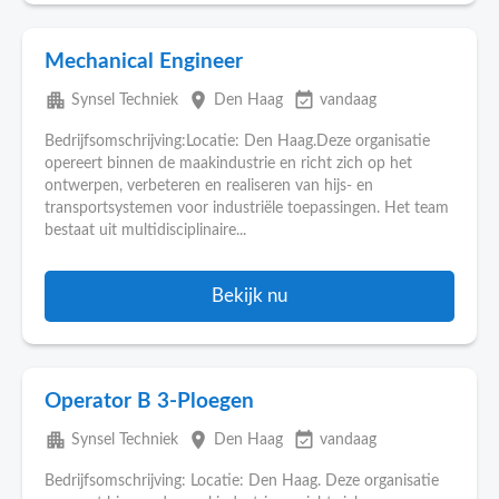
Mechanical Engineer
apartment
place
event_available
Synsel Techniek
Den Haag
vandaag
Bedrijfsomschrijving:Locatie: Den Haag.Deze organisatie
opereert binnen de maakindustrie en richt zich op het
ontwerpen, verbeteren en realiseren van hijs- en
transportsystemen voor industriële toepassingen. Het team
bestaat uit multidisciplinaire...
Bekijk nu
Operator B 3-Ploegen
apartment
place
event_available
Synsel Techniek
Den Haag
vandaag
Bedrijfsomschrijving: Locatie: Den Haag. Deze organisatie