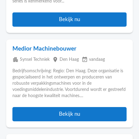
series is kenmerkend voor...
Bekijk nu
Medior Machinebouwer
apartment
place
event_available
Synsel Techniek
Den Haag
vandaag
Bedrijfsomschrijving: Regio: Den Haag. Deze organisatie is
gespecialiseerd in het ontwerpen en produceren van
robuuste verpakkingsmachines voor in de
voedingsmiddelenindustrie. Voortdurend wordt er gestreefd
naar de hoogste kwaliteit machines....
Bekijk nu