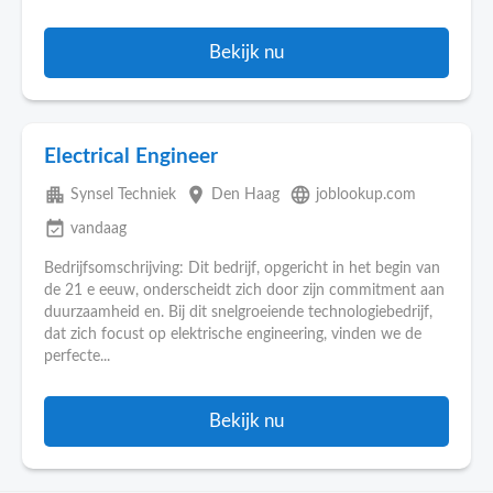
Bekijk nu
Electrical Engineer
apartment
place
language
Synsel Techniek
Den Haag
joblookup.com
event_available
vandaag
Bedrijfsomschrijving: Dit bedrijf, opgericht in het begin van
de 21 e eeuw, onderscheidt zich door zijn commitment aan
duurzaamheid en. Bij dit snelgroeiende technologiebedrijf,
dat zich focust op elektrische engineering, vinden we de
perfecte...
Bekijk nu