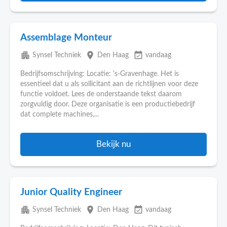
Assemblage Monteur
apartment
place
event_available
Synsel Techniek
Den Haag
vandaag
Bedrijfsomschrijving: Locatie: 's-Gravenhage. Het is
essentieel dat u als sollicitant aan de richtlijnen voor deze
functie voldoet. Lees de onderstaande tekst daarom
zorgvuldig door. Deze organisatie is een productiebedrijf
dat complete machines,...
Bekijk nu
Junior Quality Engineer
apartment
place
event_available
Synsel Techniek
Den Haag
vandaag