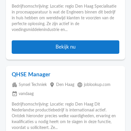
Bedrijfsomschrijving: Locatie: regio Den Haag Specialisatie
in procesapparatuur is wat de Engineers binnen dit bedrijf
in huis hebben om wereldwijd klanten te voorzien van de
perfecte oplossing. Ze zijn actief in de
voedingsmiddelenindustrie en...
Bekijk nu
QHSE Manager
apartment
place
language
Synsel Techniek
Den Haag
joblookup.com
event_available
vandaag
Bedrijfsomschrijving: Locatie: regio Den Haag Dit
Nederlandse productiebedrijf is internationaal actief.
Ontdek hieronder precies welke vaardigheden, ervaring en
kwalificaties u nodig heeft om te slagen in deze functie,
voordat u solliciteert. Ze...