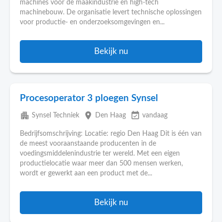
machines voor de maakindustrie en high-tech
machinebouw. De organisatie levert technische oplossingen
voor productie- en onderzoeksomgevingen en...
Bekijk nu
Procesoperator 3 ploegen Synsel
apartment
place
event_available
Synsel Techniek
Den Haag
vandaag
Bedrijfsomschrijving: Locatie: regio Den Haag Dit is één van
de meest vooraanstaande producenten in de
voedingsmiddelenindustrie ter wereld. Met een eigen
productielocatie waar meer dan 500 mensen werken,
wordt er gewerkt aan een product met de...
Bekijk nu