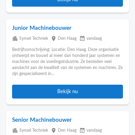
Junior Machinebouwer
apartment
place
event_available
Synsel Techniek
Den Haag
vandaag
Bedrijfsomschrijving: Locatie: Den Haag. Deze organisatie
ontwerpt en bouwt al meer dan honderd jaar systemen en
machines voor de voedingsindustrie. Ze besteden veel
aandacht aan de kwaliteit van de systemen en machines. Ze
zijn gespecialiseerd in...
Bekijk nu
Senior Machinebouwer
apartment
place
event_available
Synsel Techniek
Den Haag
vandaag