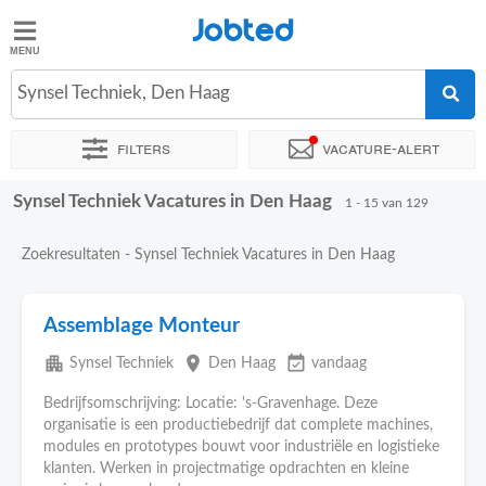
Jobted
Jobted
Vacatures
Synsel Techniek, Den Haag
Filters
Vacature-alert
Salarissen
Synsel Techniek Vacatures in Den Haag
Sorteer op
Exacte locatie
Bedrijf
Werkuren
Salariss
1 - 15 van 129
Zoekresultaten - Synsel Techniek Vacatures in Den Haag
Assemblage Monteur
apartment
place
event_available
Synsel Techniek
Den Haag
vandaag
Bedrijfsomschrijving: Locatie: 's-Gravenhage. Deze
organisatie is een productiebedrijf dat complete machines,
modules en prototypes bouwt voor industriële en logistieke
klanten. Werken in projectmatige opdrachten en kleine