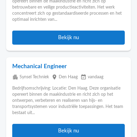
opereert binnen de maakindustrie en richt zich op
betrouwbare en veilige productieactiviteiten. Het werk
concentreert zich op gestandaardiseerde processen en het
optimaal inrichten van...
Bekijk nu
Mechanical Engineer
apartment
place
event_available
Synsel Techniek
Den Haag
vandaag
Bedrijfsomschrijving: Locatie: Den Haag. Deze organisatie
opereert binnen de maakindustrie en richt zich op het
ontwerpen, verbeteren en realiseren van hijs- en
transportsystemen voor industriële toepassingen. Het team
bestaat uit...
Bekijk nu