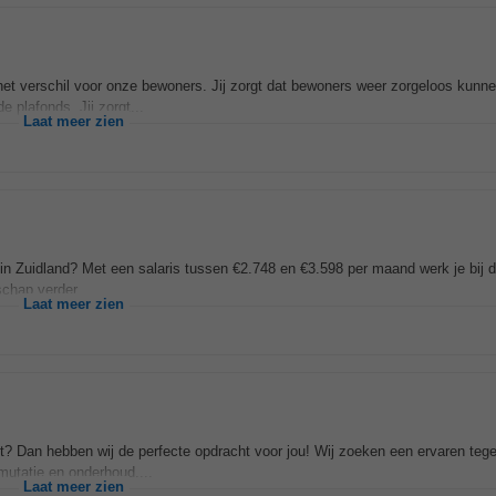
het verschil voor onze bewoners. Jij zorgt dat bewoners weer zorgeloos kun
 plafonds. Jij zorgt...
Laat meer zien
n Zuidland? Met een salaris tussen €2.748 en €3.598 per maand werk je bij di
chap verder...
Laat meer zien
t? Dan hebben wij de perfecte opdracht voor jou! Wij zoeken een ervaren tege
mutatie en onderhoud....
Laat meer zien