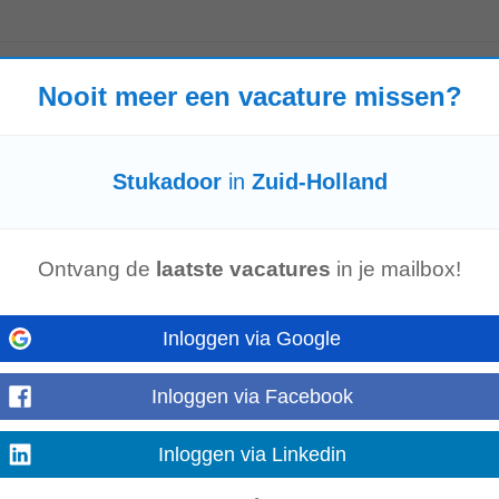
Nooit meer een vacature missen?
nd langs tijdens onze kennismakingsmiddag. Donderdag 3 september 15. 00 -
ien wel toekomstige collega's, bekijk onze...
Laat meer zien
Stukadoor
in
Zuid-Holland
Ontvang de
laatste vacatures
in je mailbox!
t? Dan hebben wij de perfecte opdracht voor jou! Wij zoeken een ervaren tege
Inloggen via Google
mutatie en onderhoud....
Laat meer zien
Inloggen via Facebook
Inloggen via Linkedin