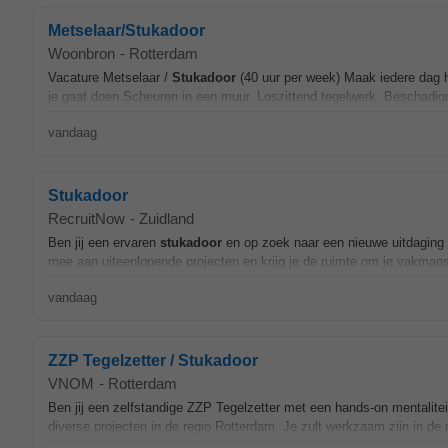
Metselaar/Stukadoor
Woonbron
-
Rotterdam
Vacature Metselaar /
Stukadoor
(40 uur per week) Maak iedere dag 
je gaat doen Scheuren in een muur. Loszittend tegelwerk. Beschadigde
vandaag
Stukadoor
RecruitNow
-
Zuidland
Ben jij een ervaren
stukadoor
en op zoek naar een nieuwe uitdaging i
mee aan uiteenlopende projecten en krijg je de ruimte om je vakmans
vandaag
ZZP Tegelzetter / Stukadoor
VNOM
-
Rotterdam
Ben jij een zelfstandige ZZP Tegelzetter met een hands-on mentalitei
diverse projecten in de regio Rotterdam. Je zult werkzaam zijn in de 