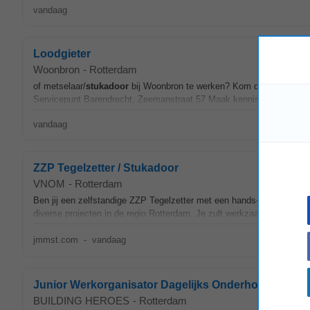
vandaag
Loodgieter
Woonbron
-
Rotterdam
of metselaar/
stukadoor
bij Woonbron te werken? Kom dan vrijblijve
Servicepunt Barendrecht, Zeemanstraat 57 Maak kennis met je missch
vandaag
ZZP Tegelzetter / Stukadoor
VNOM
-
Rotterdam
Ben jij een zelfstandige ZZP Tegelzetter met een hands-on mentalitei
diverse projecten in de regio Rotterdam. Je zult werkzaam zijn in de 
jmmst.com
-
vandaag
Junior Werkorganisator Dagelijks Onderhoud
BUILDING HEROES
-
Rotterdam