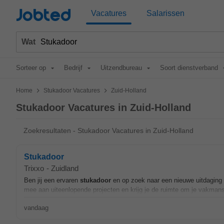
Jobted
Vacatures
Salarissen
Wat
Sorteer op
Bedrijf
Uitzendbureau
Soort dienstverband
>
>
Home
Stukadoor Vacatures
Zuid-Holland
Stukadoor Vacatures in Zuid-Holland
Zoekresultaten - Stukadoor Vacatures in Zuid-Holland
Stukadoor
Trixxo
-
Zuidland
Ben jij een ervaren
stukadoor
en op zoek naar een nieuwe uitdaging i
mee aan uiteenlopende projecten en krijg je de ruimte om je vakmans
vandaag