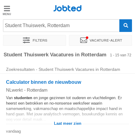
Jobted
Jobted
Vacatures
Student Thuiswerk, Rotterdam
Filters
Vacature-alert
Salarissen
Sorteer op
Exacte locatie
Bedrijf
Soort dienstverband
Student Thuiswerk Vacatures in Rotterdam
1 - 15 van 72
Zoekresultaten - Student Thuiswerk Vacatures in Rotterdam
Calculator binnen de nieuwbouw
NLwerkt
-
Rotterdam
Van
studenten
en jonge gezinnen tot ouderen en vluchtelingen. Er
heerst een betrokken en no-nonsense werksfeer waarin
samenwerking, vakmanschap en maatschappelijke impact hand in
hand gaan. Met jouw analytisch vermogen, bouwkundige kennis en
oog voor detail maak...
Laat meer zien
vandaag