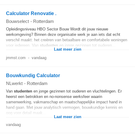
Calculator Renovatie .
Bouwselect
-
Rotterdam
Opleidingsniveau HBO Sector Bouw Wordt dit jouw nieuwe
werkomgeving? Binnen deze organisatie werk je aan iets dat echt
verschil maakt: het creëren van betaalbare en comfortabele woningen
voor iedereen. Van
studenten
en jonge gezinnen tot ouderen...
Laat meer zien
jmmst.com
-
vandaag
Bouwkundig Calculator
NLwerkt
-
Rotterdam
Van
studenten
en jonge gezinnen tot ouderen en vluchtelingen. Er
heerst een betrokken en no-nonsense werksfeer waarin
samenwerking, vakmanschap en maatschappelijke impact hand in
hand gaan. Met jouw analytisch vermogen, bouwkundige kennis en
oog voor detail maak...
Laat meer zien
vandaag