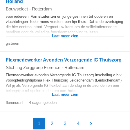
Holland
Bouwselect
-
Rotterdam
voor iedereen. Van
studenten
en jonge gezinnen tot ouderen en
vluchtelingen. Ieder mens verdient een fijn thuis. Dat is de overtuiging
die hier centraal staat. Vergroot uw kans om de sollicitatieronde te
bereiken door de volledige functieomschrijving te lezen...
Laat meer zien
gisteren
Flexmedewerker Avonden Verzorgende IG Thuiszorg
Stichting Zorggroep Florence
-
Rotterdam
Flexmedewerker avonden Verzorgende IG Thuiszorg Inschaling o.b.v.
vooropleiding/diploma Flex Thuiszorg Leidschendam (Leidschendam)
Wil jij als Verzorgende IG flexibel aan de slag in de avonden en een
belangrijke rol spelen in de zorg
aan huis
...
Laat meer zien
florence.nl
-
4 dagen geleden
1
2
3
4