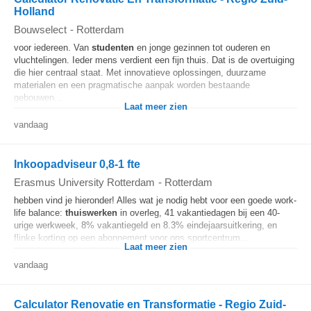
Holland
Bouwselect
-
Rotterdam
voor iedereen. Van
studenten
en jonge gezinnen tot ouderen en
vluchtelingen. Ieder mens verdient een fijn thuis. Dat is de overtuiging
die hier centraal staat. Met innovatieve oplossingen, duurzame
materialen en een pragmatische aanpak worden bestaande
gebouwen...
Laat meer zien
vandaag
Inkoopadviseur 0,8-1 fte
Erasmus University Rotterdam
-
Rotterdam
hebben vind je hieronder! Alles wat je nodig hebt voor een goede work-
life balance:
thuiswerken
in overleg, 41 vakantiedagen bij een 40-
urige werkweek, 8% vakantiegeld en 8.3% eindejaarsuitkering, en
flinke korting op een abonnement voor ons sportcentrum...
Laat meer zien
vandaag
Calculator Renovatie en Transformatie - Regio Zuid-