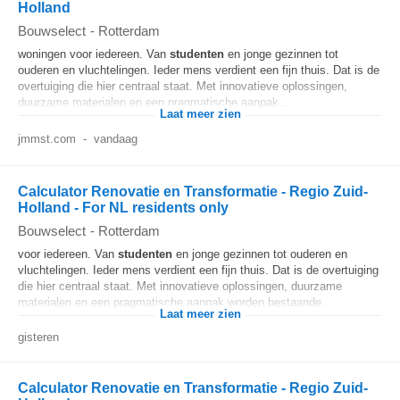
Holland
Bouwselect
-
Rotterdam
woningen voor iedereen. Van
studenten
en jonge gezinnen tot
ouderen en vluchtelingen. Ieder mens verdient een fijn thuis. Dat is de
overtuiging die hier centraal staat. Met innovatieve oplossingen,
duurzame materialen en een pragmatische aanpak...
Laat meer zien
jmmst.com
-
vandaag
Calculator Renovatie en Transformatie - Regio Zuid-
Holland - For NL residents only
Bouwselect
-
Rotterdam
voor iedereen. Van
studenten
en jonge gezinnen tot ouderen en
vluchtelingen. Ieder mens verdient een fijn thuis. Dat is de overtuiging
die hier centraal staat. Met innovatieve oplossingen, duurzame
materialen en een pragmatische aanpak worden bestaande...
Laat meer zien
gisteren
Calculator Renovatie en Transformatie - Regio Zuid-