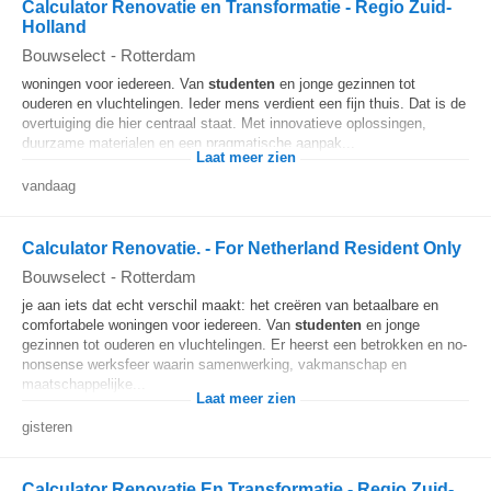
Calculator Renovatie en Transformatie - Regio Zuid-
Holland
Bouwselect
-
Rotterdam
woningen voor iedereen. Van
studenten
en jonge gezinnen tot
ouderen en vluchtelingen. Ieder mens verdient een fijn thuis. Dat is de
overtuiging die hier centraal staat. Met innovatieve oplossingen,
duurzame materialen en een pragmatische aanpak...
Laat meer zien
vandaag
Calculator Renovatie. - For Netherland Resident Only
Bouwselect
-
Rotterdam
je aan iets dat echt verschil maakt: het creëren van betaalbare en
comfortabele woningen voor iedereen. Van
studenten
en jonge
gezinnen tot ouderen en vluchtelingen. Er heerst een betrokken en no-
nonsense werksfeer waarin samenwerking, vakmanschap en
maatschappelijke...
Laat meer zien
gisteren
Calculator Renovatie En Transformatie - Regio Zuid-