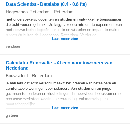
Data Scientist - Datalabs (0,4 - 0,8 fte)
Hogeschool Rotterdam
-
Rotterdam
met onderzoekers, docenten en
studenten
ontwikkel je toepassingen
die écht worden gebruikt. Je krijgt volop ruimte om te experimenteren
met nieuwe technologieën, jezelf te ontwikkelen en impact te maken
binnen én buiten de Hogeschool Rotterdam. Verder ga...
Laat meer zien
vandaag
Calculator Renovatie. - Alleen voor inwoners van
Nederland
Bouwselect
-
Rotterdam
je aan iets dat echt verschil maakt: het creëren van betaalbare en
comfortabele woningen voor iedereen. Van
studenten
en jonge
gezinnen tot ouderen en vluchtelingen. Er heerst een betrokken en no-
nonsense werksfeer waarin samenwerking, vakmanschap en
maatschappelijke...
Laat meer zien
gisteren