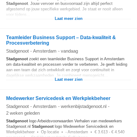
Stadgenoot
. Jouw vervoer en busvoorraad zijn altijd perfect
afgestemd op jouw specifieke werkgebied. Je staat er nooit alleen
voor tijdens...
Laat meer zien
Teamleider Business Support – Data-kwaliteit &
Procesverbetering
Stadgenoot
-
Amsterdam
-
vandaag
Stadgenoot
zoekt een teamleider Business Support in Amsterdam
om data-kwaliteit en processen verder te verbeteren. Je geeft leiding
aan een team dat zich ontwikkelt en zorgt voor continuïteit in
dagelijkse werkzaamheden. Je combineert mensgericht...
Laat meer zien
Medewerker Servicedesk en Werkplekbeheer
Stadgenoot
-
Amsterdam
-
werkenbijstadgenoot.nl
-
2 weken geleden
Stadgenoot
logo Arbeidsvoorwaarden Verhalen van medewerkers
Stadgenoot.nl
Stadgenoot
logo Medewerker Servicedesk en
Werkplekbeheer • Op locatie • - Amsterdam • € 3.613 - € 4.540