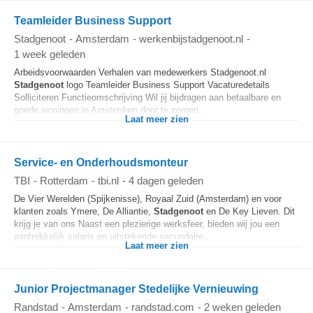
Teamleider Business Support
Stadgenoot
-
Amsterdam
-
werkenbijstadgenoot.nl
-
1 week geleden
Arbeidsvoorwaarden Verhalen van medewerkers Stadgenoot.nl
Stadgenoot
logo Teamleider Business Support Vacaturedetails
Solliciteren Functieomschrijving Wil jij bijdragen aan betaalbare en
goede woningen in Amsterdam door te zorgen...
Laat meer zien
Service- en Onderhoudsmonteur
TBI
-
Rotterdam
-
tbi.nl
-
4 dagen geleden
De Vier Werelden (Spijkenisse), Royaal Zuid (Amsterdam) en voor
klanten zoals Ymere, De Alliantie,
Stadgenoot
en De Key Lieven. Dit
krijg je van ons Naast een plezierige werksfeer, bieden wij jou een
aantrekkelijk salaris en uitstekende secundaire...
Laat meer zien
Junior Projectmanager Stedelijke Vernieuwing
Randstad
-
Amsterdam
-
randstad.com
-
2 weken geleden