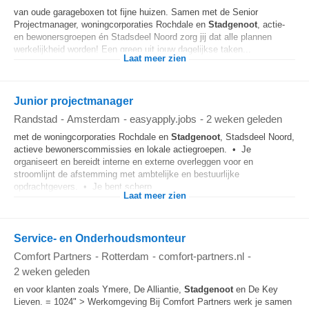
van oude garageboxen tot fijne huizen. Samen met de Senior
Projectmanager, woningcorporaties Rochdale en
Stadgenoot
, actie-
en bewonersgroepen én Stadsdeel Noord zorg jij dat alle plannen
werkelijkheid worden! Een greep uit jouw dagelijkse taken...
Laat meer zien
Junior projectmanager
Randstad
-
Amsterdam
-
easyapply.jobs
-
2 weken geleden
met de woningcorporaties Rochdale en
Stadgenoot
, Stadsdeel Noord,
actieve bewonerscommissies en lokale actiegroepen. • Je
organiseert en bereidt interne en externe overleggen voor en
stroomlijnt de afstemming met ambtelijke en bestuurlijke
opdrachtgevers. • Je bent scherp...
Laat meer zien
Service- en Onderhoudsmonteur
Comfort Partners
-
Rotterdam
-
comfort-partners.nl
-
2 weken geleden
en voor klanten zoals Ymere, De Alliantie,
Stadgenoot
en De Key
Lieven. = 1024" > Werkomgeving Bij Comfort Partners werk je samen