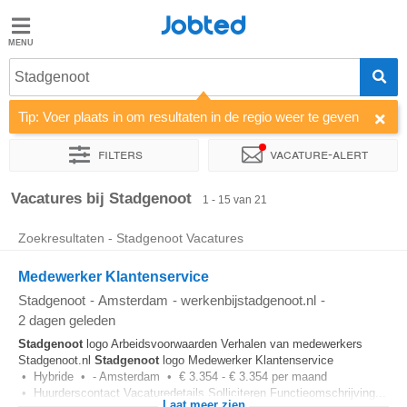
Jobted
Jobted
Vacatures
Stadgenoot
Tip: Voer plaats in om resultaten in de regio weer te geven
Salarissen
Filters
Vacature-alert
Sorteer op
Bedrijf
Uitzendbureau
Soort dienstverband
Vacatures bij Stadgenoot
1 - 15 van 21
Zoekresultaten - Stadgenoot Vacatures
Medewerker Klantenservice
Stadgenoot
-
Amsterdam
-
werkenbijstadgenoot.nl
-
2 dagen geleden
Stadgenoot
logo Arbeidsvoorwaarden Verhalen van medewerkers
Stadgenoot.nl
Stadgenoot
logo Medewerker Klantenservice
• Hybride • - Amsterdam • € 3.354 - € 3.354 per maand
• Huurderscontact Vacaturedetails Solliciteren Functieomschrijving...
Laat meer zien