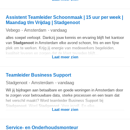
Assistent Teamleider Schoonmaak | 15 uur per week |
Maandag t/m Vrijdag | Stadgenoot
Vebego
-
Amsterdam
-
vandaag
alles soepel verloopt. Dankzij jouw kennis en ervaring blijft het kantoor
van
Stadgenoot
in Amsterdam elke avond schoon, fris en een fijne
plek om te werken. Krijg jij energie van medewerkers begeleiden,
kwaliteit leveren en zorgen dat de klant tevreden blijft...
Laat meer zien
Teamleider Business Support
Stadgenoot
-
Amsterdam
-
vandaag
Wil jij bijdragen aan betaalbare en goede woningen in Amsterdam door
te zorgen voor betrouwbare data, sterke processen en een team dat
het verschil maakt? Word teamleider Business Support bij
Stadgenoot
. Word
Stadgenoot
. Voor jezelf. En elke...
Laat meer zien
Service- en Onderhoudsmonteur