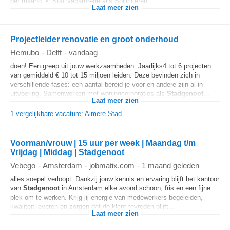
per maand • Staf Vacaturedetails Solliciteren...
Laat meer zien
Projectleider renovatie en groot onderhoud
Hemubo
-
Delft
-
vandaag
doen! Een greep uit jouw werkzaamheden: Jaarlijks4 tot 6 projecten
van gemiddeld € 10 tot 15 miljoen leiden. Deze bevinden zich in
verschillende fases: een aantal bereid je voor en andere zijn al in
uitvoering. Samenwerken met woningcorporaties als
Stadgenoot
...
Laat meer zien
1 vergelijkbare vacature: Almere Stad
Voorman/vrouw | 15 uur per week | Maandag t/m
Vrijdag | Middag | Stadgenoot
Vebego
-
Amsterdam
-
jobmatix.com
-
1 maand geleden
alles soepel verloopt. Dankzij jouw kennis en ervaring blijft het kantoor
van
Stadgenoot
in Amsterdam elke avond schoon, fris en een fijne
plek om te werken. Krijg jij energie van medewerkers begeleiden,
kwaliteit leveren en zorgen dat de klant tevreden blijft...
Laat meer zien