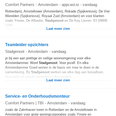
Comfort Partners
-
Amsterdam
-
appcast.io
-
vandaag
Rotterdam), Amsteltower (Amsterdam), Rokade (Spijkenisse), De Vier
Werelden (Spijkenisse), Royaal Zuid (Amsterdam) en voor klanten
zoals Ymere, De Alliantie,
Stadgenoot
en De Key Lieven. #J-18808-
Ljbffr...
Laat meer zien
Teamleider opzichters
Stadgenoot
-
Amsterdam
-
vandaag
je bij een aan prettige en veilige woonomgeving voor elke
Amsterdammer. Word
Stadgenoot
. Voor jezelf. En elke
Amsterdammer Goed wonen is de basis om mee te doen in de
samenleving. Bij
Stadgenoot
werken we elke dag aan betaalbare,
duurzame en goede woningen in Amsterdam...
Laat meer zien
Service- en Onderhoudsmonteur
Comfort Partners | TBI
-
Amsterdam
-
vandaag
zoals de Zalmhaven toren in Rotterdam en de Amsteltower in
Amsterdam voor grote woningcorporaties zoals Ymere en