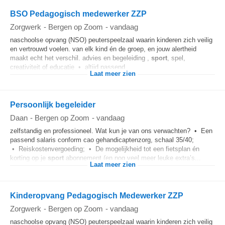
BSO Pedagogisch medewerker ZZP
Zorgwerk
-
Bergen op Zoom
-
vandaag
naschoolse opvang (NSO) peuterspeelzaal waarin kinderen zich veilig
en vertrouwd voelen. van elk kind én de groep, en jouw alertheid
maakt echt het verschil. advies en begeleiding ,
sport
, spel,
creativiteit of educatie • altijd passend...
Laat meer zien
Persoonlijk begeleider
Daan
-
Bergen op Zoom
-
vandaag
zelfstandig en professioneel. Wat kun je van ons verwachten? • Een
passend salaris conform cao gehandicaptenzorg, schaal 35/40;
• Reiskostenvergoeding; • De mogelijkheid tot een fietsplan én
korting op je
sport
abonnement (en nog veel meer leuke extra’s...
Laat meer zien
Kinderopvang Pedagogisch Medewerker ZZP
Zorgwerk
-
Bergen op Zoom
-
vandaag
naschoolse opvang (NSO) peuterspeelzaal waarin kinderen zich veilig