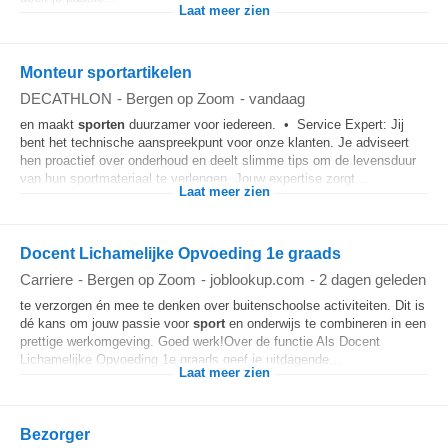
Laat meer zien
Monteur sportartikelen
DECATHLON
-
Bergen op Zoom
-
vandaag
en maakt
sporten
duurzamer voor iedereen. • Service Expert: Jij
bent het technische aanspreekpunt voor onze klanten. Je adviseert
hen proactief over onderhoud en deelt slimme tips om de levensduur
van hun sportmateriaal te verlengen. Jouw expertise zorgt...
Laat meer zien
Docent Lichamelijke Opvoeding 1e graads
Carriere
-
Bergen op Zoom
-
joblookup.com
-
2 dagen geleden
te verzorgen én mee te denken over buitenschoolse activiteiten. Dit is
dé kans om jouw passie voor
sport
en onderwijs te combineren in een
prettige werkomgeving. Goed werk!Over de functie Als Docent
Lichamelijke Opvoeding 1e graads geef je uitdagende...
Laat meer zien
Bezorger