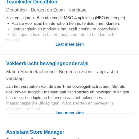
Teamleider Decathlon
Decathlon
-
Bergen op Zoom
-
vandaag
zoeken in jou • Een afgeronde MBO-4 opleiding (HBO is een pre).
• Passie voor
sport
en de wil om kennis te delen met klanten.
• Leergierigheid en motivatie om jezelf continu te ontwikkelen.
• Klantgerichtheid en het vermogen om sterke banden op te
bouwen...
Laat meer zien
Vakleerkracht bewegingsonderwijs
Match Sportdetachering
-
Bergen op Zoom
-
appcast.io
-
vandaag
aan het versterken van de
sport
- en beweeginfrastructuur. Met als
doel zoveel mogelijk mensen aan het
sporten
en bewegen te krijgen
en zo ook een bijdrage te leveren aan het oplossen van
maatschappelijke uitdagingen. Want
sporten
en bewegen is
universeel, gezond...
Laat meer zien
Assistant Store Manager