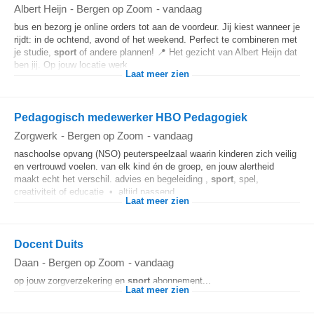
Albert Heijn
-
Bergen op Zoom
-
vandaag
bus en bezorg je online orders tot aan de voordeur. Jij kiest wanneer je
rijdt: in de ochtend, avond of het weekend. Perfect te combineren met
je studie,
sport
of andere plannen! 📍 Het gezicht van Albert Heijn dat
ben jij. Op jouw locatie werk...
Laat meer zien
Pedagogisch medewerker HBO Pedagogiek
Zorgwerk
-
Bergen op Zoom
-
vandaag
naschoolse opvang (NSO) peuterspeelzaal waarin kinderen zich veilig
en vertrouwd voelen. van elk kind én de groep, en jouw alertheid
maakt echt het verschil. advies en begeleiding ,
sport
, spel,
creativiteit of educatie • altijd passend...
Laat meer zien
Docent Duits
Daan
-
Bergen op Zoom
-
vandaag
op jouw zorgverzekering en
sport
abonnement...
Laat meer zien