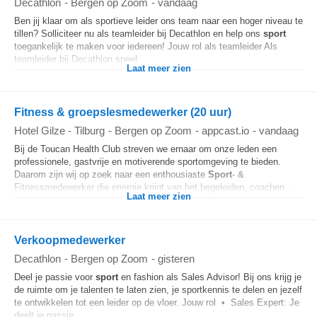
Decathlon
-
Bergen op Zoom
-
vandaag
Ben jij klaar om als sportieve leider ons team naar een hoger niveau te
tillen? Solliciteer nu als teamleider bij Decathlon en help ons
sport
toegankelijk te maken voor iedereen! Jouw rol als teamleider Als
teamleider bij Decathlon speel...
Laat meer zien
Fitness & groepslesmedewerker (20 uur)
Hotel Gilze - Tilburg
-
Bergen op Zoom
-
appcast.io
-
vandaag
Bij de Toucan Health Club streven we ernaar om onze leden een
professionele, gastvrije en motiverende sportomgeving te bieden.
Daarom zijn wij op zoek naar een enthousiaste
Sport
- &
Fitnessmedewerker die energie krijgt van het begeleiden, coachen...
Laat meer zien
Verkoopmedewerker
Decathlon
-
Bergen op Zoom
-
gisteren
Deel je passie voor
sport
en fashion als Sales Advisor! Bij ons krijg je
de ruimte om je talenten te laten zien, je sportkennis te delen en jezelf
te ontwikkelen tot een leider op de vloer. Jouw rol • Sales Expert: Je
deelt je passie...