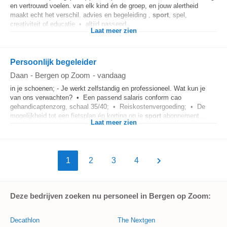
en vertrouwd voelen. van elk kind én de groep, en jouw alertheid
maakt echt het verschil. advies en begeleiding ,
sport
, spel,
creativiteit of educatie • altijd passend...
Laat meer zien
Persoonlijk begeleider
Daan
-
Bergen op Zoom
-
vandaag
in je schoenen; - Je werkt zelfstandig en professioneel. Wat kun je
van ons verwachten? • Een passend salaris conform cao
gehandicaptenzorg, schaal 35/40; • Reiskostenvergoeding; • De
mogelijkheid tot een fietsplan én korting op je
sport
abonnement...
Laat meer zien
1
2
3
4
Deze bedrijven zoeken nu personeel in Bergen op Zoom:
Decathlon
The Nextgen