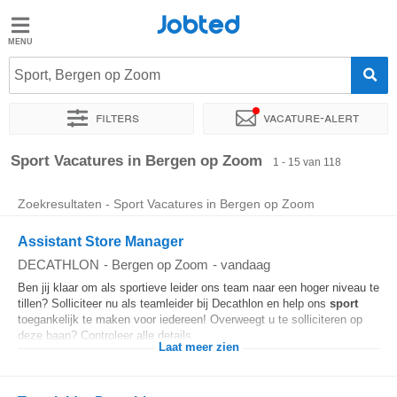
Jobted
Jobted
Vacatures
Sport, Bergen op Zoom
Filters
Vacature-alert
Salarissen
Sorteer op
Exacte locatie
Bedrijf
Uitzendbureau
Soo
Sport Vacatures in Bergen op Zoom
1 - 15 van 118
Zoekresultaten - Sport Vacatures in Bergen op Zoom
Assistant Store Manager
DECATHLON
-
Bergen op Zoom
-
vandaag
Ben jij klaar om als sportieve leider ons team naar een hoger niveau te
tillen? Solliciteer nu als teamleider bij Decathlon en help ons
sport
toegankelijk te maken voor iedereen! Overweegt u te solliciteren op
deze baan? Controleer alle details...
Laat meer zien