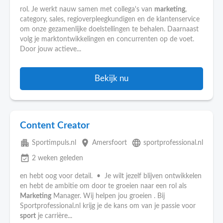
rol. Je werkt nauw samen met collega's van
marketing
,
category, sales, regioverpleegkundigen en de klantenservice
om onze gezamenlijke doelstellingen te behalen. Daarnaast
volg je marktontwikkelingen en concurrenten op de voet.
Door jouw actieve...
Bekijk nu
Content Creator
apartment
place
language
Sportimpuls.nl
Amersfoort
sportprofessional.nl
event_available
2 weken geleden
en hebt oog voor detail. • Je wilt jezelf blijven ontwikkelen
en hebt de ambitie om door te groeien naar een rol als
Marketing
Manager. Wij helpen jou groeien . Bij
Sportprofessional.nl krijg je de kans om van je passie voor
sport
je carrière...