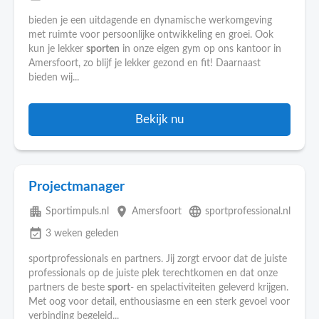
bieden je een uitdagende en dynamische werkomgeving
met ruimte voor persoonlijke ontwikkeling en groei. Ook
kun je lekker
sporten
in onze eigen gym op ons kantoor in
Amersfoort, zo blijf je lekker gezond en fit! Daarnaast
bieden wij...
Bekijk nu
Projectmanager
apartment
place
language
Sportimpuls.nl
Amersfoort
sportprofessional.nl
event_available
3 weken geleden
sportprofessionals en partners. Jij zorgt ervoor dat de juiste
professionals op de juiste plek terechtkomen en dat onze
partners de beste
sport
- en spelactiviteiten geleverd krijgen.
Met oog voor detail, enthousiasme en een sterk gevoel voor
verbinding begeleid...