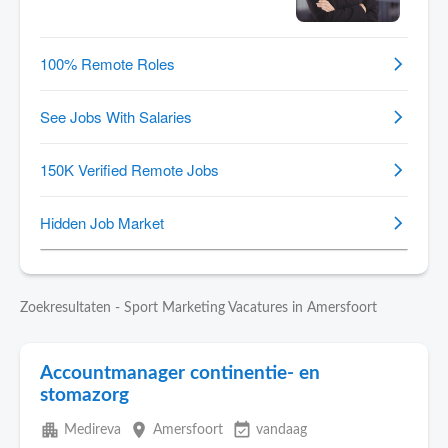
Zoekresultaten - Sport Marketing Vacatures in Amersfoort
Accountmanager continentie- en
stomazorg
apartment
place
event_available
Medireva
Amersfoort
vandaag