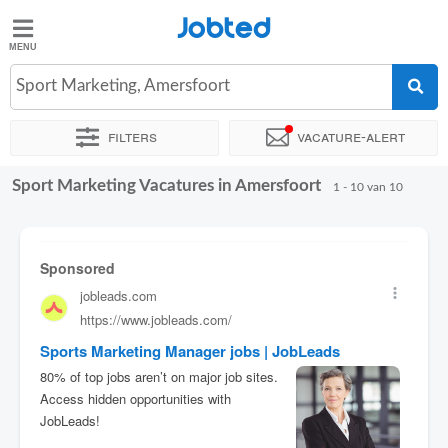
Jobted
Jobted
Vacatures
Sport Marketing, Amersfoort
Filters
Vacature-alert
Salarissen
Sport Marketing Vacatures in Amersfoort
Sorteer op
Exacte locatie
Bedrijf
Soort dienstverband
1 - 10 van 10