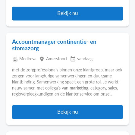
Bekijk nu
Accountmanager continentie- en
stomazorg
apartment
place
event_available
Medireva
Amersfoort
vandaag
met de zorgprofessionals binnen onze klantgroep, maar ook
zorgen voor langdurige samenwerkingen en duurzame
klantbinding. Samenwerking speelt een grote rol. Je werkt
nauw samen met collega's van
marketing
, category, sales,
regioverpleegkundigen en de klantenservice om onze...
Bekijk nu