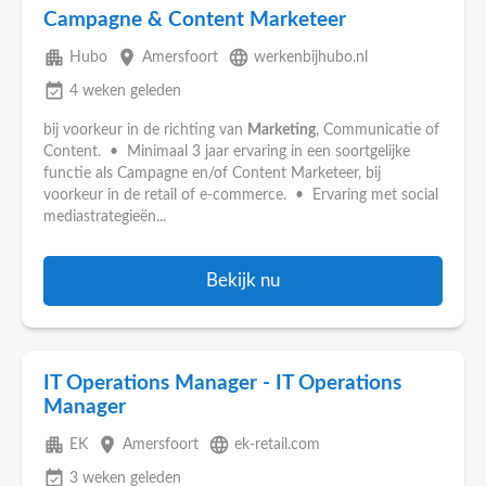
Campagne & Content Marketeer
apartment
place
language
Hubo
Amersfoort
werkenbijhubo.nl
event_available
4 weken geleden
bij voorkeur in de richting van
Marketing
, Communicatie of
Content. • Minimaal 3 jaar ervaring in een soortgelijke
functie als Campagne en/of Content Marketeer, bij
voorkeur in de retail of e-commerce. • Ervaring met social
mediastrategieën...
Bekijk nu
IT Operations Manager - IT Operations
Manager
apartment
place
language
EK
Amersfoort
ek-retail.com
event_available
3 weken geleden