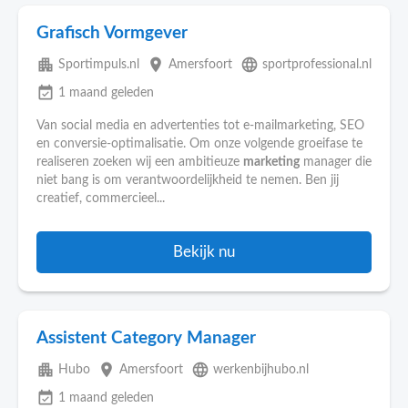
Grafisch Vormgever
apartment
place
language
Sportimpuls.nl
Amersfoort
sportprofessional.nl
event_available
1 maand geleden
Van social media en advertenties tot e-mailmarketing, SEO
en conversie-optimalisatie. Om onze volgende groeifase te
realiseren zoeken wij een ambitieuze
marketing
manager die
niet bang is om verantwoordelijkheid te nemen. Ben jij
creatief, commercieel...
Bekijk nu
Assistent Category Manager
apartment
place
language
Hubo
Amersfoort
werkenbijhubo.nl
event_available
1 maand geleden