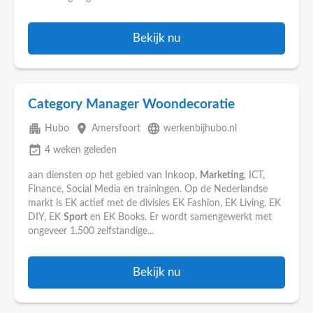
Bekijk nu
Category Manager Woondecoratie
apartment
place
language
Hubo
Amersfoort
werkenbijhubo.nl
event_available
4 weken geleden
aan diensten op het gebied van Inkoop,
Marketing
, ICT,
Finance, Social Media en trainingen. Op de Nederlandse
markt is EK actief met de divisies EK Fashion, EK Living, EK
DIY, EK
Sport
en EK Books. Er wordt samengewerkt met
ongeveer 1.500 zelfstandige...
Bekijk nu