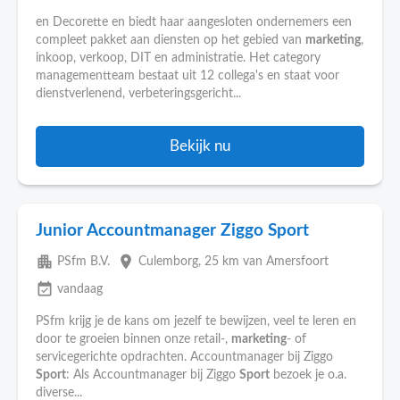
en Decorette en biedt haar aangesloten ondernemers een
compleet pakket aan diensten op het gebied van
marketing
,
inkoop, verkoop, DIT en administratie. Het category
managementteam bestaat uit 12 collega's en staat voor
dienstverlenend, verbeteringsgericht...
Bekijk nu
Junior Accountmanager Ziggo Sport
apartment
place
PSfm B.V.
Culemborg
, 25 km van Amersfoort
event_available
vandaag
PSfm krijg je de kans om jezelf te bewijzen, veel te leren en
door te groeien binnen onze retail-,
marketing
- of
servicegerichte opdrachten. Accountmanager bij Ziggo
Sport
: Als Accountmanager bij Ziggo
Sport
bezoek je o.a.
diverse...