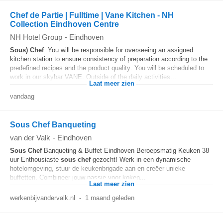
Chef de Partie | Fulltime | Vane Kitchen - NH
Collection Eindhoven Centre
NH Hotel Group
-
Eindhoven
Sous) Chef
. You will be responsible for overseeing an assigned
kitchen station to ensure consistency of preparation according to the
predefined recipes and the product quality. You will be scheduled to
work in our skybar VANE. Outside of the daily activities...
Laat meer zien
vandaag
Sous Chef Banqueting
van der Valk
-
Eindhoven
Sous Chef
Banqueting & Buffet Eindhoven Beroepsmatig Keuken 38
uur Enthousiaste
sous chef
gezocht! Werk in een dynamische
hotelomgeving, stuur de keukenbrigade aan en creëer unieke
buffetten. Combineer jouw passie voor koken...
Laat meer zien
werkenbijvandervalk.nl
-
1 maand geleden