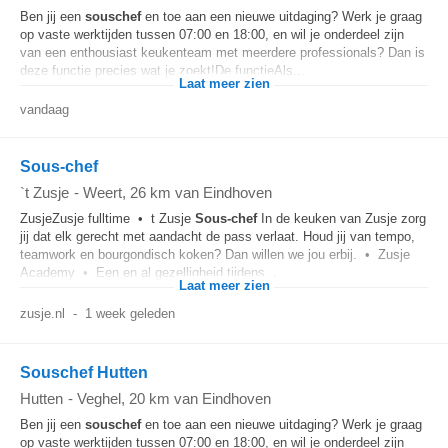
Ben jij een
souschef
en toe aan een nieuwe uitdaging? Werk je graag
op vaste werktijden tussen 07:00 en 18:00, en wil je onderdeel zijn
van een enthousiast keukenteam met meerdere professionals? Dan is
deze functie precies wat je zoekt!De functieAls...
Laat meer zien
vandaag
Sous-chef
`t Zusje
-
Weert
, 26 km van Eindhoven
ZusjeZusje fulltime • t Zusje
Sous-chef
In de keuken van Zusje zorg
jij dat elk gerecht met aandacht de pass verlaat. Houd jij van tempo,
teamwork en bourgondisch koken? Dan willen we jou erbij. • Zusje
Academy • Een en al gezelligheid tijdens...
Laat meer zien
zusje.nl
-
1 week geleden
Souschef Hutten
Hutten
-
Veghel
, 20 km van Eindhoven
Ben jij een
souschef
en toe aan een nieuwe uitdaging? Werk je graag
op vaste werktijden tussen 07:00 en 18:00, en wil je onderdeel zijn