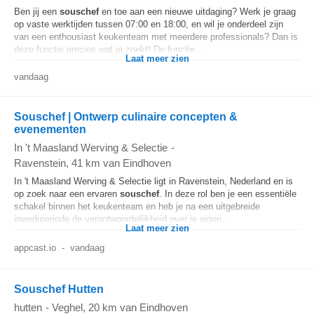
Ben jij een
souschef
en toe aan een nieuwe uitdaging? Werk je graag
op vaste werktijden tussen 07:00 en 18:00, en wil je onderdeel zijn
van een enthousiast keukenteam met meerdere professionals? Dan is
deze functie precies wat je zoekt! De functie...
Laat meer zien
vandaag
Souschef | Ontwerp culinaire concepten &
evenementen
In 't Maasland Werving & Selectie
-
Ravenstein
, 41 km van Eindhoven
In 't Maasland Werving & Selectie ligt in Ravenstein, Nederland en is
op zoek naar een ervaren
souschef
. In deze rol ben je een essentiële
schakel binnen het keukenteam en heb je na een uitgebreide
inwerkperiode de verantwoordelijkheid over je eigen...
Laat meer zien
appcast.io
-
vandaag
Souschef Hutten
hutten
-
Veghel
, 20 km van Eindhoven