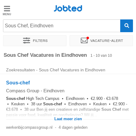
Jobted
Jobted
Vacatures
Sous Chef, Eindhoven
Filters
Vacature-alert
Salarissen
Sorteer op
Exacte locatie
Bedrijf
Soort dienstverband
Sous Chef Vacatures in Eindhoven
1 - 10 van 10
Zoekresultaten - Sous Chef Vacatures in Eindhoven
Sous-chef
Compass Group
-
Eindhoven
Sous-chef
High Tech Campus • Eindhoven • €2.900 - €3.678
• Keuken • 38 uur
Sous-chef
• Eindhoven • Keuken • €2.900 -
€3.678 • 38 uur Ben jij een creatieve en zelfstandige
Sous Chef
met
passie voor food, kwaliteit en gastbeleving? Wil jij...
Laat meer zien
werkenbijcompassgroup.nl
-
4 dagen geleden