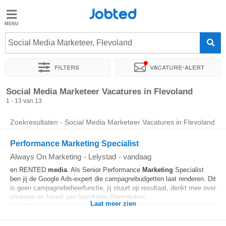
Jobted
Jobted
Vacatures
Social Media Marketeer, Flevoland
Filters
Vacature-alert
Salarissen
Sorteer op
Soort dienstverband
Werkuren
Social Media Marketeer Vacatures in Flevoland
1 - 13 van 13
Zoekresultaten - Social Media Marketeer Vacatures in Flevoland
Performance Marketing Specialist
Always On Marketing
-
Lelystad
-
vandaag
en RENTED
media
. Als Senior Performance
Marketing
Specialist
ben jij de Google Ads-expert die campagnebudgetten laat renderen. Dit
is geen campagnebeheerfunctie, jij stuurt op resultaat, denkt mee over
strategie en bouwt aan langdurige klantrelaties...
Laat meer zien