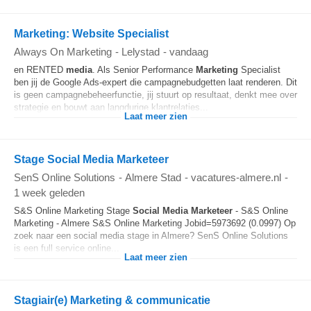
Marketing: Website Specialist
Always On Marketing
-
Lelystad
-
vandaag
en RENTED
media
. Als Senior Performance
Marketing
Specialist
ben jij de Google Ads-expert die campagnebudgetten laat renderen. Dit
is geen campagnebeheerfunctie, jij stuurt op resultaat, denkt mee over
strategie en bouwt aan langdurige klantrelaties...
Laat meer zien
Stage Social Media Marketeer
SenS Online Solutions
-
Almere Stad
-
vacatures-almere.nl
-
1 week geleden
S&S Online Marketing Stage
Social
Media
Marketeer
- S&S Online
Marketing - Almere S&S Online Marketing Jobid=5973692 (0.0997) Op
zoek naar een social media stage in Almere? SenS Online Solutions
is een full service online...
Laat meer zien
Stagiair(e) Marketing & communicatie