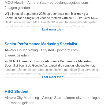
MCO-Health
-
Almere Stad
-
europelanguagejobs.com
-
2 dagen geleden
Wij zijn vanaf september 2026 op zoek naar een
Marketing
&
Communicatie Stagiair(e) voor de merken Orthica & AOV. Over MCO
Health en jouw team MCO Health BV is een toonaangevende speler
op het gebied van voedingssupplementen en is in Nederland...
Laat meer zien
Senior Performance Marketing Specialist
Always On Marketing
-
Lelystad
-
jobmatix.com
-
1 week geleden
en RENTED
media
. Jouw rol Als Senior Performance
Marketing
Specialist ben jij de Google Ads-expert die campagnebudgetten laat
renderen. Je combineert strategisch inzicht met dagelijkse uitvoering:
van campagnestructuur en biedstrategieën tot klantadvies...
Laat meer zien
HBO-Student
Almere City Marketing
-
Almere Stad
-
almere-citymarketing.nl
-
1 maand geleden