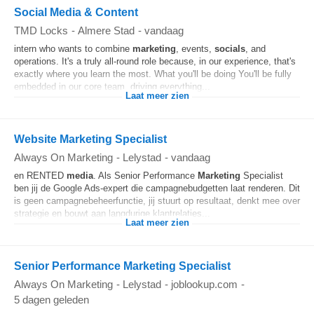
Social Media & Content
TMD Locks
-
Almere Stad
-
vandaag
intern who wants to combine
marketing
, events,
socials
, and
operations. It's a truly all-round role because, in our experience, that's
exactly where you learn the most. What you'll be doing You'll be fully
embedded in our core team, driving everything...
Laat meer zien
Website Marketing Specialist
Always On Marketing
-
Lelystad
-
vandaag
en RENTED
media
. Als Senior Performance
Marketing
Specialist
ben jij de Google Ads-expert die campagnebudgetten laat renderen. Dit
is geen campagnebeheerfunctie, jij stuurt op resultaat, denkt mee over
strategie en bouwt aan langdurige klantrelaties...
Laat meer zien
Senior Performance Marketing Specialist
Always On Marketing
-
Lelystad
-
joblookup.com
-
5 dagen geleden