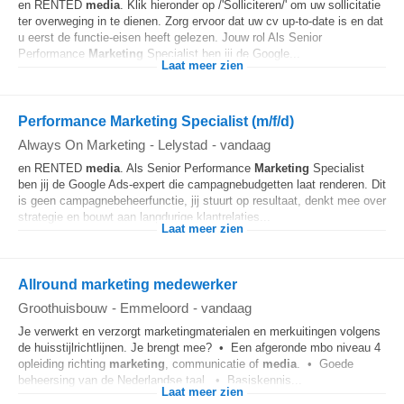
en RENTED
media
. Klik hieronder op /'Solliciteren/' om uw sollicitatie
ter overweging in te dienen. Zorg ervoor dat uw cv up-to-date is en dat
u eerst de functie-eisen heeft gelezen. Jouw rol Als Senior
Performance
Marketing
Specialist ben jij de Google...
Laat meer zien
Performance Marketing Specialist (m/f/d)
Always On Marketing
-
Lelystad
-
vandaag
en RENTED
media
. Als Senior Performance
Marketing
Specialist
ben jij de Google Ads-expert die campagnebudgetten laat renderen. Dit
is geen campagnebeheerfunctie, jij stuurt op resultaat, denkt mee over
strategie en bouwt aan langdurige klantrelaties...
Laat meer zien
Allround marketing medewerker
Groothuisbouw
-
Emmeloord
-
vandaag
Je verwerkt en verzorgt marketingmaterialen en merkuitingen volgens
de huisstijlrichtlijnen. Je brengt mee? • Een afgeronde mbo niveau 4
opleiding richting
marketing
, communicatie of
media
. • Goede
beheersing van de Nederlandse taal. • Basiskennis...
Laat meer zien