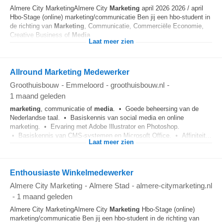
Almere City MarketingAlmere City
Marketing
april 2026 2026 / april
Hbo-Stage (online) marketing/communicatie Ben jij een hbo-student in
de richting van
Marketing
, Communicatie, Commerciële Economie,
Creative Business of
Media
...
Laat meer zien
Allround Marketing Medewerker
Groothuisbouw
-
Emmeloord
-
groothuisbouw.nl
-
1 maand geleden
marketing
, communicatie of
media
. • Goede beheersing van de
Nederlandse taal. • Basiskennis van social media en online
marketing. • Ervaring met Adobe Illustrator en Photoshop.
• Basiskennis van CMS-systemen en Microsoft Office. • Affiniteit...
Laat meer zien
Enthousiaste Winkelmedewerker
Almere City Marketing
-
Almere Stad
-
almere-citymarketing.nl
-
1 maand geleden
Almere City MarketingAlmere City
Marketing
Hbo-Stage (online)
marketing/communicatie Ben jij een hbo-student in de richting van