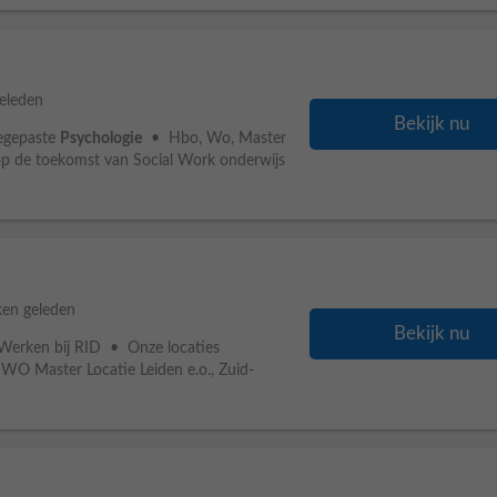
eleden
Bekijk nu
oegepaste
Psychologie
• Hbo, Wo, Master
 op de toekomst van Social Work onderwijs
en geleden
Bekijk nu
Werken bij RID • Onze locaties
WO Master Locatie Leiden e.o., Zuid-