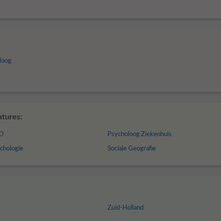
loog
atures:
BO
Psycholoog Ziekenhuis
chologie
Sociale Geografie
Zuid-Holland