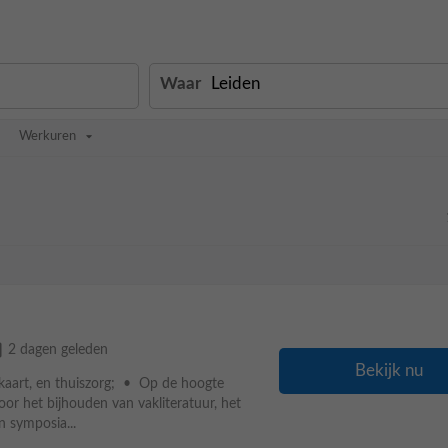
Waar
Werkuren
able
2 dagen geleden
Bekijk nu
kaart, en thuiszorg; • Op de hoogte
or het bijhouden van vakliteratuur, het
n symposia...