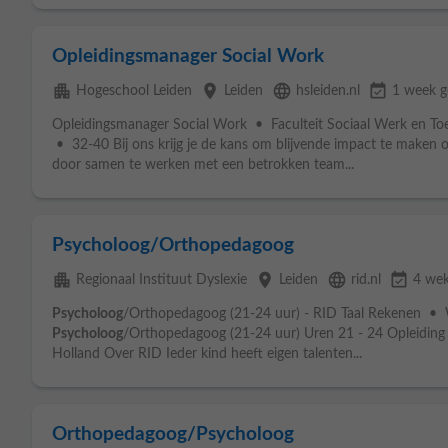
Opleidingsmanager Social Work
apartment
place
language
event_available
Hogeschool Leiden
Leiden
hsleiden.nl
1 week g
Opleidingsmanager Social Work • Faculteit Sociaal Werk en T
• 32-40 Bij ons krijg je de kans om blijvende impact te maken
door samen te werken met een betrokken team...
Psycholoog/Orthopedagoog
apartment
place
language
event_available
Regionaal Instituut Dyslexie
Leiden
rid.nl
4 wek
Psycholoog
/Orthopedagoog (21-24 uur) - RID Taal Rekenen • 
Psycholoog
/Orthopedagoog (21-24 uur) Uren 21 - 24 Opleiding 
Holland Over RID Ieder kind heeft eigen talenten...
Orthopedagoog/Psycholoog