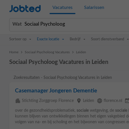
Jobted
Vacatures
Salarissen
Wat
Sorteer op
Exacte locatie
Bedrijf
Soort dienstverband
>
>
Home
Sociaal Psycholoog Vacatures
Leiden
Sociaal Psycholoog Vacatures in Leiden
Zoekresultaten - Sociaal Psycholoog Vacatures in Leiden
Casemanager Jongeren Dementie
apartment
place
language
event_avail
Stichting Zorggroep Florence
Leiden
florence.nl
over de gezondheidsproblematiek,
sociale
wetgeving, de
sociale
kunnen blijven van ontwikkelingen binnen het eigen vakgebied do
volgen van na- en bij scholing en het bijwonen van congressen e