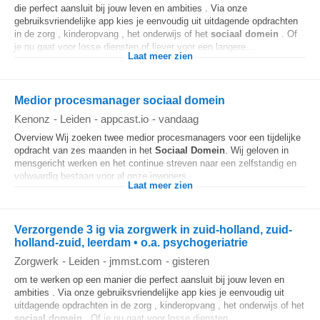
die perfect aansluit bij jouw leven en ambities . Via onze
gebruiksvriendelijke app kies je eenvoudig uit uitdagende opdrachten
in de zorg , kinderopvang , het onderwijs of het
sociaal
domein
. Of
je nu gaat voor losse diensten of liever voor een langere...
Laat meer zien
Medior procesmanager sociaal domein
Kenonz
-
Leiden
-
appcast.io
-
vandaag
Overview Wij zoeken twee medior procesmanagers voor een tijdelijke
opdracht van zes maanden in het
Sociaal
Domein
. Wij geloven in
mensgericht werken en het continue streven naar een zelfstandig en
volwaardig bestaan voor al onze inwoners...
Laat meer zien
Verzorgende 3 ig via zorgwerk in zuid-holland, zuid-
holland-zuid, leerdam • o.a. psychogeriatrie
Zorgwerk
-
Leiden
-
jmmst.com
-
gisteren
om te werken op een manier die perfect aansluit bij jouw leven en
ambities . Via onze gebruiksvriendelijke app kies je eenvoudig uit
uitdagende opdrachten in de zorg , kinderopvang , het onderwijs of het
sociaal
domein
. Of je nu gaat voor losse diensten...