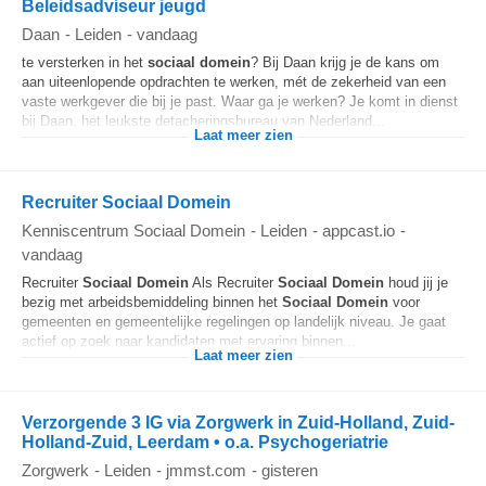
Beleidsadviseur jeugd
Daan
-
Leiden
-
vandaag
te versterken in het
sociaal
domein
? Bij Daan krijg je de kans om
aan uiteenlopende opdrachten te werken, mét de zekerheid van een
vaste werkgever die bij je past. Waar ga je werken? Je komt in dienst
bij Daan, het leukste detacheringsbureau van Nederland...
Laat meer zien
Recruiter Sociaal Domein
Kenniscentrum Sociaal Domein
-
Leiden
-
appcast.io
-
vandaag
Recruiter
Sociaal
Domein
Als Recruiter
Sociaal
Domein
houd jij je
bezig met arbeidsbemiddeling binnen het
Sociaal
Domein
voor
gemeenten en gemeentelijke regelingen op landelijk niveau. Je gaat
actief op zoek naar kandidaten met ervaring binnen...
Laat meer zien
Verzorgende 3 IG via Zorgwerk in Zuid-Holland, Zuid-
Holland-Zuid, Leerdam • o.a. Psychogeriatrie
Zorgwerk
-
Leiden
-
jmmst.com
-
gisteren