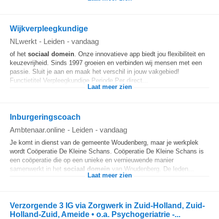
Wijkverpleegkundige
NLwerkt
-
Leiden
-
vandaag
of het
sociaal
domein
. Onze innovatieve app biedt jou flexibiliteit en
keuzevrijheid. Sinds 1997 groeien en verbinden wij mensen met een
passie. Sluit je aan en maak het verschil in jouw vakgebied!
Functietitel Verpleegkundige Periode Per direct...
Laat meer zien
Inburgeringscoach
Ambtenaar.online
-
Leiden
-
vandaag
Je komt in dienst van de gemeente Woudenberg, maar je werkplek
wordt Coöperatie De Kleine Schans. Coöperatie De Kleine Schans is
een coöperatie die op een unieke en vernieuwende manier
samenwerkt in het
sociaal
domein
van Woudenberg. De leden...
Laat meer zien
Verzorgende 3 IG via Zorgwerk in Zuid-Holland, Zuid-
Holland-Zuid, Ameide • o.a. Psychogeriatrie -...