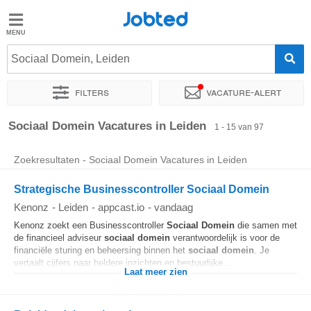
Jobted
Jobted
Vacatures
Sociaal Domein, Leiden
Filters
Vacature-alert
Salarissen
Sorteer op
Exacte locatie
Bedrijf
Uitzendbureau
Soo
Sociaal Domein Vacatures in Leiden
1 - 15 van 97
Zoekresultaten - Sociaal Domein Vacatures in Leiden
Strategische Businesscontroller Sociaal Domein
Kenonz
-
Leiden
-
appcast.io
-
vandaag
Kenonz zoekt een Businesscontroller
Sociaal
Domein
die samen met
de financieel adviseur
sociaal
domein
verantwoordelijk is voor de
financiële sturing en beheersing binnen het
sociaal
domein
. Je
vertaalt cijfers naar heldere inzichten en bestuurlijke...
Laat meer zien