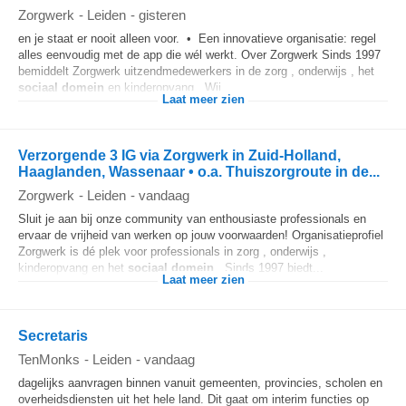
Zorgwerk
-
Leiden
-
gisteren
en je staat er nooit alleen voor. • Een innovatieve organisatie: regel
alles eenvoudig met de app die wél werkt. Over Zorgwerk Sinds 1997
bemiddelt Zorgwerk uitzendmedewerkers in de zorg , onderwijs , het
sociaal
domein
en kinderopvang . Wij...
Laat meer zien
Verzorgende 3 IG via Zorgwerk in Zuid-Holland,
Haaglanden, Wassenaar • o.a. Thuiszorgroute in de...
Zorgwerk
-
Leiden
-
vandaag
Sluit je aan bij onze community van enthousiaste professionals en
ervaar de vrijheid van werken op jouw voorwaarden! Organisatieprofiel
Zorgwerk is dé plek voor professionals in zorg , onderwijs ,
kinderopvang en het
sociaal
domein
. Sinds 1997 biedt...
Laat meer zien
Secretaris
TenMonks
-
Leiden
-
vandaag
dagelijks aanvragen binnen vanuit gemeenten, provincies, scholen en
overheidsdiensten uit het hele land. Dit gaat om interim functies op