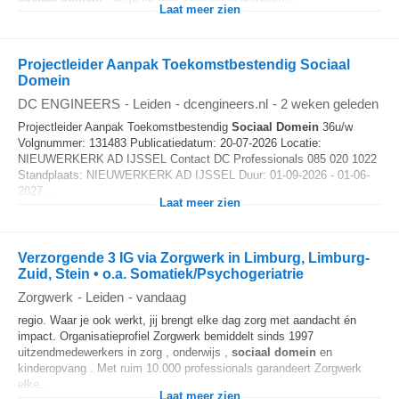
Laat meer zien
Projectleider Aanpak Toekomstbestendig Sociaal
Domein
DC ENGINEERS
-
Leiden
-
dcengineers.nl
-
2 weken geleden
Projectleider Aanpak Toekomstbestendig
Sociaal
Domein
36u/w
Volgnummer: 131483 Publicatiedatum: 20-07-2026 Locatie:
NIEUWERKERK AD IJSSEL Contact DC Professionals 085 020 1022
Standplaats: NIEUWERKERK AD IJSSEL Duur: 01-09-2026 - 01-06-
2027...
Laat meer zien
Verzorgende 3 IG via Zorgwerk in Limburg, Limburg-
Zuid, Stein • o.a. Somatiek/Psychogeriatrie
Zorgwerk
-
Leiden
-
vandaag
regio. Waar je ook werkt, jij brengt elke dag zorg met aandacht én
impact. Organisatieprofiel Zorgwerk bemiddelt sinds 1997
uitzendmedewerkers in zorg , onderwijs ,
sociaal
domein
en
kinderopvang . Met ruim 10.000 professionals garandeert Zorgwerk
elke...
Laat meer zien