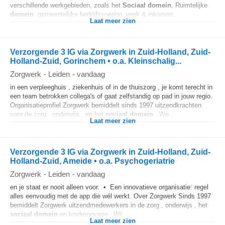
verschillende werkgebieden, zoals het
Sociaal
domein
, Ruimtelijke
domein
, gemeentelijke bedrijfsvoering, werk & inkomen...
Laat meer zien
Verzorgende 3 IG via Zorgwerk in Zuid-Holland, Zuid-
Holland-Zuid, Gorinchem • o.a. Kleinschalig...
Zorgwerk
-
Leiden
-
vandaag
in een verpleeghuis , ziekenhuis of in de thuiszorg , je komt terecht in
een team betrokken collega's of gaat zelfstandig op pad in jouw regio.
Organisatieprofiel Zorgwerk bemiddelt sinds 1997 uitzendkrachten
voor de zorg , onderwijs , en het
sociaal
domein
. We...
Laat meer zien
Verzorgende 3 IG via Zorgwerk in Zuid-Holland, Zuid-
Holland-Zuid, Ameide • o.a. Psychogeriatrie
Zorgwerk
-
Leiden
-
vandaag
en je staat er nooit alleen voor. • Een innovatieve organisatie: regel
alles eenvoudig met de app die wél werkt. Over Zorgwerk Sinds 1997
bemiddelt Zorgwerk uitzendmedewerkers in de zorg , onderwijs , het
sociaal
domein
en kinderopvang . Wij...
Laat meer zien