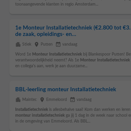
toonaangevende klanten in regio Amsterdam...
1e Monteur Installatietechniek (€2.800 tot €3.
de zaak, opleidings- en...
apartment
place
event_available
Stiek
Putten
vandaag
Word 1e
Monteur
Installatietechniek
bij Blankespoor Putten! Be
verantwoordelijkheid neemt? Als 1e
Monteur
Installatietechniek
en collega's aan, werk je aan duurzame...
BBL-leerling monteur Installatietechniek
apartment
place
event_available
Maintec
Emmeloord
vandaag
Installatietechniek
is allesbehalve saai! Kom dan werken en leren b
monteur
installatietechniek
ga jij 1 dag in de week naar school e
in de omgeving van Emmeloord. Als BBL...