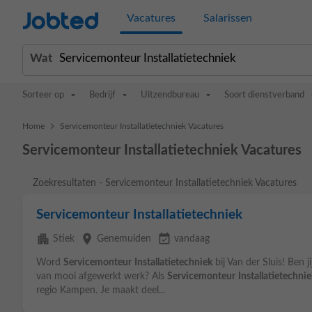
Jobted
Vacatures
Salarissen
Wat
Sorteer op
Bedrijf
Uitzendbureau
Soort dienstverband
>
Home
Servicemonteur Installatietechniek Vacatures
Servicemonteur Installatietechniek Vacatures
Zoekresultaten - Servicemonteur Installatietechniek Vacatures
Servicemonteur Installatietechniek
apartment
place
event_available
Stiek
Genemuiden
vandaag
Word
Servicemonteur
Installatietechniek
bij Van der Sluis! Ben ji
van mooi afgewerkt werk? Als
Servicemonteur
Installatietechni
regio Kampen. Je maakt deel...