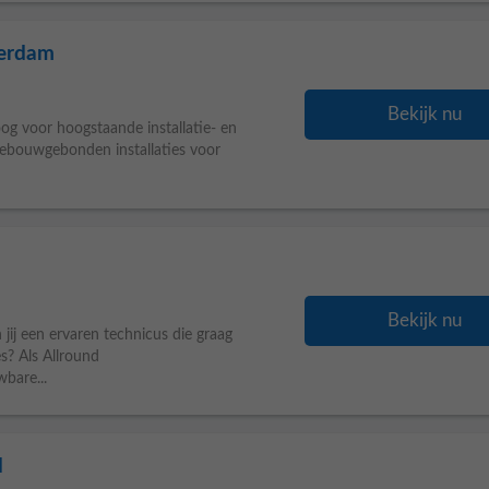
terdam
Bekijk nu
g voor hoogstaande installatie- en
 gebouwgebonden installaties voor
Bekijk nu
 jij een ervaren technicus die graag
s? Als Allround
wbare...
d