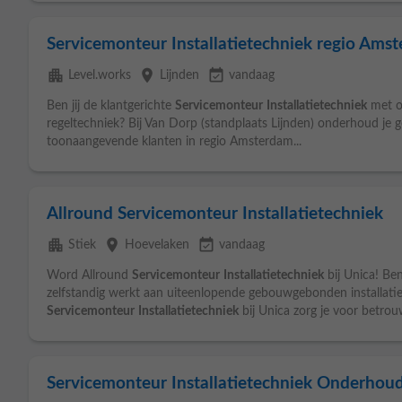
Servicemonteur Installatietechniek regio Ams
apartment
place
event_available
Level.works
Lijnden
vandaag
Ben jij de klantgerichte
Servicemonteur
Installatietechniek
met oo
regeltechniek? Bij Van Dorp (standplaats Lijnden) onderhoud je
toonaangevende klanten in regio Amsterdam...
Allround Servicemonteur Installatietechniek
apartment
place
event_available
Stiek
Hoevelaken
vandaag
Word Allround
Servicemonteur
Installatietechniek
bij Unica! Ben
zelfstandig werkt aan uiteenlopende gebouwgebonden installatie
Servicemonteur
Installatietechniek
bij Unica zorg je voor betrou
Servicemonteur Installatietechniek Onderhou