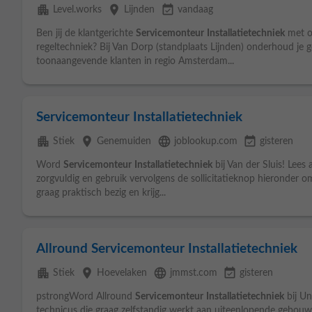
apartment
place
event_available
Level.works
Lijnden
vandaag
Ben jij de klantgerichte
Servicemonteur
Installatietechniek
met oo
regeltechniek? Bij Van Dorp (standplaats Lijnden) onderhoud je
toonaangevende klanten in regio Amsterdam...
Servicemonteur Installatietechniek
apartment
place
language
event_available
Stiek
Genemuiden
joblookup.com
gisteren
Word
Servicemonteur
Installatietechniek
bij Van der Sluis! Lees
zorgvuldig en gebruik vervolgens de sollicitatieknop hieronder om 
graag praktisch bezig en krijg...
Allround Servicemonteur Installatietechniek
apartment
place
language
event_available
Stiek
Hoevelaken
jmmst.com
gisteren
pstrongWord Allround
Servicemonteur
Installatietechniek
bij Un
technicus die graag zelfstandig werkt aan uiteenlopende gebouwg