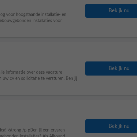
Bekijk nu
g voor hoogstaande installatie- en
 gebouwgebonden installaties voor
Bekijk nu
 alle informatie over deze vacature
uw cv en sollicitatie te versturen. Ben jij
Bekijk nu
ica! /strong /p pBen jij een ervaren
ebonden installaties? Als Allround