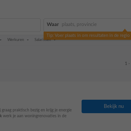
Waar
Tip: Voer plaats in om resultaten in de regi
Werkuren
Salarissen
1 -
Bekijk nu
j graag praktisch bezig en krijg je energie
ek
werk je aan woningrenovaties in de