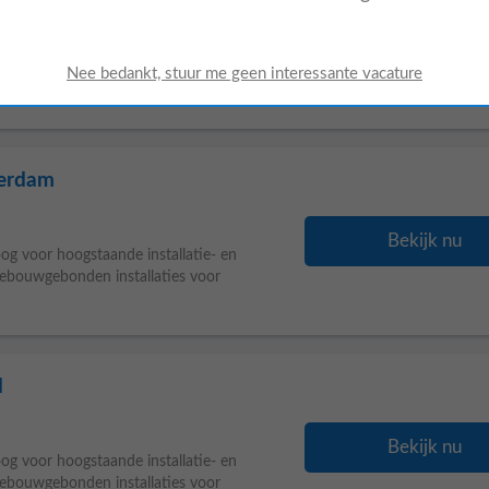
den
Bekijk nu
lificaties, vaardigheden en alle relevante
omschrijving hieronder. Ben jij een ervaren
terdam
Bekijk nu
g voor hoogstaande installatie- en
 gebouwgebonden installaties voor
d
Bekijk nu
g voor hoogstaande installatie- en
 gebouwgebonden installaties voor