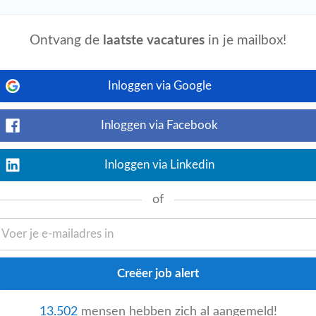
Ontvang de
laatste vacatures
in je mailbox!
Bekijk nu
s! /strong /p pBen jij graag praktisch bezig
Installatietechniek
werk je aan
Inloggen via Google
Inloggen via Facebook
uw Vast Contract
Inloggen via Linkedin
event_available
o
vandaag
Bekijk nu
of
latietechniek
Woningbouw die installaties
uit Eindhoven binnen de service- en
13.502
mensen hebben zich al aangemeld!