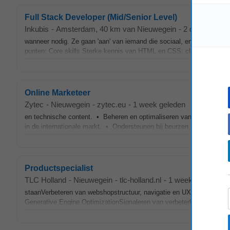
Full Stack Developer (Mid/Senior Level)
Inkubis
-
Amsterdam
, 40 km van Nieuwegein
-
2 dagen gele
wanneer nodig. Ze gaan 'aan' van iemand die sociaal, enthousiast, proa
punten: Core skills Sterke kennis van HTML en CSS: clean, semanti
Online Marketeer
Zytec
-
Nieuwegein
-
zytec.eu
-
1 week geleden
en technische content. • Beheren en optimaliseren van de corporate
in de internationale markt. • Ondersteunen bij beurzen, evenementen 
Productspecialist
TLC Holland
-
Nieuwegein
-
tlc-holland.nl
-
1 week geleden
staanVerbeteren van webshopstructuur, navigatie en UXOndersteunen
Generative Engine OptimizationSignaleren van verbeterkansen in kla