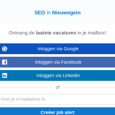
SEO
in
Nieuwegein
den
ctief en zelfstandig is. Je herkent jezelf waarschijnlijk in het grootste deel 
sch, toegankelijk en
SEO
...
Laat meer zien
Ontvang de
laatste vacatures
in je mailbox!
Inloggen via Google
 website, inclusief
SEO
en SEA. • Versterken van Zytec's merkidentiteit en 
Inloggen via Facebook
en partneractiviteiten. • Opstellen...
Laat meer zien
Inloggen via Linkedin
of
 bij CRO- en optimalisatietrajectenMeedenken over contentstrategieën voor
ntbeleving en conversieBewaken...
Laat meer zien