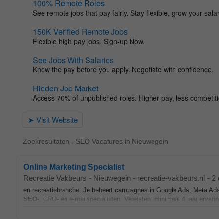
Zoekresultaten - SEO Vacatures in Nieuwegein
Online Marketing Specialist
Recreatie Vakbeurs
-
Nieuwegein
-
recreatie-vakbeurs.nl
-
2 
en recreatiebranche. Je beheert campagnes in Google Ads, Meta Ads,
SEO
-, CRO- en e-mailspecialisten. Vereisten: minimaal 4 jaar ervari