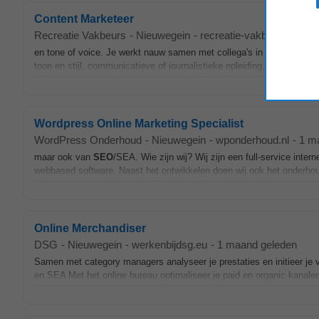
Content Marketeer
Recreatie Vakbeurs
-
Nieuwegein
-
recreatie-vakbeurs.nl
-
1 
en tone of voice. Je werkt nauw samen met collega's in
SEO
, SEA, 
toon en stijl, communicatieve of journalistieke opleiding, vlot in het
Wordpress Online Marketing Specialist
WordPress Onderhoud
-
Nieuwegein
-
wponderhoud.nl
-
1 m
maar ook van
SEO
/SEA. Wie zijn wij? Wij zijn een full-service in
webbased software. Naast het ontwikkelen doen wij ook het onderhou
Online Merchandiser
DSG
-
Nieuwegein
-
werkenbijdsg.eu
-
1 maand geleden
Samen met category managers analyseer je prestaties en initieer je v
en SEA Met het online bureau optimaliseer je paid en organic kanalen e