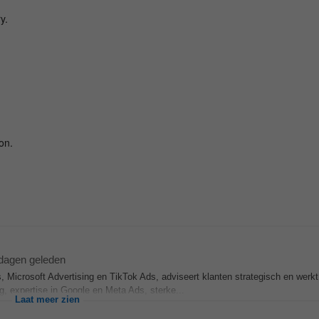
dagen geleden
 Microsoft Advertising en TikTok Ads, adviseert klanten strategisch en wer
ng, expertise in Google en Meta Ads, sterke...
Laat meer zien