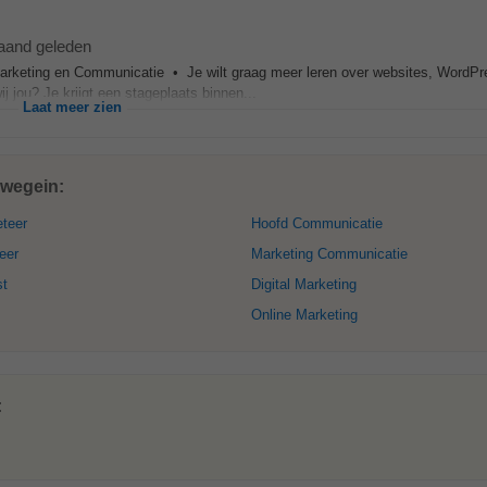
aand geleden
g Marketing en Communicatie • Je wilt graag meer leren over websites, WordP
j jou? Je krijgt een stageplaats binnen...
Laat meer zien
uwegein:
teer
Hoofd Communicatie
eer
Marketing Communicatie
st
Digital Marketing
Online Marketing
: