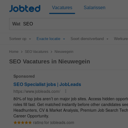
Jobted
Vacatures
Salarissen
Wat
Sorteer op
Exacte locatie
Soort dienstverband
Werkure
>
>
Home
SEO Vacatures
Nieuwegein
SEO Vacatures in Nieuwegein