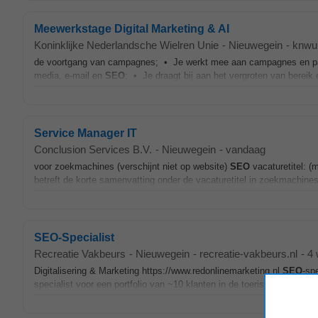
Meewerkstage Digital Marketing & AI
Koninklijke Nederlandsche Wielren Unie
-
Nieuwegein
-
knwu.
de voortgang van campagnes; • Je werkt mee aan campagnes en partne
media, e-mail en
SEO
; • Je draagt bij aan het vergroten van berei
Service Manager IT
Conclusion Services B.V.
-
Nieuwegein
-
vandaag
voor zoekmachines (verschijnt niet op website)
SEO
vacaturetitel: (
betreft de korte samenvatting onder de vacaturetitel in zoekmachine
SEO-Specialist
Recreatie Vakbeurs
-
Nieuwegein
-
recreatie-vakbeurs.nl
-
4 
Digitalisering & Marketing https://www.redonlinemarketing.nl
SEO
-sp
specialist voor een portfolio van ~10 klanten in de toerisme- en recre