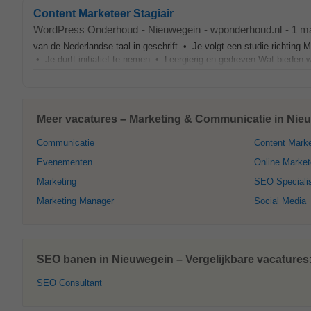
Content Marketeer Stagiair
WordPress Onderhoud
-
Nieuwegein
-
wponderhoud.nl
-
1 m
van de Nederlandse taal in geschrift • Je volgt een studie richtin
• Je durft initiatief te nemen • Leergierig en gedreven Wat bieden wi
Meer vacatures – Marketing & Communicatie in Nie
Communicatie
Content Marke
Evenementen
Online Market
Marketing
SEO Speciali
Marketing Manager
Social Media
SEO banen in Nieuwegein – Vergelijkbare vacatures
SEO Consultant