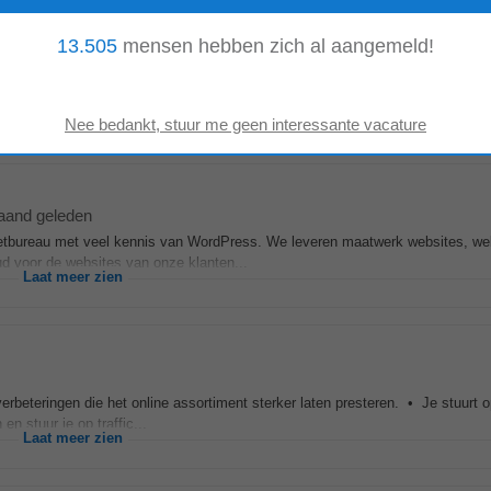
13.505
mensen hebben zich al aangemeld!
week geleden
social media en e-mail. Wat we zoeken: Nederlands op moedertaalniveau, sch
 Engels. Ervaring met commerci...
Laat meer zien
aand geleden
ternetbureau met veel kennis van WordPress. We leveren maatwerk websites, w
d voor de websites van onze klanten...
Laat meer zien
erbeteringen die het online assortiment sterker laten presteren. • Je stuurt 
n stuur je op traffic...
Laat meer zien