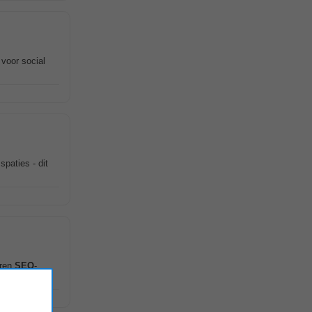
voor social
spaties - dit
aren
SEO
-