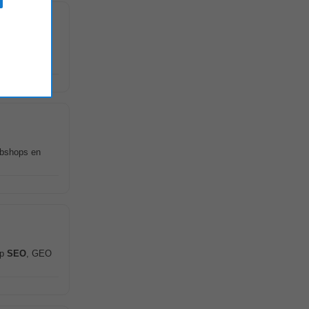
erp oog voor
ebshops en
op
SEO
, GEO