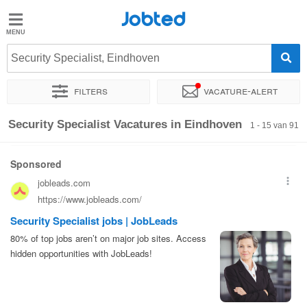
Jobted
Jobted
Vacatures
Security Specialist, Eindhoven
Filters
Vacature-alert
Salarissen
Sorteer op
Exacte locatie
Bedrijf
Uitzendbureau
Soo
Security Specialist Vacatures in Eindhoven
1 - 15 van 91