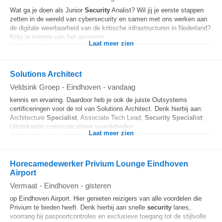
Wat ga je doen als Junior
Security
Analist? Wil jij je eerste stappen
zetten in de wereld van cybersecurity en samen met ons werken aan
de digitale weerbaarheid van de kritische infrastructuren in Nederland?
Krijg je energie van het opsporen...
Laat meer zien
Solutions Architect
Veldsink Groep
-
Eindhoven
-
vandaag
kennis en ervaring. Daardoor heb je ook de juiste Outsystems
certificeringen voor de rol van Solutions Architect. Denk hierbij aan:
Architecture
Specialist
, Associate Tech Lead,
Security
Specialist
;
Uitstekende communicatieve vaardigheden...
Laat meer zien
Horecamedewerker Privium Lounge Eindhoven
Airport
Vermaat
-
Eindhoven
-
gisteren
op Eindhoven Airport. Hier genieten reizigers van alle voordelen die
Privium te bieden heeft. Denk hierbij aan snelle
security
lanes,
voorrang bij paspoortcontroles en exclusieve toegang tot de stijlvolle