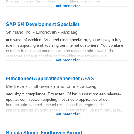
Privium Lounge. De moderne lounge biedt haar gasten...
Laat meer zien
SAP S/4 Development Specialist
Shimano Inc.
-
Eindhoven
-
vandaag
and ways of working. As a technical
specialist
, you will play a key
role in supporting and advising our internal customers. You combine
in-depth technical experience with an advising role towards the
customer and a supporting and coaching role towards your...
Laat meer zien
Functioneel Applicatiebeheerder AFAS
Medireva
-
Eindhoven
-
jmmst.com
-
vandaag
security
& compliance. Projecten: Of het nu gaat om een release-
update, een nieuwe koppeling met andere applicaties of de
harmonisatie van het functiehuis; jij houdt de regie op de
impactanalyses en testplannen. Ondersteuning: Je bent het vaste...
Laat meer zien
Barista Stripes Eindhoven Airport