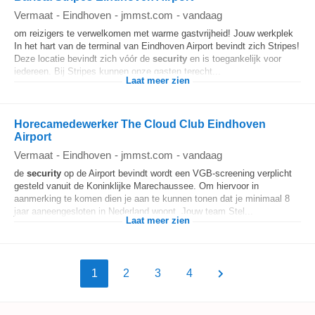
Vermaat
-
Eindhoven
-
jmmst.com
-
vandaag
om reizigers te verwelkomen met warme gastvrijheid! Jouw werkplek
In het hart van de terminal van Eindhoven Airport bevindt zich Stripes!
Deze locatie bevindt zich vóór de
security
en is toegankelijk voor
iedereen. Bij Stripes kunnen onze gasten terecht...
Laat meer zien
Horecamedewerker The Cloud Club Eindhoven
Airport
Vermaat
-
Eindhoven
-
jmmst.com
-
vandaag
de
security
op de Airport bevindt wordt een VGB-screening verplicht
gesteld vanuit de Koninklijke Marechaussee. Om hiervoor in
aanmerking te komen dien je aan te kunnen tonen dat je minimaal 8
jaar aaneengesloten in Nederland woont. Jouw team Stel...
Laat meer zien
1
2
3
4