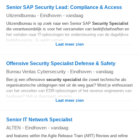
Senior SAP Security Lead: Compliance & Access
Uitzendbureau
-
Eindhoven
-
vandaag
Uitzendbureau is op zoek naar een Senior SAP
Security
Specialist
die verantwoordelijk is voor het verzamelen van bedrijfsbehoeften en
het vertalen naar IT-oplossingen ter ondersteuning van de dagelijkse
bedrijfsvoering. Je werkt samen...
Laat meer zien
Offensive Security Specialist Defense & Safety
Bureau Veritas Cybersecurity
-
Eindhoven
-
vandaag
Ben jij een offensieve
security
specialist
die zowel technische als
organisatorische uitdagingen niet uit de weg gaat? Word je enthousiast
van het omzeilen van EDR-oplossingen of het reverse engineeren van
hardware? Heb je daarnaast ervaring...
Laat meer zien
Senior IT Network Specialist
ALTEN
-
Eindhoven
-
vandaag
and features within the Agile Release Train (ART) Review and refine