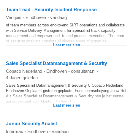
Team Lead - Security Incident Response
Venquis
-
Eindhoven
-
vandaag
of team members across end-to-end SIRT operations and collaborate
with Service Delivery Management for
specialist
track capacity
management and empower end- to-end process execution. The team
of
security
analysts consists of diverse areas of expertise...
Laat meer zien
Sales Specialist Datamanagement & Security
Copaco Nederland
-
Eindhoven
-
consultant.nl
-
4 dagen geleden
Sales
Specialist
Datamanagement &
Security
C Copaco Nederland
Eindhoven Geplaatst gisteren geplaatst Functieomschrijving Jouw Rol
Als Sales
Specialist
Datamanagement &
Security
ben je het eerste
aanspreekpunt voor klanten die hun IT...
Laat meer zien
Junior Security Analist
Intermax
-
Eindhoven
-
vandaag