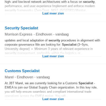
high- and low-level network architectures with a focus on
security
,
performance, and user experience Implement and enforce modern
security
frameworks (Zero-Trust, NIS2, ISO27001) Monitor...
Laat meer zien
Security Specialist
Morrison Express
-
Eindhoven
-
vandaag
updates and local adaptation of
security
procedures in alignment with
corporate governance We are looking for:
Specialist
(3~5yrs,
University degree) • Minimum 3 years of relevant experience in
security
management, preferably within the logistics or...
Laat meer zien
Customs Specialist
Marel
-
Eindhoven
-
vandaag
At JBT Marel, we are currently looking for a Customs
Specialist
-
EMEA to join our Global Supply Chain organization. In this key role,
you will help ensure seamless and compliant international trade
operations across the EMEA region. You will...
Laat meer zien