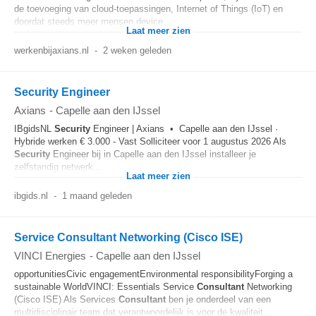
de toevoeging van cloud-toepassingen, Internet of Things (IoT) en
doordat steeds meer mensen device...
Laat meer zien
werkenbijaxians.nl
-
2 weken geleden
Security Engineer
Axians
-
Capelle aan den IJssel
IBgidsNL
Security
Engineer | Axians • Capelle aan den IJssel ·
Hybride werken € 3.000 - Vast Solliciteer voor 1 augustus 2026 Als
Security
Engineer bij in Capelle aan den IJssel installeer je
zelfstandig netwerk...
Laat meer zien
ibgids.nl
-
1 maand geleden
Service Consultant Networking (Cisco ISE)
VINCI Energies
-
Capelle aan den IJssel
opportunitiesCivic engagementEnvironmental responsibilityForging a
sustainable WorldVINCI: Essentials Service
Consultant
Networking
(Cisco ISE) Als Services
Consultant
ben je onderdeel van een
multidisciplinair team dat verantwoordelijk is voor de kwaliteit...