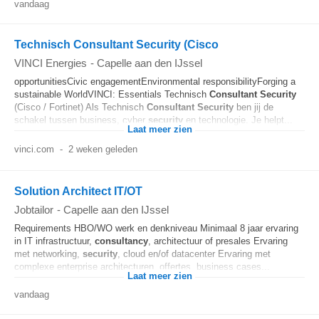
vandaag
Technisch Consultant Security (Cisco
VINCI Energies
-
Capelle aan den IJssel
opportunitiesCivic engagementEnvironmental responsibilityForging a
sustainable WorldVINCI: Essentials Technisch
Consultant
Security
(Cisco / Fortinet) Als Technisch
Consultant
Security
ben jij de
schakel tussen business, cyber
security
en technologie. Je helpt...
Laat meer zien
vinci.com
-
2 weken geleden
Solution Architect IT/OT
Jobtailor
-
Capelle aan den IJssel
Requirements HBO/WO werk en denkniveau Minimaal 8 jaar ervaring
in IT infrastructuur,
consultancy
, architectuur of presales Ervaring
met networking,
security
, cloud en/of datacenter Ervaring met
complexe enterprise architecturen, offertes, business cases...
Laat meer zien
vandaag