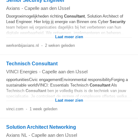
Senior Security Engineer
Axians
-
Capelle aan den IJssel
Doorgroeimogelijkheden richting
Consultant
, Solution Architect of
Lead Engineer. Hier krijg jij energie van Binnen ons Cyber
Security
team helpen wij organisaties dagelijks bij het verbeteren van hun
digitale weerbaarheid. We ontwerpen, implementeren en beheren...
Laat meer zien
werkenbijaxians.nl
-
2 weken geleden
Technisch Consultant
VINCI Energies
-
Capelle aan den IJssel
opportunitiesCivic engagementEnvironmental responsibilityForging a
sustainable worldVINCI: Essentials Technisch
Consultant
Als
Technisch
Consultant
ben je volledig thuis is de techniek van jouw
specialisatie. Je controleert de grotere of complexere offertes welke...
Laat meer zien
vinci.com
-
1 week geleden
Solution Architect Networking
Axians NL
-
Capelle aan den IJssel