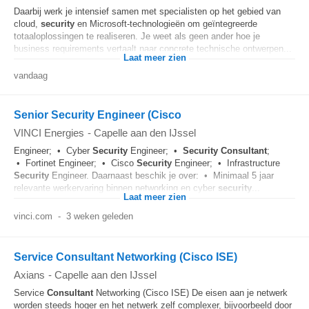
Daarbij werk je intensief samen met specialisten op het gebied van
cloud,
security
en Microsoft-technologieën om geïntegreerde
totaaloplossingen te realiseren. Je weet als geen ander hoe je
business requirements vertaalt naar concrete technische ontwerpen...
Laat meer zien
vandaag
Senior Security Engineer (Cisco
VINCI Energies
-
Capelle aan den IJssel
Engineer; • Cyber
Security
Engineer; •
Security
Consultant
;
• Fortinet Engineer; • Cisco
Security
Engineer; • Infrastructure
Security
Engineer. Daarnaast beschik je over: • Minimaal 5 jaar
relevante werkervaring binnen networking en cyber
security
...
Laat meer zien
vinci.com
-
3 weken geleden
Service Consultant Networking (Cisco ISE)
Axians
-
Capelle aan den IJssel
Service
Consultant
Networking (Cisco ISE) De eisen aan je netwerk
worden steeds hoger en het netwerk zelf complexer, bijvoorbeeld door