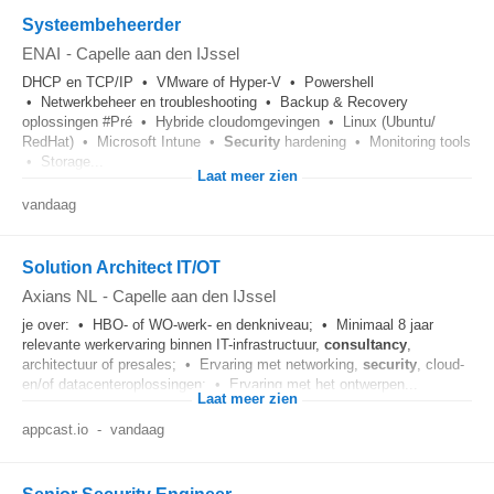
Systeembeheerder
ENAI
-
Capelle aan den IJssel
DHCP en TCP/IP • VMware of Hyper-V • Powershell
• Netwerkbeheer en troubleshooting • Backup & Recovery
oplossingen #Pré • Hybride cloudomgevingen • Linux (Ubuntu/
RedHat) • Microsoft Intune •
Security
hardening • Monitoring tools
• Storage...
Laat meer zien
vandaag
Solution Architect IT/OT
Axians NL
-
Capelle aan den IJssel
je over: • HBO- of WO-werk- en denkniveau; • Minimaal 8 jaar
relevante werkervaring binnen IT-infrastructuur,
consultancy
,
architectuur of presales; • Ervaring met networking,
security
, cloud-
en/of datacenteroplossingen; • Ervaring met het ontwerpen...
Laat meer zien
appcast.io
-
vandaag