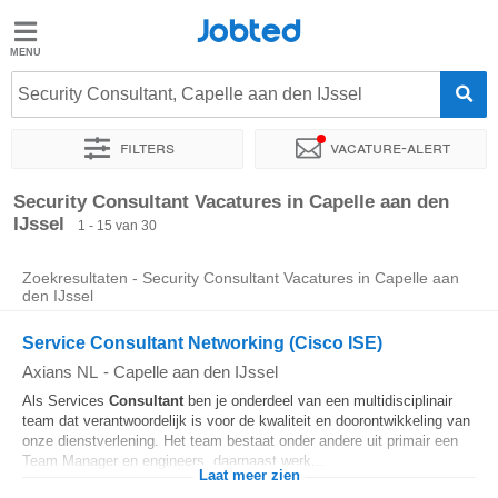
Jobted
Jobted
Vacatures
Security Consultant, Capelle aan den IJssel
Filters
Vacature-alert
Salarissen
Sorteer op
Exacte locatie
Soort dienstverband
Werkuren
Security Consultant Vacatures in Capelle aan den
IJssel
1 - 15 van 30
Zoekresultaten - Security Consultant Vacatures in Capelle aan
den IJssel
Service Consultant Networking (Cisco ISE)
Axians NL
-
Capelle aan den IJssel
Als Services
Consultant
ben je onderdeel van een multidisciplinair
team dat verantwoordelijk is voor de kwaliteit en doorontwikkeling van
onze dienstverlening. Het team bestaat onder andere uit primair een
Team Manager en engineers, daarnaast werk...
Laat meer zien