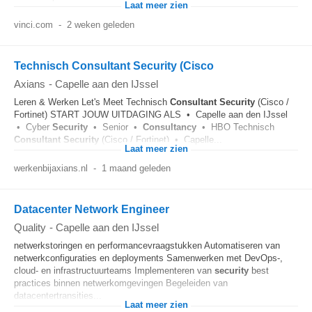
Laat meer zien
vinci.com
-
2 weken geleden
Technisch Consultant Security (Cisco
Axians
-
Capelle aan den IJssel
Leren & Werken Let's Meet Technisch
Consultant
Security
(Cisco /
Fortinet) START JOUW UITDAGING ALS • Capelle aan den IJssel
• Cyber
Security
• Senior •
Consultancy
• HBO Technisch
Consultant
Security
(Cisco / Fortinet) • Capelle...
Laat meer zien
werkenbijaxians.nl
-
1 maand geleden
Datacenter Network Engineer
Quality
-
Capelle aan den IJssel
netwerkstoringen en performancevraagstukken Automatiseren van
netwerkconfiguraties en deployments Samenwerken met DevOps-,
cloud- en infrastructuurteams Implementeren van
security
best
practices binnen netwerkomgevingen Begeleiden van
datacentertransities...
Laat meer zien