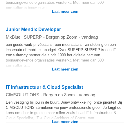
toonaangevende organisaties versterkt. Met meer dan 500
consultants
bouwen we...
Laat meer zien
Junior Mendix Developer
MxBlue | SUPERP
-
Bergen op Zoom
-
vandaag
een goede werk-privébalans, een mooi salaris, winstdeling en een
leaseauto of mobiliteitsbudget. Over SUPERP SUPERP is een IT-
consultancy
partner die sinds 1999 het digitale hart van
toonaangevende organisaties versterkt. Met meer dan 500
consultants
...
Laat meer zien
IT Infrastructuur & Cloud Specialist
CIMSOLUTIONS
-
Bergen op Zoom
-
vandaag
Een vestiging bij jou in de buurt. Jouw ontwikkeling, onze prioriteit Bij
CIMSOLUTIONS stimuleren we jouw professionele groei. Je krijgt de
kans om door te groeien naar rollen zoals Lead IT Infrastructuur &
Cloud Specialist, IT & Cloud Architect of
Consultant
...
Laat meer zien