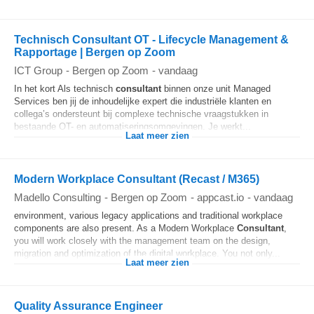
Technisch Consultant OT - Lifecycle Management &
Rapportage | Bergen op Zoom
ICT Group
-
Bergen op Zoom
-
vandaag
In het kort Als technisch
consultant
binnen onze unit Managed
Services ben jij de inhoudelijke expert die industriële klanten en
collega’s ondersteunt bij complexe technische vraagstukken in
bestaande OT- en automatiseringsomgevingen. Je werkt...
Laat meer zien
Modern Workplace Consultant (Recast / M365)
Madello Consulting
-
Bergen op Zoom
-
appcast.io
-
vandaag
environment, various legacy applications and traditional workplace
components are also present. As a Modern Workplace
Consultant
,
you will work closely with the management team on the design,
migration and optimization of the digital workplace. You not only...
Laat meer zien
Quality Assurance Engineer