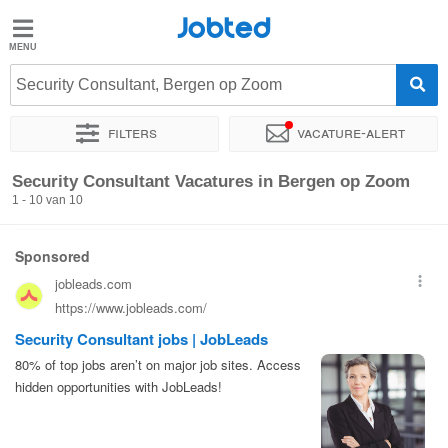
Jobted
Jobted
Vacatures
Security Consultant, Bergen op Zoom
Filters
Vacature-alert
Salarissen
Sorteer op
Exacte locatie
Bedrijf
Security Consultant Vacatures in Bergen op Zoom
1 - 10 van 10