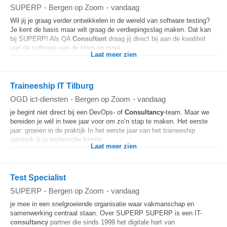
SUPERP
-
Bergen op Zoom
-
vandaag
Wil jij je graag verder ontwikkelen in de wereld van software testing?
Je kent de basis maar wilt graag de verdiepingsslag maken. Dat kan
bij SUPERP! Als QA
Consultant
draag jij direct bij aan de kwaliteit
van de software van de klant en groei...
Laat meer zien
Traineeship IT Tilburg
OGD ict-diensten
-
Bergen op Zoom
-
vandaag
je begint niet direct bij een DevOps- of
Consultancy
-team. Maar we
bereiden je wél in twee jaar voor om zo’n stap te maken. Het eerste
jaar: groeien in de praktijk In het eerste jaar van het traineeship
versterk jij je technische kennis...
Laat meer zien
Test Specialist
SUPERP
-
Bergen op Zoom
-
vandaag
je mee in een snelgroeiende organisatie waar vakmanschap en
samenwerking centraal staan. Over SUPERP SUPERP is een IT-
consultancy
partner die sinds 1999 het digitale hart van