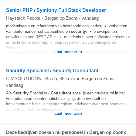
Senior PHP / Symfony Full Stack Developer
Haystack People
-
Bergen op Zoom
-
vandaag
moderniseren en refactoren van bestaande applicaties; • verbeteren
van performance, schaalbaarheid en
security
; • ontwerpen en
ontwikkelen van REST API's; • meedenken over softwarearchitectuur
en technische roadmap; • toepassen van SOLID-principes en
Domain...
Laat meer zien
Security Specialist / Security Consultant
CIMSOLUTIONS
-
Breda
, 35 km van Bergen op Zoom
-
vandaag
Als
Security
Specialist /
Consultant
speel je een cruciale rol in het
versterken van de informatiebeveiliging. Je ontwikkelt en
implementeert beveiligingsstrategieën, adviseert over best practices
en verhoogt het beveiligingsbewustzijn binnen...
Laat meer zien
Deze bedrijven zoeken nu personeel in Bergen op Zoom: