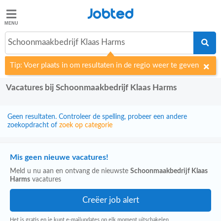
Jobted
Jobted
Vacatures
Schoonmaakbedrijf Klaas Harms
Tip: Voer plaats in om resultaten in de regio weer te geven
Salarissen
Vacatures bij Schoonmaakbedrijf Klaas Harms
Geen resultaten. Controleer de spelling, probeer een andere
zoekopdracht of
zoek op categorie
Mis geen nieuwe vacatures!
Meld u nu aan en ontvang de nieuwste
Schoonmaakbedrijf Klaas
Harms
vacatures
Het is gratis en je kunt e-mailupdates op elk moment uitschakelen