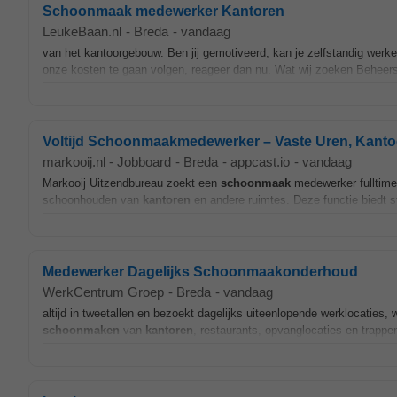
Schoonmaak medewerker Kantoren
LeukeBaan.nl
-
Breda
-
vandaag
van het kantoorgebouw. Ben jij gemotiveerd, kan je zelfstandig werke
onze kosten te gaan volgen, reageer dan nu. Wat wij zoeken Beheers
Voltijd Schoonmaakmedewerker – Vaste Uren, Kant
markooij.nl - Jobboard
-
Breda
-
appcast.io
-
vandaag
Markooij Uitzendbureau zoekt een
schoonmaak
medewerker fulltime 
schoonhouden van
kantoren
en andere ruimtes. Deze functie biedt sta
Medewerker Dagelijks Schoonmaakonderhoud
WerkCentrum Groep
-
Breda
-
vandaag
altijd in tweetallen en bezoekt dagelijks uiteenlopende werklocatie
schoonmaken
van
kantoren
, restaurants, opvanglocaties en trapp