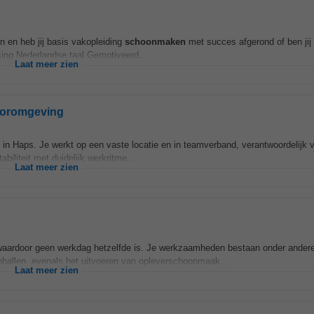
n en heb jij basis vakopleiding
schoonmaken
met succes afgerond of ben jij
ing Nederlandse taal Gemotiveerd...
Laat meer zien
ooromgeving
in Haps. Je werkt op een vaste locatie en in teamverband, verantwoordelijk v
biliteit met duidelijk werkritme...
Laat meer zien
s, waardoor geen werkdag hetzelfde is. Je werkzaamheden bestaan onder andere
enhallen, evenals het uitvoeren van opleverschoonmaak...
Laat meer zien