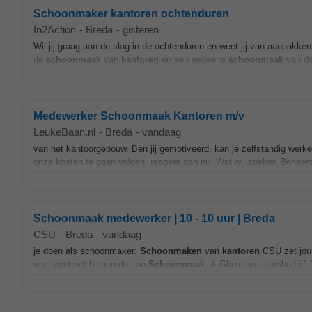
Schoonmaker kantoren ochtenduren
In2Action
-
Breda
-
gisteren
Wil jij graag aan de slag in de ochtenduren en weet jij van aanpakk
de
schoonmaak
van
kantoren
en een gedeelte
schoonmaak
van de
Medewerker Schoonmaak Kantoren m/v
LeukeBaan.nl
-
Breda
-
vandaag
van het kantoorgebouw. Ben jij gemotiveerd, kan je zelfstandig werke
onze kosten te gaan volgen, reageer dan nu. Wat wij zoeken Beheers
Schoonmaak medewerker | 10 - 10 uur | Breda
CSU
-
Breda
-
vandaag
je doen als schoonmaker:
Schoonmaken
van
kantoren
CSU zet jou v
vast contract binnen de cao
Schoonmaak
- & Glazenwassersbedrijf. 