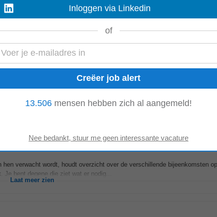
Inloggen via Linkedin
an de Benelux - met klanten in Nederland, België, Duitsland en Frankrijk. Or
of
euw aan te bieden...
Laat meer zien
het magazijn. Je controleert de temperatuur van de koeling en checkt of alle
13.506
mensen hebben zich al aangemeld!
t magazijn en voorzie je alle koffiemachines in de winkel...
Laat meer zien
van hen verwacht wordt, houdt overzicht over de verschillende bijeenkomsten o
k
. Je bent degene die ziet wat er nodig...
Laat meer zien