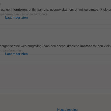
n
s: gangen,
kantoren
, ontbijtkamers, gesprekskamers en milieuruimtes. Plekke
 appartementen van onze bewoners...
Laat meer zien
ct georganiseerde werkomgeving? Van een soepel draaiend
kantoor
tot een vlek
en daadkrachtige...
Laat meer zien
Housekeeping