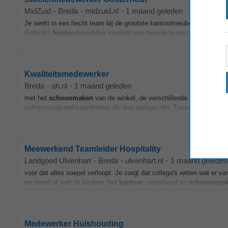
MidZuid
-
Breda
-
midzuid.nl
-
1 maand geleden
Je werkt in een hecht team bij de grootste kantoormeubelverhuurder v
Gebruikt (
kantoor
)meubilair verdient een tweede leven door het opni
Kwaliteitsmedewerker
Breda
-
ah.nl
-
1 maand geleden
met het
schoonmaken
van de winkel, de verschillende
kantoren
en 
schoonmaakwerkzaamheden die dag gedaan zijn. Tussendoor veeg je he
Meewerkend Teamleider Hospitality
Landgoed Ulvenhart
-
Breda
-
ulvenhart.nl
-
1 maand geleden
voor dat alles soepel verloopt. Je zorgt dat collega's weten wat er 
en stemt af met de keuken, het
kantoor
, onderhoud en
schoonmaa
Medewerker Huishouding