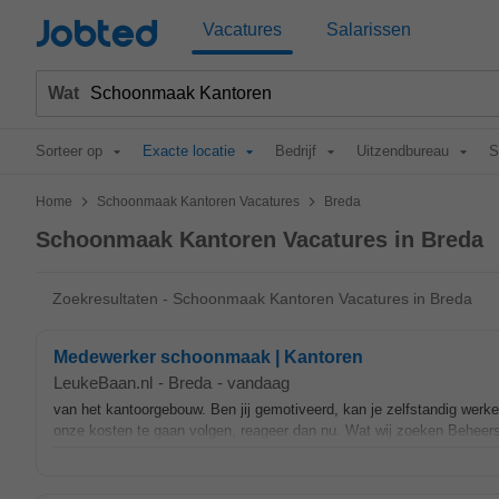
Jobted
Vacatures
Salarissen
Wat
Sorteer op
Exacte locatie
Bedrijf
Uitzendbureau
S
>
>
Home
Schoonmaak Kantoren Vacatures
Breda
Schoonmaak Kantoren Vacatures in Breda
Zoekresultaten - Schoonmaak Kantoren Vacatures in Breda
Medewerker schoonmaak | Kantoren
LeukeBaan.nl
-
Breda
-
vandaag
van het kantoorgebouw. Ben jij gemotiveerd, kan je zelfstandig werke
onze kosten te gaan volgen, reageer dan nu. Wat wij zoeken Beheers