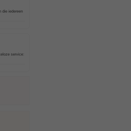
n die iedereen
keloze service: