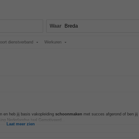
Waar
oort dienstverband
Werkuren
n en heb jij basis vakopleiding
schoonmaken
met succes afgerond of ben jij
ing Nederlandse taal Gemotiveerd...
Laat meer zien