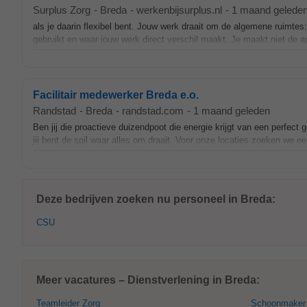
Surplus Zorg
-
Breda
-
werkenbijsurplus.nl
-
1 maand gelede
als je daarin flexibel bent. Jouw werk draait om de algemene ruimte
gebruikt en waar jouw werk direct verschil maakt. Je maakt niet de
Facilitair medewerker Breda e.o.
Randstad
-
Breda
-
randstad.com
-
1 maand geleden
Ben jij die proactieve duizendpoot die energie krijgt van een perfe
jij bent de spil waar alles om draait. Voor onze locaties zoeken we e
Deze bedrijven zoeken nu personeel in Breda:
CSU
Meer vacatures – Dienstverlening in Breda:
Teamleider Zorg
Schoonmaker