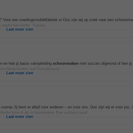
en? Voor een voedingsmiddelfabriek in Oss zijn wij op zoek naar een schoonm
 productieruimtes. Samen...
Laat meer zien
n en heb jij basis vakopleiding
schoonmaken
met succes afgerond of ben jij
ing Nederlandse taal Gemotiveerd...
Laat meer zien
oorop Jij bent er altijd voor anderen – en voor ons. Dus zijn wij er voor jou. J
Verder krijg je als schoonmaker: Een uurloon vanaf...
Laat meer zien