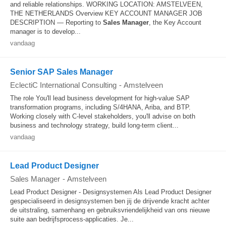
and reliable relationships. WORKING LOCATION: AMSTELVEEN,
THE NETHERLANDS Overview KEY ACCOUNT MANAGER JOB
DESCRIPTION — Reporting to
Sales Manager
, the Key Account
manager is to develop...
vandaag
Senior SAP Sales Manager
EclectiC International Consulting
-
Amstelveen
The role You'll lead business development for high-value SAP
transformation programs, including S/4HANA, Ariba, and BTP.
Working closely with C-level stakeholders, you'll advise on both
business and technology strategy, build long-term client...
vandaag
Lead Product Designer
Sales Manager
-
Amstelveen
Lead Product Designer - Designsystemen Als Lead Product Designer
gespecialiseerd in designsystemen ben jij de drijvende kracht achter
de uitstraling, samenhang en gebruiksvriendelijkheid van ons nieuwe
suite aan bedrijfsprocess-applicaties. Je...