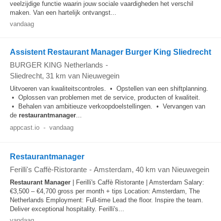
veelzijdige functie waarin jouw sociale vaardigheden het verschil
maken. Van een hartelijk ontvangst...
vandaag
Assistent Restaurant Manager Burger King Sliedrecht
BURGER KING Netherlands
-
Sliedrecht
, 31 km van Nieuwegein
Uitvoeren van kwaliteitscontroles. • Opstellen van een shiftplanning.
• Oplossen van problemen met de service, producten of kwaliteit.
• Behalen van ambitieuze verkoopdoelstellingen. • Vervangen van
de
restaurantmanager
...
appcast.io
-
vandaag
Restaurantmanager
Ferilli's Caffè-Ristorante
-
Amsterdam
, 40 km van Nieuwegein
Restaurant Manager
| Ferilli's Caffè Ristorante | Amsterdam Salary:
€3,500 – €4,700 gross per month + tips Location: Amsterdam, The
Netherlands Employment: Full-time Lead the floor. Inspire the team.
Deliver exceptional hospitality. Ferilli's...
vandaag