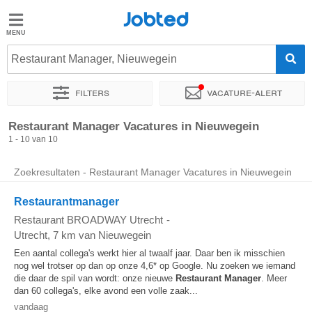
Jobted
Jobted
Vacatures
Restaurant Manager, Nieuwegein
Filters
Vacature-alert
Salarissen
Sorteer op
Exacte locatie
Restaurant Manager Vacatures in Nieuwegein
1 - 10 van 10
Zoekresultaten - Restaurant Manager Vacatures in Nieuwegein
Restaurantmanager
Restaurant BROADWAY Utrecht
-
Utrecht
, 7 km van Nieuwegein
Een aantal collega's werkt hier al twaalf jaar. Daar ben ik misschien
nog wel trotser op dan op onze 4,6* op Google. Nu zoeken we iemand
die daar de spil van wordt: onze nieuwe
Restaurant Manager
. Meer
dan 60 collega's, elke avond een volle zaak...
vandaag