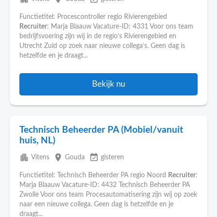
Functietitel: Procescontroller regio Rivierengebied
Recruiter
: Marja Blaauw Vacature-ID: 4331 Voor ons team
bedrijfsvoering zijn wij in de regio’s Rivierengebied en
Utrecht Zuid op zoek naar nieuwe collega’s. Geen dag is
hetzelfde en je draagt...
Bekijk nu
Technisch Beheerder PA (Mobiel/vanuit
huis, NL)
apartment
place
event_available
Vitens
Gouda
gisteren
Functietitel: Technisch Beheerder PA regio Noord
Recruiter
:
Marja Blaauw Vacature-ID: 4432 Technisch Beheerder PA
Zwolle Voor ons team Procesautomatisering zijn wij op zoek
naar een nieuwe collega. Geen dag is hetzelfde en je
draagt...