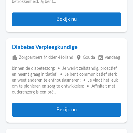
betrokkenheid. Jij bent...
Bekijk nu
Diabetes Verpleegkundige
apartment
place
event_available
Zorgpartners Midden-Holland
Gouda
vandaag
binnen de diabeteszorg; • Je werkt zelfstandig, proactief
en neemt graag initiatief; • Je bent communicatief sterk
en weet anderen te enthousiasmeren; • Je vindt het leuk
om te pionieren en
zorg
te ontwikkelen; • Affiniteit met
ouderenzorg is een pré...
Bekijk nu