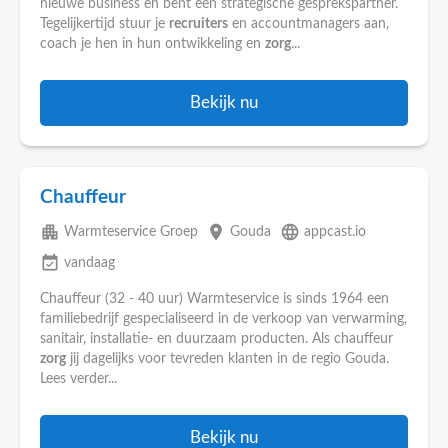
nieuwe business en bent een strategische gesprekspartner.
Tegelijkertijd stuur je
recruiters
en accountmanagers aan,
coach je hen in hun ontwikkeling en
zorg
...
Bekijk nu
Chauffeur
apartment
place
language
Warmteservice Groep
Gouda
appcast.io
event_available
vandaag
Chauffeur (32 - 40 uur) Warmteservice is sinds 1964 een
familiebedrijf gespecialiseerd in de verkoop van verwarming,
sanitair, installatie- en duurzaam producten. Als chauffeur
zorg
jij dagelijks voor tevreden klanten in de regio Gouda.
Lees verder...
Bekijk nu