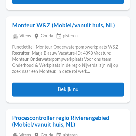
Monteur W&Z (Mobiel/vanuit huis, NL)
apartment
place
event_available
Vitens
Gouda
gisteren
Functietitel: Monteur Onderwaterpompwerkplaats W&Z
Recruiter
: Marja Blaauw Vacature-ID: 4398 Vacature:
Monteur Onderwaterpompwerkplaats Voor ons team
Onderhoud & Werkplaats in de regio Nijverdal zijn wij op
zoek naar een Monteur. In deze rol werk...
Bekijk nu
Procescontroller regio Rivierengebied
(Mobiel/vanuit huis, NL)
apartment
place
event_available
Vitens
Gouda
gisteren