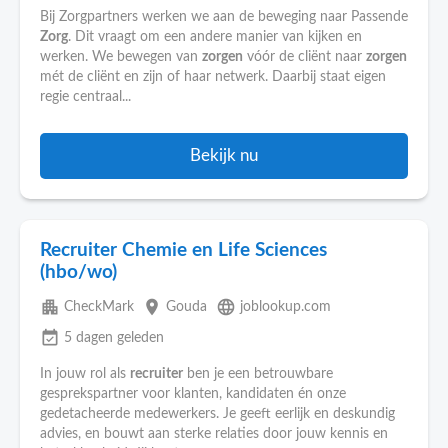
Bij Zorgpartners werken we aan de beweging naar Passende
Zorg
. Dit vraagt om een andere manier van kijken en
werken. We bewegen van
zorgen
vóór de cliënt naar
zorgen
mét de cliënt en zijn of haar netwerk. Daarbij staat eigen
regie centraal...
Bekijk nu
Recruiter Chemie en Life Sciences
(hbo/wo)
apartment
place
language
CheckMark
Gouda
joblookup.com
event_available
5 dagen geleden
In jouw rol als
recruiter
ben je een betrouwbare
gesprekspartner voor klanten, kandidaten én onze
gedetacheerde medewerkers. Je geeft eerlijk en deskundig
advies, en bouwt aan sterke relaties door jouw kennis en