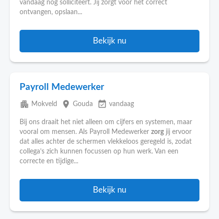
vandaag nog solliciteert. Jij zorgt voor het correct
ontvangen, opslaan...
Bekijk nu
Payroll Medewerker
apartment
place
event_available
Mokveld
Gouda
vandaag
Bij ons draait het niet alleen om cijfers en systemen, maar
vooral om mensen. Als Payroll Medewerker
zorg
jij ervoor
dat alles achter de schermen vlekkeloos geregeld is, zodat
collega’s zich kunnen focussen op hun werk. Van een
correcte en tijdige...
Bekijk nu