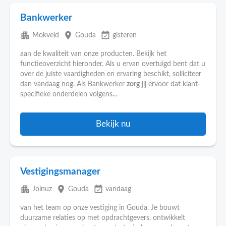
Bankwerker
apartment
place
event_available
Mokveld
Gouda
gisteren
aan de kwaliteit van onze producten. Bekijk het
functieoverzicht hieronder. Als u ervan overtuigd bent dat u
over de juiste vaardigheden en ervaring beschikt, solliciteer
dan vandaag nog. Als Bankwerker
zorg
jij ervoor dat klant-
specifieke onderdelen volgens...
Bekijk nu
Vestigingsmanager
apartment
place
event_available
Joinuz
Gouda
vandaag
van het team op onze vestiging in Gouda. Je bouwt
duurzame relaties op met opdrachtgevers, ontwikkelt