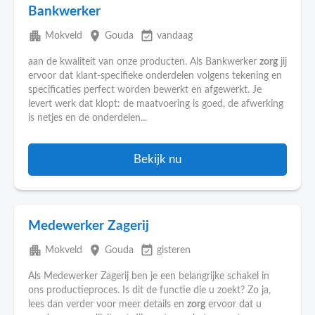
Bankwerker
apartment
place
event_available
Mokveld
Gouda
vandaag
aan de kwaliteit van onze producten. Als Bankwerker
zorg
jij
ervoor dat klant-specifieke onderdelen volgens tekening en
specificaties perfect worden bewerkt en afgewerkt. Je
levert werk dat klopt: de maatvoering is goed, de afwerking
is netjes en de onderdelen...
Bekijk nu
Medewerker Zagerij
apartment
place
event_available
Mokveld
Gouda
gisteren
Als Medewerker Zagerij ben je een belangrijke schakel in
ons productieproces. Is dit de functie die u zoekt? Zo ja,
lees dan verder voor meer details en
zorg
ervoor dat u