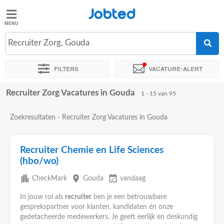
Jobted
Jobted
Vacatures
Recruiter Zorg, Gouda
Filters
Vacature-alert
Salarissen
Recruiter Zorg Vacatures in Gouda
Sorteer op
Exacte locatie
Bedrijf
Uitzendbureau
Soo
1 - 15 van 95
Zoekresultaten - Recruiter Zorg Vacatures in Gouda
Recruiter Chemie en Life Sciences
(hbo/wo)
apartment
place
event_available
CheckMark
Gouda
vandaag
In jouw rol als
recruiter
ben je een betrouwbare
gesprekspartner voor klanten, kandidaten én onze
gedetacheerde medewerkers. Je geeft eerlijk en deskundig