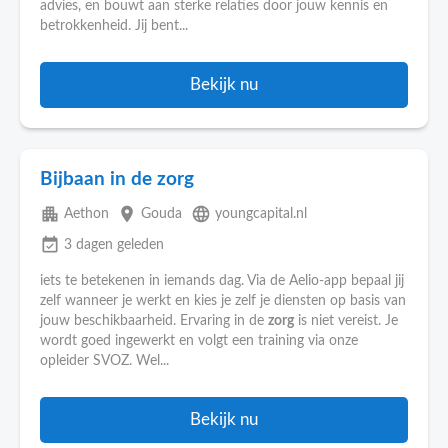
advies, en bouwt aan sterke relaties door jouw kennis en
betrokkenheid. Jij bent...
Bekijk nu
Bijbaan in de zorg
apartment
place
language
Aethon
Gouda
youngcapital.nl
event_available
3 dagen geleden
iets te betekenen in iemands dag. Via de Aelio-app bepaal jij
zelf wanneer je werkt en kies je zelf je diensten op basis van
jouw beschikbaarheid. Ervaring in de
zorg
is niet vereist. Je
wordt goed ingewerkt en volgt een training via onze
opleider SVOZ. Wel...
Bekijk nu