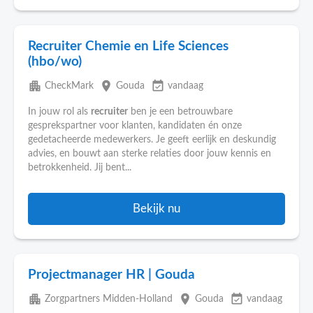
Recruiter Chemie en Life Sciences
(hbo/wo)
apartment
place
event_available
CheckMark
Gouda
vandaag
In jouw rol als
recruiter
ben je een betrouwbare
gesprekspartner voor klanten, kandidaten én onze
gedetacheerde medewerkers. Je geeft eerlijk en deskundig
advies, en bouwt aan sterke relaties door jouw kennis en
betrokkenheid. Jij bent...
Bekijk nu
Projectmanager HR | Gouda
apartment
place
event_available
Zorgpartners Midden-Holland
Gouda
vandaag