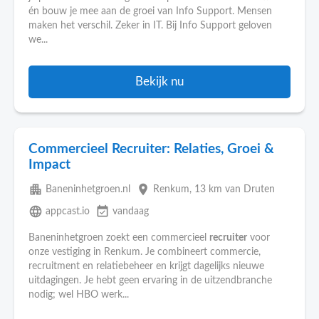
én bouw je mee aan de groei van Info Support. Mensen
maken het verschil. Zeker in IT. Bij Info Support geloven
we...
Bekijk nu
Commercieel Recruiter: Relaties, Groei &
Impact
apartment
place
Baneninhetgroen.nl
Renkum
, 13 km van Druten
language
event_available
appcast.io
vandaag
Baneninhetgroen zoekt een commercieel
recruiter
voor
onze vestiging in Renkum. Je combineert commercie,
recruitment en relatiebeheer en krijgt dagelijks nieuwe
uitdagingen. Je hebt geen ervaring in de uitzendbranche
nodig; wel HBO werk...