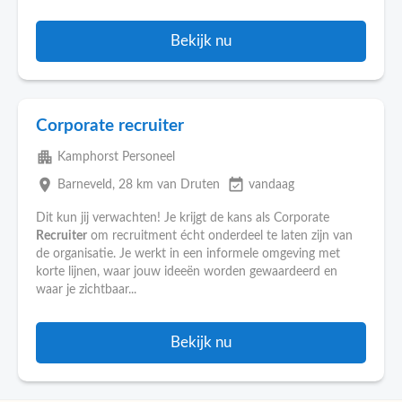
Bekijk nu
Corporate recruiter
apartment
Kamphorst Personeel
place
event_available
Barneveld
, 28 km van Druten
vandaag
Dit kun jij verwachten! Je krijgt de kans als Corporate
Recruiter
om recruitment écht onderdeel te laten zijn van
de organisatie. Je werkt in een informele omgeving met
korte lijnen, waar jouw ideeën worden gewaardeerd en
waar je zichtbaar...
Bekijk nu