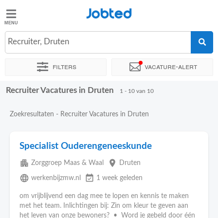
Jobted
Jobted
Vacatures
Recruiter, Druten
Filters
Vacature-alert
Salarissen
Recruiter Vacatures in Druten
Sorteer op
Exacte locatie
Soort dienstverband
Werkuren
1 - 10 van 10
Zoekresultaten - Recruiter Vacatures in Druten
Specialist Ouderengeneeskunde
apartment
place
Zorggroep Maas & Waal
Druten
language
event_available
werkenbijzmw.nl
1 week geleden
om vrijblijvend een dag mee te lopen en kennis te maken
met het team. Inlichtingen bij: Zin om kleur te geven aan
het leven van onze bewoners? • Word je gebeld door één