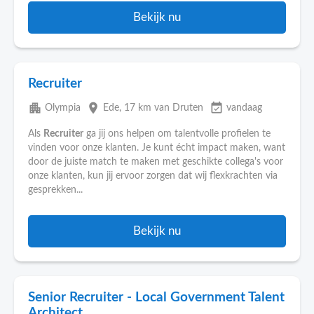
Bekijk nu
Recruiter
apartment
place
event_available
Olympia
Ede
, 17 km van Druten
vandaag
Als
Recruiter
ga jij ons helpen om talentvolle profielen te
vinden voor onze klanten. Je kunt écht impact maken, want
door de juiste match te maken met geschikte collega's voor
onze klanten, kun jij ervoor zorgen dat wij flexkrachten via
gesprekken...
Bekijk nu
Senior Recruiter - Local Government Talent
Architect