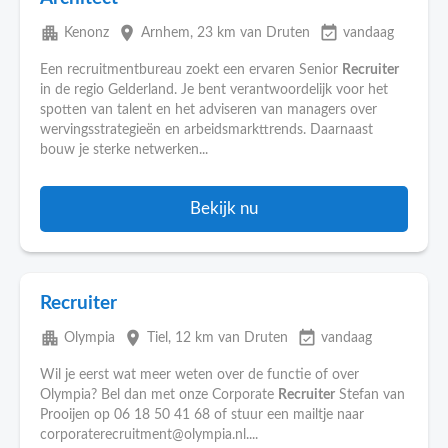
apartment
place
event_available
Kenonz
Arnhem
, 23 km van Druten
vandaag
Een recruitmentbureau zoekt een ervaren Senior
Recruiter
in de regio Gelderland. Je bent verantwoordelijk voor het
spotten van talent en het adviseren van managers over
wervingsstrategieën en arbeidsmarkttrends. Daarnaast
bouw je sterke netwerken...
Bekijk nu
Recruiter
apartment
place
event_available
Olympia
Tiel
, 12 km van Druten
vandaag
Wil je eerst wat meer weten over de functie of over
Olympia? Bel dan met onze Corporate
Recruiter
Stefan van
Prooijen op 06 18 50 41 68 of stuur een mailtje naar
corporaterecruitment@olympia.nl....