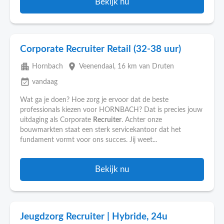
Bekijk nu
Corporate Recruiter Retail (32-38 uur)
apartment
place
Hornbach
Veenendaal
, 16 km van Druten
event_available
vandaag
Wat ga je doen? Hoe zorg je ervoor dat de beste
professionals kiezen voor HORNBACH? Dat is precies jouw
uitdaging als Corporate
Recruiter
. Achter onze
bouwmarkten staat een sterk servicekantoor dat het
fundament vormt voor ons succes. Jij weet...
Bekijk nu
Jeugdzorg Recruiter | Hybride, 24u