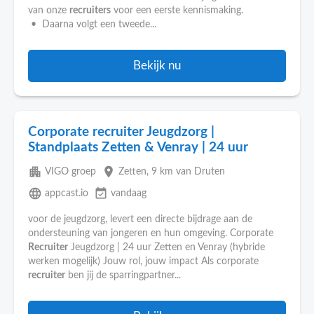
van onze
recruiters
voor een eerste kennismaking.
• Daarna volgt een tweede...
Bekijk nu
Corporate recruiter Jeugdzorg |
Standplaats Zetten & Venray | 24 uur
apartment
place
VIGO groep
Zetten
, 9 km van Druten
language
event_available
appcast.io
vandaag
voor de jeugdzorg, levert een directe bijdrage aan de
ondersteuning van jongeren en hun omgeving. Corporate
Recruiter
Jeugdzorg | 24 uur Zetten en Venray (hybride
werken mogelijk) Jouw rol, jouw impact Als corporate
recruiter
ben jij de sparringpartner...