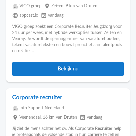
apartment
place
VIGO groep
Zetten
, 9 km van Druten
language
event_available
appcast.io
vandaag
VIGO groep zoekt een Corporate
Recruiter
Jeugdzorg voor
24 uur per week, met hybride werkopties tussen Zetten en
Venray. Je wordt de sparringpartner van vacaturehouders,
tekent vacatureteksten en bouwt proactief aan talentpools
en relaties...
Bekijk nu
Corporate recruiter
apartment
Info Support Nederland
place
event_available
Veenendaal
, 16 km van Druten
vandaag
Jij ziet de mens achter het cv. Als Corporate
Recruiter
help
je professionals de volgende stap in hun carrière te zetten