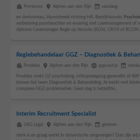
apartment
place
event_available
Prorences
Alphen aan den Rijn
vandaag
en denkniveau, bijvoorbeeld richting HR, Bedrijfskunde,
Psychol
verbetering poortwachter en ervaring met casemanagement of ve
diploma Casemanager Regie op Verzuim (ROV), CROV of RCCM..
Regiebehandelaar GGZ – Diagnostiek & Behan
apartment
place
language
event_available
Prodeba
Alphen aan den Rijn
appcast.io
vanda
Prodeba zoekt GZ-psycholoog, orthopedagoog-generalist of NI
binnen het team Diagnostiek & Behandeling. Je werkt met kinde
complexe GGZ-problematiek. Geen dag is hetzelfde...
Interim Recruitment Specialist
apartment
place
event_available
USG Legal
Alphen aan den Rijn
gisteren
sterk is en graag werkt in dynamische omgevingen? Dan zijn wij