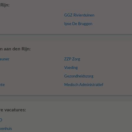
Rijn:
GGZ Rivierduinen
Ipse De Bruggen
 aan den Rijn:
teuner
ZZP Zorg
Voeding
Gezondheidszorg
nte
Medisch Administratief
re vacatures:
BO
kenhuis