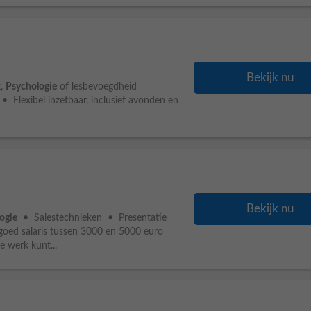
Bekijk nu
k,
Psychologie
of lesbevoegdheid
 Flexibel inzetbaar, inclusief avonden en
Bekijk nu
ogie
• Salestechnieken • Presentatie
oed salaris tussen 3000 en 5000 euro
e werk kunt...