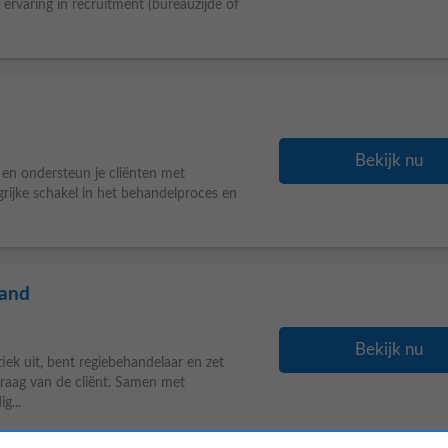
r ervaring in recruitment (bureauzijde of
Bekijk nu
 en ondersteun je cliënten met
rijke schakel in het behandelproces en
land
Bekijk nu
iek uit, bent regiebehandelaar en zet
raag van de cliënt. Samen met
g...