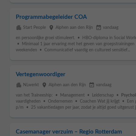
Programmabegeleider COA
apartment
place
event_available
Start People
Alphen aan den Rijn
vandaag
en persoonlijke groei stimuleert. • HBO-diploma in Social Wor
• Minimaal 1 jaar ervaring met het geven van groepstrainingen •
weekenden • Communicatief vaardig en cultureel sensitief...
Vertegenwoordiger
apartment
place
event_available
NLwerkt
Alphen aan den Rijn
vandaag
van het Traineeship: • Management • Leiderschap •
Psychol
vaardigheden • Ondernemen • Coachen Wat jij krijgt • Een g
p/m • 25 vakantiedagen per jaar, zodat je altijd goed uitgerust j
Casemanager verzuim – Regio Rotterdam