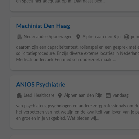
en speelt hier adequaat op in. Daarnaast bied...
Machinist Den Haag
apartment
place
language
Nederlandse Spoorwegen
Alphen aan den Rijn
jmm
daarom zijn een capaciteitentest, rollenspel en een gesprek met
sollicitatieprocedure. Er zijn diverse externe locaties in Nederl
Medisch onderzoek Een medisch onderzoek maakt...
ANIOS Psychiatrie
apartment
place
event_available
Lead Healthcare
Alphen aan den Rijn
vandaag
van psychiaters,
psychologen
en andere zorgprofessionals om de 
het verbeteren van het welzijn en de kwaliteit van leven van je pat
en groeien in je vakgebied. Wat bieden wij...