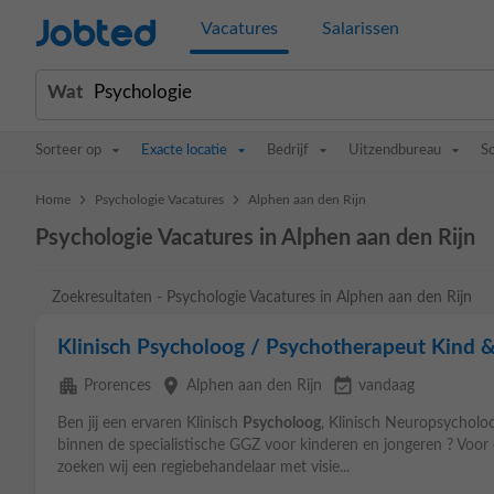
Jobted
Vacatures
Salarissen
Wat
Sorteer op
Exacte locatie
Bedrijf
Uitzendbureau
S
>
>
Home
Psychologie Vacatures
Alphen aan den Rijn
Psychologie Vacatures in Alphen aan den Rijn
Zoekresultaten - Psychologie Vacatures in Alphen aan den Rijn
Klinisch Psycholoog / Psychotherapeut Kind &
apartment
place
event_available
Prorences
Alphen aan den Rijn
vandaag
Ben jij een ervaren Klinisch
Psycholoog
, Klinisch Neuropsycholo
binnen de specialistische GGZ voor kinderen en jongeren ? Voor 
zoeken wij een regiebehandelaar met visie...