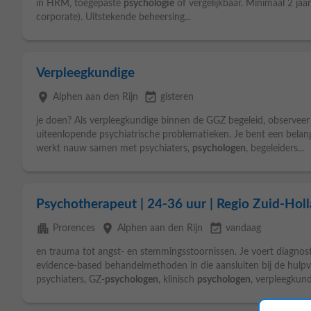
in HRM, toegepaste
psychologie
of vergelijkbaar. Minimaal 2 jaa
corporate). Uitstekende beheersing...
Verpleegkundige
place
event_available
Alphen aan den Rijn
gisteren
je doen? Als verpleegkundige binnen de GGZ begeleid, observeer
uiteenlopende psychiatrische problematieken. Je bent een belang
werkt nauw samen met psychiaters,
psychologen
, begeleiders...
Psychotherapeut | 24-36 uur | Regio Zuid-Hol
apartment
place
event_available
Prorences
Alphen aan den Rijn
vandaag
en trauma tot angst- en stemmingsstoornissen. Je voert diagnost
evidence-based behandelmethoden in die aansluiten bij de hulpv
psychiaters, GZ-
psychologen
, klinisch
psychologen
, verpleegkundi