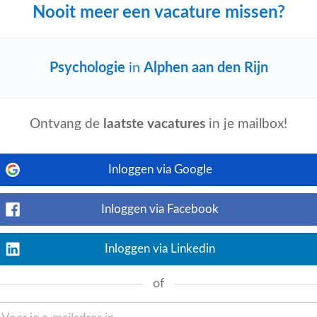
Nooit meer een vacature missen?
Bekijk nu
Psychologie
in
Alphen aan den Rijn
realiseren. Je denkt verder dan
 preventief over vitaliteit en draagt actief
Ontvang de
laatste vacatures
in je mailbox!
Inloggen via Google
Bekijk nu
 je multidisciplinair samen met onder
Inloggen via Facebook
sychologen
om duurzame oplossingen te
Inloggen via Linkedin
of