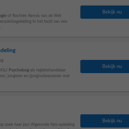
Bekijk nu
ogie
of Rechten Kennis van de Wet
rzuimbegeleiding In het bezit van een
.
deling
ag
Bekijk nu
P K&J
Psycholoog
als regiebehandelaar
ren, jongeren en (jong)volwassenen met
Bekijk nu
 op zoek naar jou! Afgeronde hbo-opleiding