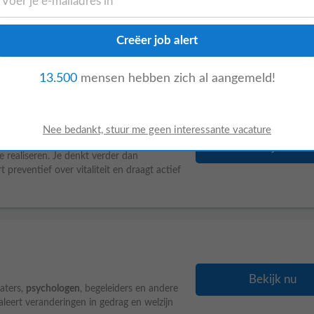
Bekijk nu
ten. Samen met artsen,
psychologen
en
iteit en persoonlijke aandacht hand in hand
13.500
mensen hebben zich al aangemeld!
Bekijk nu
realiseren. Je denkt verder dan
 preventief over vitaliteit en draagt actief
Bekijk nu
aters,
psychologen
, begeleiders en andere
aleert veranderingen in gedrag en welzijn