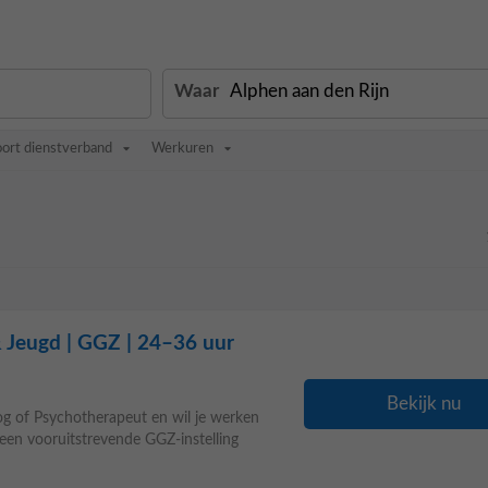
Waar
oort dienstverband
Werkuren
 Jeugd | GGZ | 24–36 uur
Bekijk nu
og of Psychotherapeut en wil je werken
een vooruitstrevende GGZ-instelling