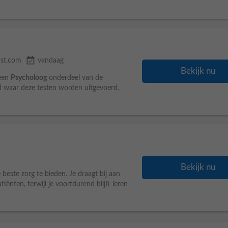
event_available
st.com
vandaag
Bekijk nu
 een
Psycholoog
onderdeel van de
and waar deze testen worden uitgevoerd.
Bekijk nu
beste zorg te bieden. Je draagt bij aan
iënten, terwijl je voortdurend blijft leren