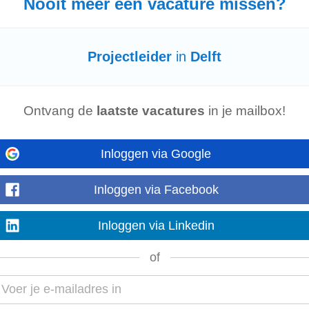
Nooit meer een vacature missen?
standige
projectleider
die verantwoordelijk is voor het voorbereiden, coördiner
Projectleider
in
Delft
een trolleynetwerk...
Ontvang de
laatste vacatures
in je mailbox!
ment
eductie in de glastuinbouw, stad en industrie. U bewaakt integraliteit, voort
Inloggen via Google
tvorming, maakt...
Inloggen via Facebook
Inloggen via Linkedin
ture? Solliciteer vandaag nog! Vragen? 06- 10286805 | | eva-recruitment.nl Wa
praktijk. Samen met de
technisch
...
of
ing