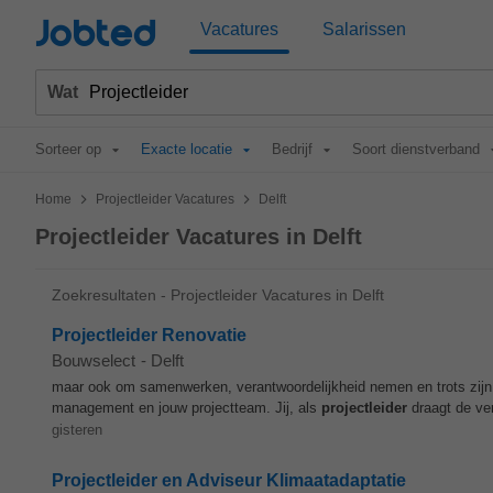
Jobted
Vacatures
Salarissen
Wat
Sorteer op
Exacte locatie
Bedrijf
Soort dienstverband
>
>
Home
Projectleider Vacatures
Delft
Projectleider Vacatures in Delft
Zoekresultaten - Projectleider Vacatures in Delft
Projectleider Renovatie
Bouwselect
-
Delft
maar ook om samenwerken, verantwoordelijkheid nemen en trots zijn 
management en jouw projectteam. Jij, als
projectleider
draagt de ver
gisteren
Projectleider en Adviseur Klimaatadaptatie