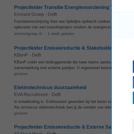
Projectleider Transitie Energievoorziening Trolleynet
Eminent Groep
-
Delft
Functieomschrijving Voor een tijdelijke opdracht zoeken wij een zelf
opleveren van een transitieproject rondom de energievoorziening van 
eminentgroep.nl
-
1 week geleden
Projectleider Emissiereductie & Stakeholdermanage
KBenP
-
Delft
KBenP zoekt een leidinggevende die twee teams aanstuurt bij emissier
samenwerking met externe partijen. U organiseert bestuurlijke beslui
gisteren
Elektrotechnicus duurzaamheid
EVA Recruitment
-
Delft
in ontwikkeling is. Enthousiast geworden bij het lezen van deze vaca
Als technicus elektrotechniek ben jij de vertaler van tekening naar 
gisteren
Projectleider Emissiereductie & Externe Samenwerk
All About Work
-
Delft