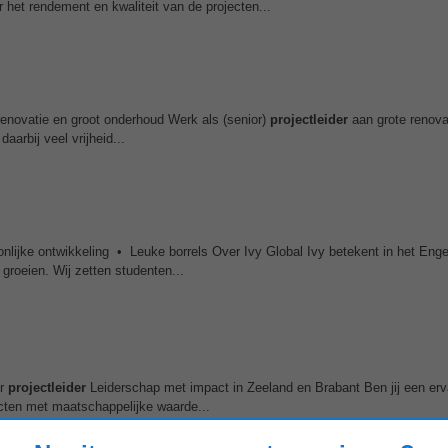
 het rendement en kwaliteit van de projecten...
enovatie en groot onderhoud Werk als (senior)
projectleider
aan grote renova
aarbij veel vrijheid...
nlijke ontwikkeling • Leuke borrels Over Ivy Global Ivy betekent in het Enge
 groeien. Wij zetten studenten...
or
projectleider
Leiderschap met impact in Zeeland en Brabant Ben jij een erv
jecten met maatschappelijke waarde...