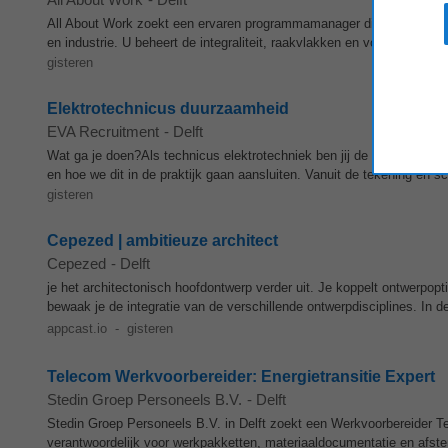
All About Work zoekt een ervaren programmamanager die leiding geef
en industrie. U beheert de integraliteit, raakvlakken en voortgang, en s
gisteren
Elektrotechnicus duurzaamheid
EVA Recruitment
-
Delft
Wat ga je doen?Als technicus elektrotechniek ben jij de vertaler van
en hoe we dit in de praktijk gaan aansluiten. Vanuit de tekening en sc
gisteren
Cepezed | ambitieuze architect
Cepezed
-
Delft
je het architectonisch hoofdontwerp verder uit. Je koppelt ontwerpopt
bewaak je de integratie van de verschillende ontwerpdisciplines. In de
appcast.io
-
gisteren
Telecom Werkvoorbereider: Energietransitie Expert
Stedin Groep Personeels B.V.
-
Delft
Stedin Groep Personeels B.V. in Delft zoekt een Werkvoorbereider Te
verantwoordelijk voor werkpakketten, materiaaldocumentatie en af