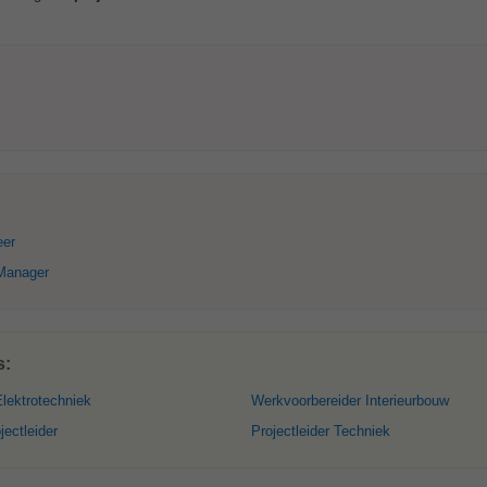
eer
 Manager
s:
Elektrotechniek
Werkvoorbereider Interieurbouw
jectleider
Projectleider Techniek