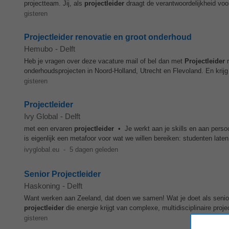
projectteam. Jij, als
projectleider
draagt de verantwoordelijkheid voor
gisteren
Projectleider renovatie en groot onderhoud
Hemubo
-
Delft
Heb je vragen over deze vacature mail of bel dan met
Projectleider
r
onderhoudsprojecten in Noord-Holland, Utrecht en Flevoland. En krijg d
gisteren
Projectleider
Ivy Global
-
Delft
met een ervaren
projectleider
• Je werkt aan je skills en aan persoo
is eigenlijk een metafoor voor wat we willen bereiken: studenten laten
ivyglobal.eu
-
5 dagen geleden
Senior Projectleider
Haskoning
-
Delft
Want werken aan Zeeland, dat doen we samen! Wat je doet als seni
projectleider
die energie krijgt van complexe, multidisciplinaire pro
gisteren