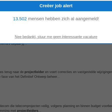
t aan twee teams en verantwoordelijk is voor emissiereductieopgaven in glas
tuurt op tijdige...
13.502
mensen hebben zich al aangemeld!
 tekening naar praktijk. Samen met de
technisch
projectleider bekijk je wat er
hema's bepaal jij...
ies terug naar de
projectleider
en voert correcties en vastgestelde wijziginge
 fase van het Definitief Ontwerp beheer...
lecom die telecomprojecten veilig, volgens planning en binnen budget voorber
stemming met
projectleiders
...