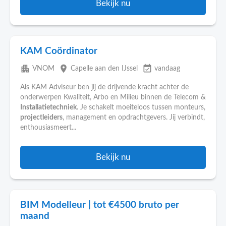
Bekijk nu
KAM Coördinator
apartment
place
event_available
VNOM
Capelle aan den IJssel
vandaag
Als KAM Adviseur ben jij de drijvende kracht achter de
onderwerpen Kwaliteit, Arbo en Milieu binnen de Telecom &
Installatietechniek
. Je schakelt moeiteloos tussen monteurs,
projectleiders
, management en opdrachtgevers. Jij verbindt,
enthousiasmeert...
Bekijk nu
BIM Modelleur | tot €4500 bruto per
maand