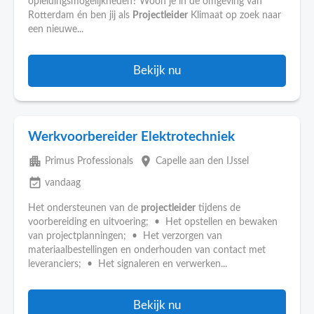
opleidingsmogelijkheden? Woon je in de omgeving van
Rotterdam én ben jij als
Projectleider
Klimaat op zoek naar
een nieuwe...
Bekijk nu
Werkvoorbereider Elektrotechniek
apartment
place
Primus Professionals
Capelle aan den IJssel
event_available
vandaag
Het ondersteunen van de
projectleider
tijdens de
voorbereiding en uitvoering; • Het opstellen en bewaken
van projectplanningen; • Het verzorgen van
materiaalbestellingen en onderhouden van contact met
leveranciers; • Het signaleren en verwerken...
Bekijk nu