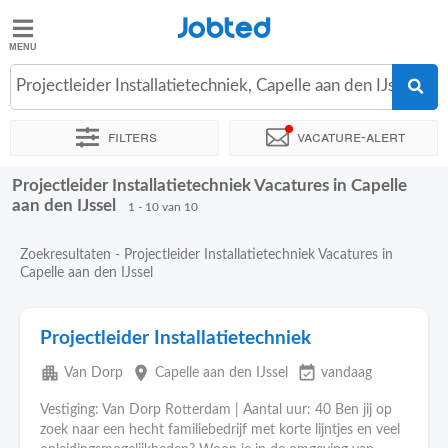
Jobted
Jobted
Vacatures
Projectleider Installatietechniek, Capelle aan den IJssel
Filters
Vacature-alert
Salarissen
Projectleider Installatietechniek Vacatures in Capelle
Sorteer op
Exacte locatie
Bedrijf
Uitzendbureau
aan den IJssel
1 - 10 van 10
Zoekresultaten - Projectleider Installatietechniek Vacatures in
Capelle aan den IJssel
Projectleider Installatietechniek
apartment
place
event_available
Van Dorp
Capelle aan den IJssel
vandaag
Vestiging: Van Dorp Rotterdam | Aantal uur: 40 Ben jij op
zoek naar een hecht familiebedrijf met korte lijntjes en veel