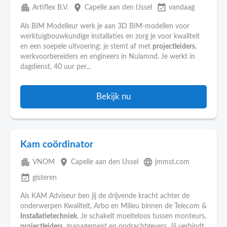
apartment
place
event_available
Artiflex B.V.
Capelle aan den IJssel
vandaag
Als BIM Modelleur werk je aan 3D BIM-modellen voor
werktuigbouwkundige installaties en zorg je voor kwaliteit
en een soepele uitvoering; je stemt af met
projectleiders
,
werkvoorbereiders en engineers in Nulamnd. Je werkt in
dagdienst, 40 uur per...
Bekijk nu
Kam coördinator
apartment
place
language
VNOM
Capelle aan den IJssel
jmmst.com
event_available
gisteren
Als KAM Adviseur ben jij de drijvende kracht achter de
onderwerpen Kwaliteit, Arbo en Milieu binnen de Telecom &
Installatietechniek
. Je schakelt moeiteloos tussen monteurs,
projectleiders
, management en opdrachtgevers. Jij verbindt,