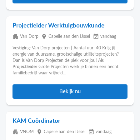
Projectleider Werktuigbouwkunde
apartment
place
event_available
Van Dorp
Capelle aan den IJssel
vandaag
Vestiging: Van Dorp projecten | Aantal uur: 40 Krijg jij
energie van duurzame, grootschalige utiliteitsprojecten?
Dan is Van Dorp Projecten de plek voor jou! Als
Projectleider
Grote Projecten werk je binnen een hecht
familiebedrijf waar vrijheid...
Bekijk nu
KAM Coördinator
apartment
place
event_available
VNOM
Capelle aan den IJssel
vandaag