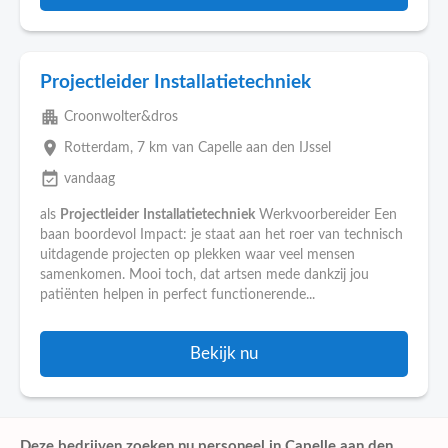
Projectleider Installatietechniek
apartment
Croonwolter&dros
place
Rotterdam
, 7 km van Capelle aan den IJssel
event_available
vandaag
als
Projectleider
Installatietechniek
Werkvoorbereider Een
baan boordevol Impact: je staat aan het roer van technisch
uitdagende projecten op plekken waar veel mensen
samenkomen. Mooi toch, dat artsen mede dankzij jou
patiënten helpen in perfect functionerende...
Bekijk nu
Deze bedrijven zoeken nu personeel in Capelle aan den