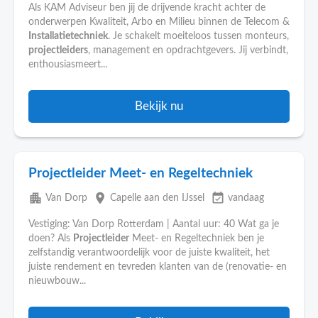
Als KAM Adviseur ben jij de drijvende kracht achter de
onderwerpen Kwaliteit, Arbo en Milieu binnen de Telecom &
Installatietechniek
. Je schakelt moeiteloos tussen monteurs,
projectleiders
, management en opdrachtgevers. Jij verbindt,
enthousiasmeert...
Bekijk nu
Projectleider Meet- en Regeltechniek
apartment
place
event_available
Van Dorp
Capelle aan den IJssel
vandaag
Vestiging: Van Dorp Rotterdam | Aantal uur: 40 Wat ga je
doen? Als
Projectleider
Meet- en Regeltechniek ben je
zelfstandig verantwoordelijk voor de juiste kwaliteit, het
juiste rendement en tevreden klanten van de (renovatie- en
nieuwbouw...