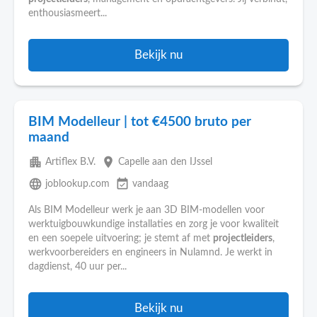
enthousiasmeert...
Bekijk nu
BIM Modelleur | tot €4500 bruto per
maand
apartment
place
Artiflex B.V.
Capelle aan den IJssel
language
event_available
joblookup.com
vandaag
Als BIM Modelleur werk je aan 3D BIM-modellen voor
werktuigbouwkundige installaties en zorg je voor kwaliteit
en een soepele uitvoering; je stemt af met
projectleiders
,
werkvoorbereiders en engineers in Nulamnd. Je werkt in
dagdienst, 40 uur per...
Bekijk nu