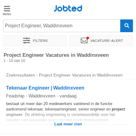
Jobted
Jobted
Vacatures
Project Engineer, Waddinxveen
Filters
Vacature-alert
Salarissen
Sorteer op
Exacte locatie
Werkuren
Salarissen
Project Engineer Vacatures in Waddinxveen
1 - 10 van 10
Zoekresultaten - Project Engineer Vacatures in Waddinxveen
Tekenaar Engineer | Waddinxveen
Feadship
-
Waddinxveen
-
vandaag
bestaat uit meer dan 20 medewerkers variërend in de functie
aankomend tekenaar, tekenaar/engineer, senior engineer en
project
engineer
. De afdeling engineering is verantwoordelijk voor het
vertalen van ontwerpen naar concrete productietekeningen...
Laat meer zien