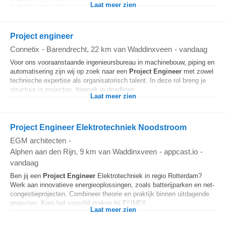
Laat meer zien
Project engineer
Connetix
-
Barendrecht
, 22 km van Waddinxveen
-
vandaag
Voor ons vooraanstaande ingenieursbureau in machinebouw, piping en
automatisering zijn wij op zoek naar een
Project Engineer
met zowel
technische expertise als organisatorisch talent. In deze rol breng je
structuur in projecten, bewaak je deadlines...
Laat meer zien
Project Engineer Elektrotechniek Noodstroom
EGM architecten
-
Alphen aan den Rijn
, 9 km van Waddinxveen
-
appcast.io
-
vandaag
Ben jij een
Project Engineer
Elektrotechniek in regio Rotterdam?
Werk aan innovatieve energieoplossingen, zoals batterijparken en net-
congestieprojecten. Combineer theorie en praktijk binnen uitdagende
projecten. Kom het verschil maken bij ELINEX...
Laat meer zien