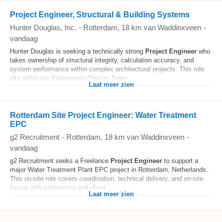
Project Engineer, Structural & Building Systems
Hunter Douglas, Inc.
-
Rotterdam
, 18 km van Waddinxveen
-
vandaag
Hunter Douglas is seeking a technically strong
Project Engineer
who
takes ownership of structural integrity, calculation accuracy, and
system performance within complex architectural projects. This role
sits within our Engineering (Design Team...
Laat meer zien
Rotterdam Site Project Engineer: Water Treatment
EPC
g2 Recruitment
-
Rotterdam
, 18 km van Waddinxveen
-
vandaag
g2 Recruitment seeks a Freelance
Project Engineer
to support a
major Water Treatment Plant EPC project in Rotterdam, Netherlands.
This on-site role covers coordination, technical delivery, and on-site
liaison with contractors and client...
Laat meer zien