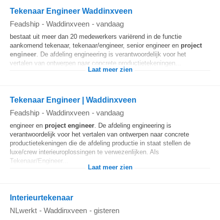
Tekenaar Engineer Waddinxveen
Feadship
-
Waddinxveen
-
vandaag
bestaat uit meer dan 20 medewerkers variërend in de functie
aankomend tekenaar, tekenaar/engineer, senior engineer en
project
engineer
. De afdeling engineering is verantwoordelijk voor het
vertalen van ontwerpen naar concrete productietekeningen...
Laat meer zien
Tekenaar Engineer | Waddinxveen
Feadship
-
Waddinxveen
-
vandaag
engineer en
project engineer
. De afdeling engineering is
verantwoordelijk voor het vertalen van ontwerpen naar concrete
productietekeningen die de afdeling productie in staat stellen de
luxe/crew interieuroplossingen te verwezenlijken. Als
Tekenaar/Engineer...
Laat meer zien
Interieurtekenaar
NLwerkt
-
Waddinxveen
-
gisteren