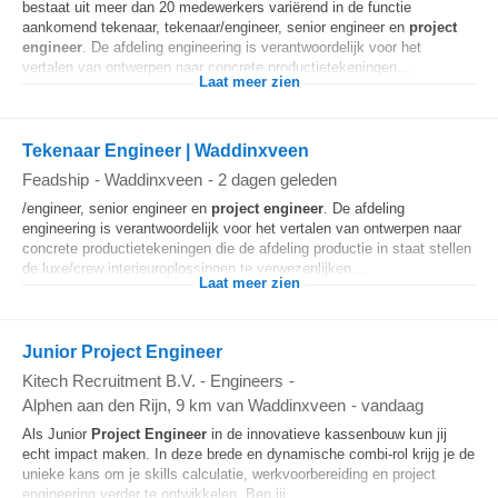
bestaat uit meer dan 20 medewerkers variërend in de functie
aankomend tekenaar, tekenaar/engineer, senior engineer en
project
engineer
. De afdeling engineering is verantwoordelijk voor het
vertalen van ontwerpen naar concrete productietekeningen...
Laat meer zien
Tekenaar Engineer | Waddinxveen
Feadship
-
Waddinxveen
-
2 dagen geleden
/engineer, senior engineer en
project engineer
. De afdeling
engineering is verantwoordelijk voor het vertalen van ontwerpen naar
concrete productietekeningen die de afdeling productie in staat stellen
de luxe/crew interieuroplossingen te verwezenlijken...
Laat meer zien
Junior Project Engineer
Kitech Recruitment B.V. - Engineers
-
Alphen aan den Rijn
, 9 km van Waddinxveen
-
vandaag
Als Junior
Project Engineer
in de innovatieve kassenbouw kun jij
echt impact maken. In deze brede en dynamische combi-rol krijg je de
unieke kans om je skills calculatie, werkvoorbereiding en project
engineering verder te ontwikkelen. Ben jij...