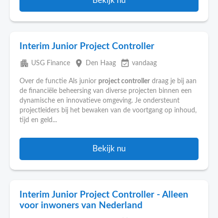
Bekijk nu
Interim Junior Project Controller
apartment
place
event_available
USG Finance
Den Haag
vandaag
Over de functie Als junior
project controller
draag je bij aan
de financiële beheersing van diverse projecten binnen een
dynamische en innovatieve omgeving. Je ondersteunt
projectleiders bij het bewaken van de voortgang op inhoud,
tijd en geld...
Bekijk nu
Interim Junior Project Controller - Alleen
voor inwoners van Nederland