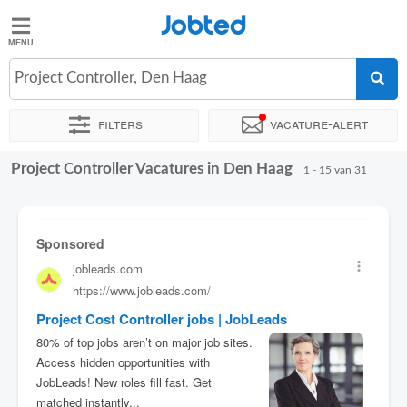
Jobted
Jobted
Vacatures
Project Controller, Den Haag
Filters
Vacature-alert
Salarissen
Project Controller Vacatures in Den Haag
Sorteer op
Exacte locatie
Bedrijf
Uitzendbureau
Soo
1 - 15 van 31