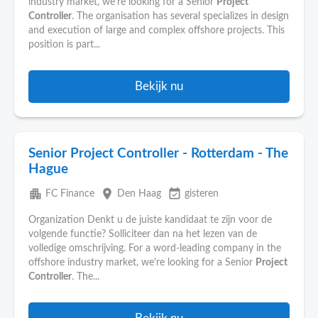
industry market, we're looking for a Senior
Project
Controller
. The organisation has several specializes in design
and execution of large and complex offshore projects. This
position is part...
Bekijk nu
Senior Project Controller - Rotterdam - The
Hague
apartment
place
event_available
FC Finance
Den Haag
gisteren
Organization Denkt u de juiste kandidaat te zijn voor de
volgende functie? Solliciteer dan na het lezen van de
volledige omschrijving. For a word-leading company in the
offshore industry market, we're looking for a Senior
Project
Controller
. The...