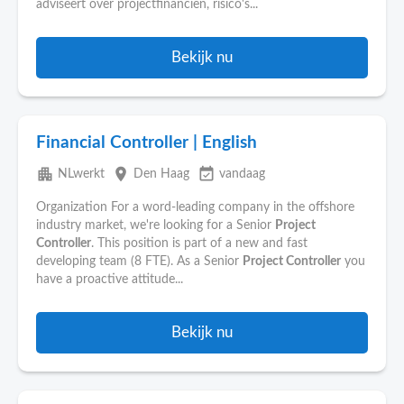
adviseert over projectfinanciën, risico's...
Bekijk nu
Financial Controller | English
apartment
place
event_available
NLwerkt
Den Haag
vandaag
Organization For a word-leading company in the offshore
industry market, we're looking for a Senior
Project
Controller
. This position is part of a new and fast
developing team (8 FTE). As a Senior
Project Controller
you
have a proactive attitude...
Bekijk nu