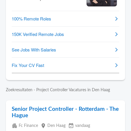
Zoekresultaten - Project Controller Vacatures in Den Haag
Senior Project Controller - Rotterdam - The
Hague
apartment
place
event_available
Fc Finance
Den Haag
vandaag