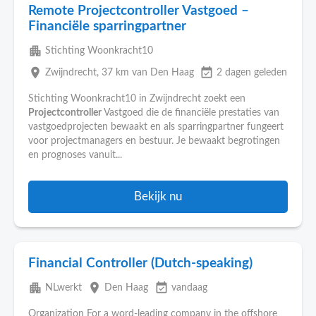
Remote Projectcontroller Vastgoed –
Financiële sparringpartner
apartment
Stichting Woonkracht10
place
event_available
Zwijndrecht
, 37 km van Den Haag
2 dagen geleden
Stichting Woonkracht10 in Zwijndrecht zoekt een
Projectcontroller
Vastgoed die de financiële prestaties van
vastgoedprojecten bewaakt en als sparringpartner fungeert
voor projectmanagers en bestuur. Je bewaakt begrotingen
en prognoses vanuit...
Bekijk nu
Financial Controller (Dutch-speaking)
apartment
place
event_available
NLwerkt
Den Haag
vandaag
Organization For a word-leading company in the offshore