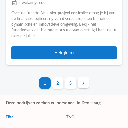
event_available
2 weken geleden
Over de functie Als junior
project controller
draag je bij aan
de financiële beheersing van diverse projecten binnen een
dynamische en innovatieve omgeving. Bekijk het
functieoverzicht hieronder. Als u ervan overtuigd bent dat u
over de juiste...
Bekijk nu
1
2
3
Deze bedrijven zoeken nu personeel in Den Haag:
Eiffel
TNO