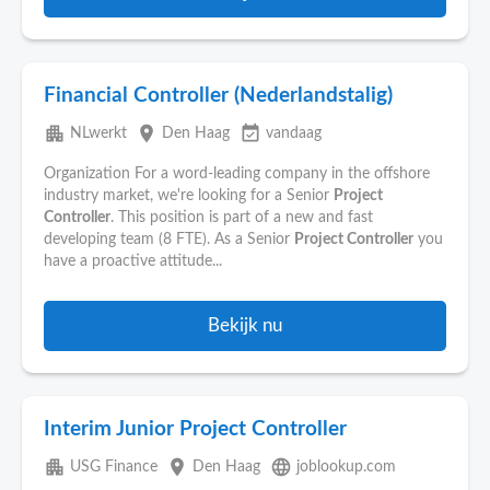
Financial Controller (Nederlandstalig)
apartment
place
event_available
NLwerkt
Den Haag
vandaag
Organization For a word-leading company in the offshore
industry market, we're looking for a Senior
Project
Controller
. This position is part of a new and fast
developing team (8 FTE). As a Senior
Project Controller
you
have a proactive attitude...
Bekijk nu
Interim Junior Project Controller
apartment
place
language
USG Finance
Den Haag
joblookup.com