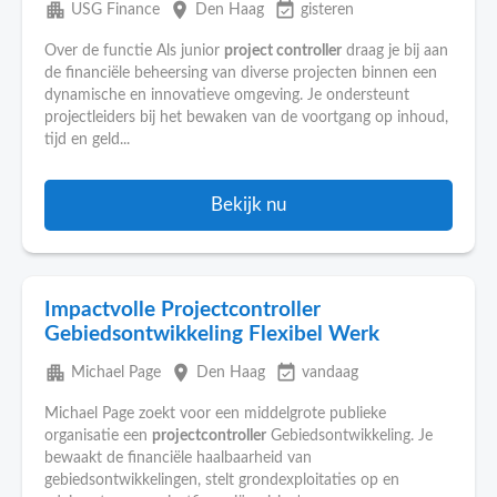
apartment
place
event_available
USG Finance
Den Haag
gisteren
Over de functie Als junior
project controller
draag je bij aan
de financiële beheersing van diverse projecten binnen een
dynamische en innovatieve omgeving. Je ondersteunt
projectleiders bij het bewaken van de voortgang op inhoud,
tijd en geld...
Bekijk nu
Impactvolle Projectcontroller
Gebiedsontwikkeling Flexibel Werk
apartment
place
event_available
Michael Page
Den Haag
vandaag
Michael Page zoekt voor een middelgrote publieke
organisatie een
projectcontroller
Gebiedsontwikkeling. Je
bewaakt de financiële haalbaarheid van
gebiedsontwikkelingen, stelt grondexploitaties op en