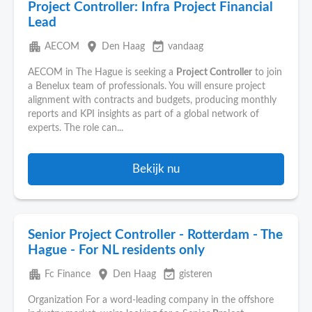
Project Controller: Infra Project Financial
Lead
apartment
place
event_available
AECOM
Den Haag
vandaag
AECOM in The Hague is seeking a
Project Controller
to join
a Benelux team of professionals. You will ensure project
alignment with contracts and budgets, producing monthly
reports and KPI insights as part of a global network of
experts. The role can...
Bekijk nu
Senior Project Controller - Rotterdam - The
Hague - For NL residents only
apartment
place
event_available
Fc Finance
Den Haag
gisteren
Organization For a word-leading company in the offshore