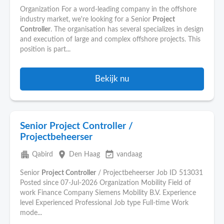
Organization For a word-leading company in the offshore
industry market, we're looking for a Senior
Project
Controller
. The organisation has several specializes in design
and execution of large and complex offshore projects. This
position is part...
Bekijk nu
Senior Project Controller /
Projectbeheerser
apartment
place
event_available
Qabird
Den Haag
vandaag
Senior
Project Controller
/ Projectbeheerser Job ID 513031
Posted since 07-Jul-2026 Organization Mobility Field of
work Finance Company Siemens Mobility B.V. Experience
level Experienced Professional Job type Full-time Work
mode...