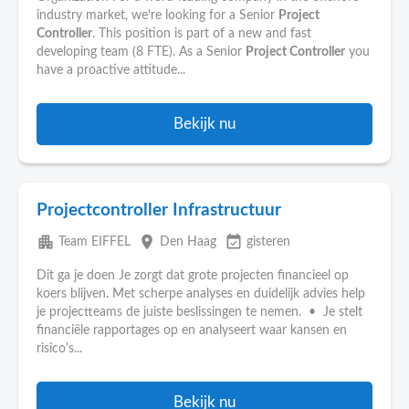
industry market, we're looking for a Senior
Project
Controller
. This position is part of a new and fast
developing team (8 FTE). As a Senior
Project Controller
you
have a proactive attitude...
Bekijk nu
Projectcontroller Infrastructuur
apartment
place
event_available
Team EIFFEL
Den Haag
gisteren
Dit ga je doen Je zorgt dat grote projecten financieel op
koers blijven. Met scherpe analyses en duidelijk advies help
je projectteams de juiste beslissingen te nemen. • Je stelt
financiële rapportages op en analyseert waar kansen en
risico's...
Bekijk nu